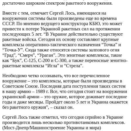
достаточно широким спектром ракетного вооружения.
Вместе с тем, отмечает Сергей Лось, имеющиеся на
вооружении системы были произведены еще во времена
СССР. По мнению ведущего конструктора КБЮ, это может
привести к потере Украиной ракетных сил на протяжении
последующих 5 лет. “В Украине действительно существуют
ракетные войска. Сегодня их основу составляют крупные
комплексы оперативно-тактического назначения “Точка” и
“Точка-У”. Сюда также относятся системы залпового огня
“Град”, “Смерч”, “Ураган”. Это зенитные комплексы, такие
как “Бук”, С-125, С-200 и С-300, а также переносные зенитно-
ракетные комплексы “Игла” и “Стрела”.
Необходимо четко осознавать, что все перечисленное
вооружение – это комплексы, которые были произведены в
Советском Союзе. Последняя дата поступления таких систем
в нашу армию – 1989 г. Все, что сегодня стоит на вооружении
украинской армии – это оружие, которое доживает последние
годы и даже месяцы. Пройдет около 5 лет и Украина окажется
без ракетного оружия”, – сказал он.
Сергей Лось также отметил, что сегодня серийно в Украине
производится лишь несколько противотанковых комплексов.
(Мост-Днепр/Машиностроение Украины и мира)