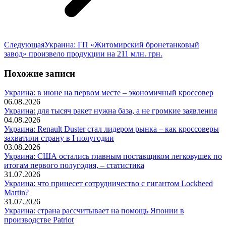
Следующая
Следующая
Украина: ГП «Житомирский бронетанковый
запись:
завод» произвело продукции на 211 млн. грн.
Похожие записи
Украина: в июне на первом месте – экономичный кроссовер
06.08.2026
Украина: для тысяч ракет нужна база, а не громкие заявления
04.08.2026
Украина: Renault Duster стал лидером рынка – как кроссоверы
захватили страну в I полугодии
03.08.2026
Украина: США остались главным поставщиком легковушек по
итогам первого полугодия, – статистика
31.07.2026
Украина: что принесет сотрудничество с гигантом Lockheed
Martin?
31.07.2026
Украина: страна рассчитывает на помощь Японии в
производстве Patriot