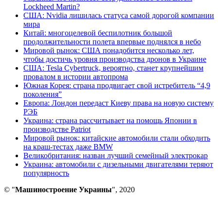
Lockheed Martin?
США: Nvidia лишилась статуса самой дорогой компании
мира
Китай: многоцелевой беспилотник большой
продолжительности полета впервые поднялся в небо
Мировой рынок: США понадобится несколько лет,
чтобы достичь уровня производства дронов в Украине
США: Tesla Cybertruck, вероятно, станет крупнейшим
провалом в истории автопрома
Южная Корея: страна продвигает свой истребитель “4,9
поколения”
Европа: Лондон передаст Киеву права на новую систему
РЭБ
Украина: страна рассчитывает на помощь Японии в
производстве Patriot
Мировой рынок: китайские автомобили стали обходить
на краш-тестах даже BMW
Великобритания: назван лучший семейный электрокар
Украина: автомобили с дизельными двигателями теряют
популярность
© "
Машиностроение Украины
", 2020
В