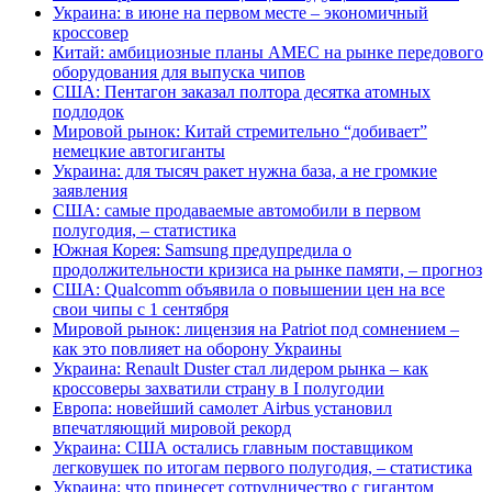
Украина: в июне на первом месте – экономичный
кроссовер
Китай: амбициозные планы AMEC на рынке передового
оборудования для выпуска чипов
США: Пентагон заказал полтора десятка атомных
подлодок
Мировой рынок: Китай стремительно “добивает”
немецкие автогиганты
Украина: для тысяч ракет нужна база, а не громкие
заявления
США: самые продаваемые автомобили в первом
полугодия, – статистика
Южная Корея: Samsung предупредила о
продолжительности кризиса на рынке памяти, – прогноз
США: Qualcomm объявила о повышении цен на все
свои чипы с 1 сентября
Мировой рынок: лицензия на Patriot под сомнением –
как это повлияет на оборону Украины
Украина: Renault Duster стал лидером рынка – как
кроссоверы захватили страну в I полугодии
Европа: новейший самолет Airbus установил
впечатляющий мировой рекорд
Украина: США остались главным поставщиком
легковушек по итогам первого полугодия, – статистика
Украина: что принесет сотрудничество с гигантом