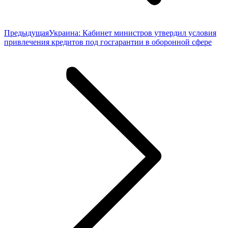
Предыдущая
Предыдущая
Украина: Кабинет министров утвердил условия
запись:
привлечения кредитов под госгарантии в оборонной сфере