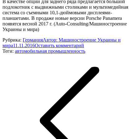
В качестве опции для заднего ряда предлагается большой
подлокотник с выдвижными столиками и мультимедийная
система со съемными 10,1-дюймовыми дисплеями-
планшетами. В продаже новые версии Porsche Panamera
появятся весной 2017 г. (Auto-Consulting/Машиностроение
Украины и мира)
Рубрика:
Германия
Автор:
Машиностроение Украины и
мира
11.11.2016
Оставить комментарий
Теги:
автомобильная промышленность
Навигация
по
записям