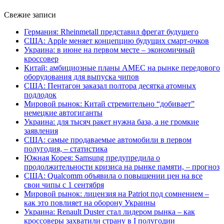
Свежие записи
Германия: Rheinmetall представил фрегат будущего
США: Apple меняет концепцию будущих смарт-очков
Украина: в июне на первом месте – экономичный
кроссовер
Китай: амбициозные планы AMEC на рынке передового
оборудования для выпуска чипов
США: Пентагон заказал полтора десятка атомных
подлодок
Мировой рынок: Китай стремительно “добивает”
немецкие автогиганты
Украина: для тысяч ракет нужна база, а не громкие
заявления
США: самые продаваемые автомобили в первом
полугодия, – статистика
Южная Корея: Samsung предупредила о
продолжительности кризиса на рынке памяти, – прогноз
США: Qualcomm объявила о повышении цен на все
свои чипы с 1 сентября
Мировой рынок: лицензия на Patriot под сомнением –
как это повлияет на оборону Украины
Украина: Renault Duster стал лидером рынка – как
кроссоверы захватили страну в I полугодии