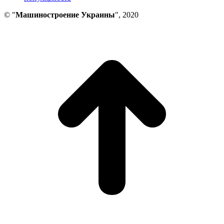
© "
Машиностроение Украины
", 2020
В