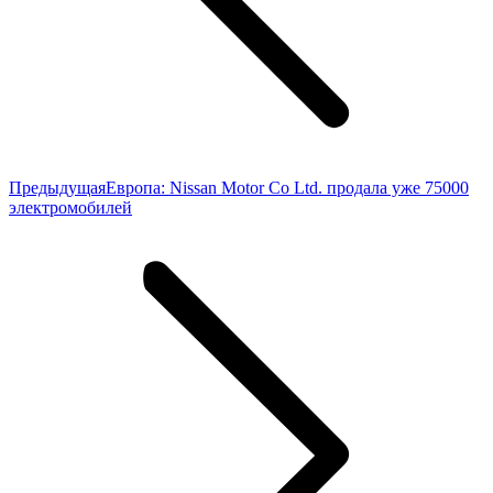
Предыдущая
Предыдущая
Европа: Nissan Motor Co Ltd. продала уже 75000
запись:
электромобилей