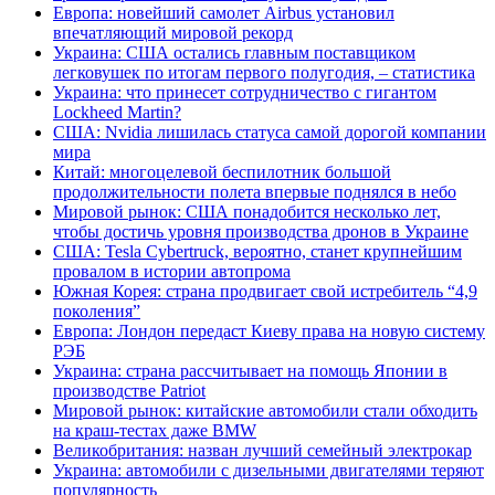
Европа: новейший самолет Airbus установил
впечатляющий мировой рекорд
Украина: США остались главным поставщиком
легковушек по итогам первого полугодия, – статистика
Украина: что принесет сотрудничество с гигантом
Lockheed Martin?
США: Nvidia лишилась статуса самой дорогой компании
мира
Китай: многоцелевой беспилотник большой
продолжительности полета впервые поднялся в небо
Мировой рынок: США понадобится несколько лет,
чтобы достичь уровня производства дронов в Украине
США: Tesla Cybertruck, вероятно, станет крупнейшим
провалом в истории автопрома
Южная Корея: страна продвигает свой истребитель “4,9
поколения”
Европа: Лондон передаст Киеву права на новую систему
РЭБ
Украина: страна рассчитывает на помощь Японии в
производстве Patriot
Мировой рынок: китайские автомобили стали обходить
на краш-тестах даже BMW
Великобритания: назван лучший семейный электрокар
Украина: автомобили с дизельными двигателями теряют
популярность