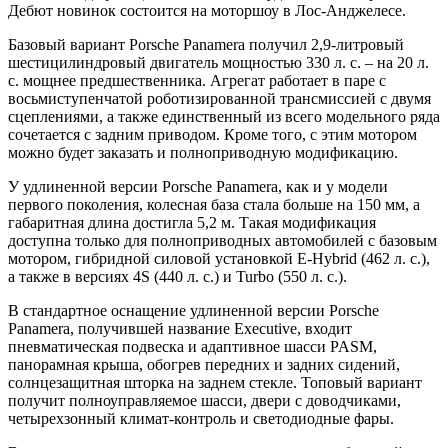
Дебют новинок состоится на моторшоу в Лос-Анджелесе.
Базовый вариант Porsche Panamera получил 2,9-литровый
шестицилиндровый двигатель мощностью 330 л. с. – на 20 л.
с. мощнее предшественника. Агрегат работает в паре с
восьмиступенчатой роботизированной трансмиссией с двумя
сцеплениями, а также единственный из всего модельного ряда
сочетается с задним приводом. Кроме того, с этим мотором
можно будет заказать и полноприводную модификацию.
У удлиненной версии Porsche Panamera, как и у модели
первого поколения, колесная база стала больше на 150 мм, а
габаритная длина достигла 5,2 м. Такая модификация
доступна только для полноприводных автомобилей с базовым
мотором, гибридной силовой установкой E-Hybrid (462 л. с.),
а также в версиях 4S (440 л. с.) и Turbo (550 л. с.).
В стандартное оснащение удлиненной версии Porsche
Panamera, получившей название Executive, входит
пневматическая подвеска и адаптивное шасси PASM,
панорамная крыша, обогрев передних и задних сидений,
солнцезащитная шторка на заднем стекле. Топовый вариант
получит полноуправляемое шасси, двери с доводчиками,
четырехзонный климат-контроль и светодиодные фары.