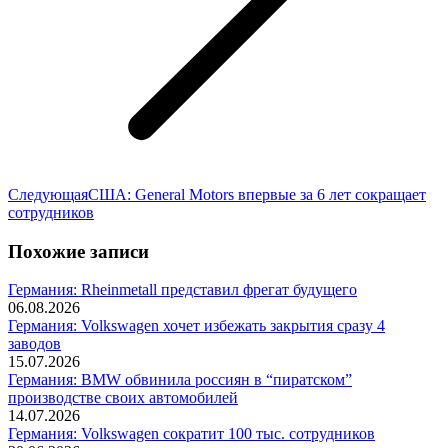
Следующая
Следующая
США: General Motors впервые за 6 лет сокращает
запись:
сотрудников
Похожие записи
Германия: Rheinmetall представил фрегат будущего
06.08.2026
Германия: Volkswagen хочет избежать закрытия сразу 4
заводов
15.07.2026
Германия: BMW обвинила россиян в “пиратском”
производстве своих автомобилей
14.07.2026
Германия: Volkswagen сократит 100 тыс. сотрудников