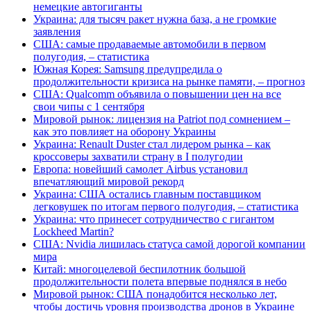
немецкие автогиганты
Украина: для тысяч ракет нужна база, а не громкие
заявления
США: самые продаваемые автомобили в первом
полугодия, – статистика
Южная Корея: Samsung предупредила о
продолжительности кризиса на рынке памяти, – прогноз
США: Qualcomm объявила о повышении цен на все
свои чипы с 1 сентября
Мировой рынок: лицензия на Patriot под сомнением –
как это повлияет на оборону Украины
Украина: Renault Duster стал лидером рынка – как
кроссоверы захватили страну в I полугодии
Европа: новейший самолет Airbus установил
впечатляющий мировой рекорд
Украина: США остались главным поставщиком
легковушек по итогам первого полугодия, – статистика
Украина: что принесет сотрудничество с гигантом
Lockheed Martin?
США: Nvidia лишилась статуса самой дорогой компании
мира
Китай: многоцелевой беспилотник большой
продолжительности полета впервые поднялся в небо
Мировой рынок: США понадобится несколько лет,
чтобы достичь уровня производства дронов в Украине