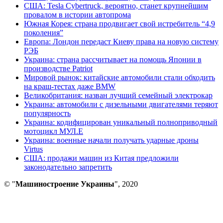
США: Tesla Cybertruck, вероятно, станет крупнейшим
провалом в истории автопрома
Южная Корея: страна продвигает свой истребитель “4,9
поколения”
Европа: Лондон передаст Киеву права на новую систему
РЭБ
Украина: страна рассчитывает на помощь Японии в
производстве Patriot
Мировой рынок: китайские автомобили стали обходить
на краш-тестах даже BMW
Великобритания: назван лучший семейный электрокар
Украина: автомобили с дизельными двигателями теряют
популярность
Украина: кодифицирован уникальный полноприводный
мотоцикл МУЛ.Е
Украина: военные начали получать ударные дроны
Virtus
США: продажи машин из Китая предложили
законодательно запретить
© "
Машиностроение Украины
", 2020
В