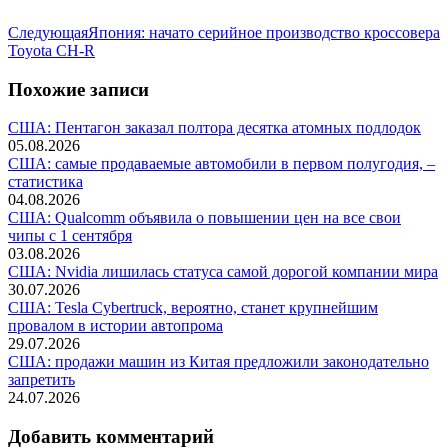
Следующая
Следующая
Япония: начато серийное производство кроссовера
запись:
Toyota CH-R
Похожие записи
США: Пентагон заказал полтора десятка атомных подлодок
05.08.2026
США: самые продаваемые автомобили в первом полугодия, –
статистика
04.08.2026
США: Qualcomm объявила о повышении цен на все свои
чипы с 1 сентября
03.08.2026
США: Nvidia лишилась статуса самой дорогой компании мира
30.07.2026
США: Tesla Cybertruck, вероятно, станет крупнейшим
провалом в истории автопрома
29.07.2026
США: продажи машин из Китая предложили законодательно
запретить
24.07.2026
Добавить комментарий