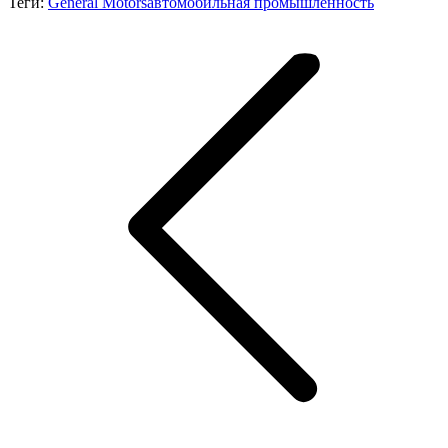
Теги:
General Motors
автомобильная промышленность
Навигация
по
записям