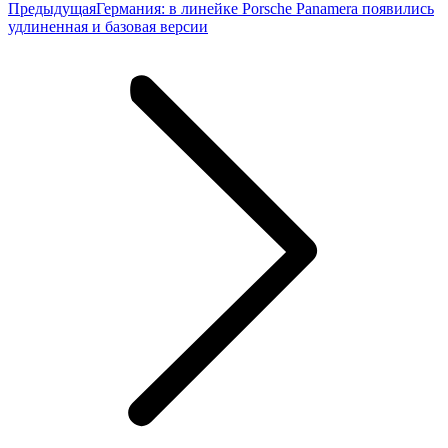
Предыдущая
Предыдущая
Германия: в линейке Porsche Panamera появились
запись:
удлиненная и базовая версии