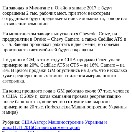
На заводах в Мичигане и Огайо в январе 2017 г. будут
сокращены 2 тыс. рабочих мест, при этом некоторым
сотрудникам будут предложены новые должности, говорится
в заявлении компании.
На мичиганском заводе выпускаются Chevrolet Cruze, на
предприятии в Огайо – Chevy Camaro, а также Cadillac ATS и
CTS. Заводы продолжат работать в две смены, но объемы
производства автомобилей будут сокращены.
По данным GM, в этом году в США продажи Cruze упали
примерно на 20%, Cadillac ATS и CTS – на 16%, Camaro – на
8%. В целом продажи GM опустились на 3,6%, что несколько
хуже среднерыночных темпов снижения американского
авторынка.
На конец прошлого года в GM работало около 97 тыс. человек
в США. С 2009 г., когда компания провела реорганизацию
после банкротства, количество сотрудников выросло
примерно на 20 тыс. (forbes.net.ua/Машиностроение Украины
и мира)
Рубрика:
США
Автор:
Машиностроение Украины и
мира
11.11.2016
Оставить комментарий