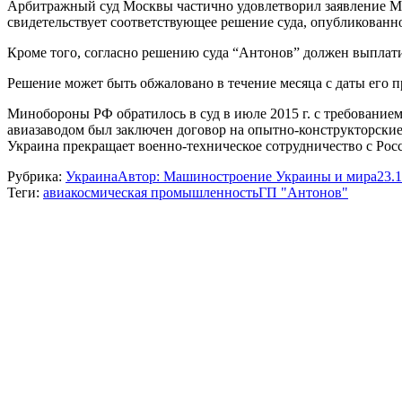
Арбитражный суд Москвы частично удовлетворил заявление Мин
свидетельствует соответствующее решение суда, опубликованно
Кроме того, согласно решению суда “Антонов” должен выплат
Решение может быть обжаловано в течение месяца с даты его п
Минобороны РФ обратилось в суд в июле 2015 г. с требованием
авиазаводом был заключен договор на опытно-конструкторские
Украина прекращает военно-техническое сотрудничество с Рос
Рубрика:
Украина
Автор:
Машиностроение Украины и мира
23.
Теги:
авиакосмическая промышленность
ГП "Антонов"
Навигация
по
записям