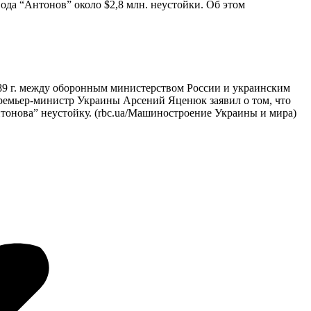
да “Антонов” около $2,8 млн. неустойки. Об этом
1989 г. между оборонным министерством России и украинским
-премьер-министр Украины Арсений Яценюк заявил о том, что
нтонова” неустойку. (rbc.ua/Машиностроение Украины и мира)