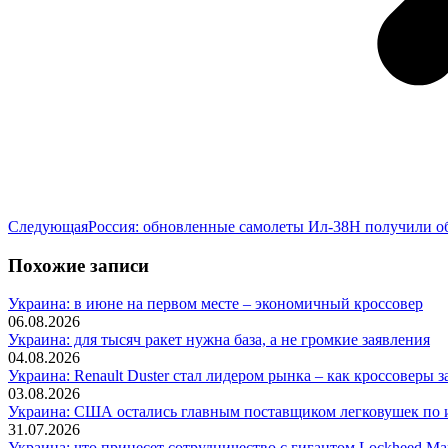
Следующая
Следующая
Россия: обновленные самолеты Ил-38Н получили о
запись:
Похожие записи
Украина: в июне на первом месте – экономичный кроссовер
06.08.2026
Украина: для тысяч ракет нужна база, а не громкие заявления
04.08.2026
Украина: Renault Duster стал лидером рынка – как кроссоверы з
03.08.2026
Украина: США остались главным поставщиком легковушек по и
31.07.2026
Украина: что принесет сотрудничество с гигантом Lockheed Mar