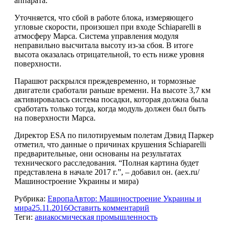
аппарата.
Уточняется, что сбой в работе блока, измеряющего
угловые скорости, произошел при входе Schiaparelli в
атмосферу Марса. Система управления модуля
неправильно высчитала высоту из-за сбоя. В итоге
высота оказалась отрицательной, то есть ниже уровня
поверхности.
Парашют раскрылся преждевременно, и тормозные
двигатели сработали раньше времени. На высоте 3,7 км
активировалась система посадки, которая должна была
сработать только тогда, когда модуль должен был быть
на поверхности Марса.
Директор ESA по пилотируемым полетам Дэвид Паркер
отметил, что данные о причинах крушения Schiaparelli
предварительные, они основаны на результатах
технического расследования. “Полная картина будет
представлена в начале 2017 г.”, – добавил он. (aex.ru/
Машиностроение Украины и мира)
Рубрика:
Европа
Автор:
Машиностроение Украины и
мира
25.11.2016
Оставить комментарий
Теги:
авиакосмическая промышленность
Навигация