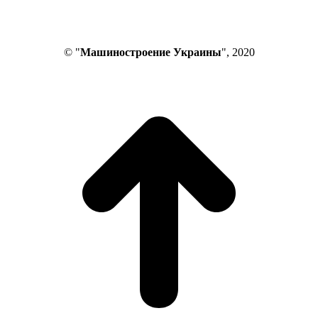
© "
Машиностроение Украины
", 2020
В