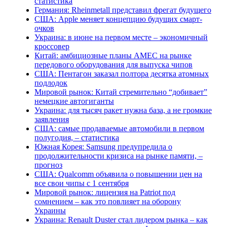
статистика
Германия: Rheinmetall представил фрегат будущего
США: Apple меняет концепцию будущих смарт-
очков
Украина: в июне на первом месте – экономичный
кроссовер
Китай: амбициозные планы AMEC на рынке
передового оборудования для выпуска чипов
США: Пентагон заказал полтора десятка атомных
подлодок
Мировой рынок: Китай стремительно “добивает”
немецкие автогиганты
Украина: для тысяч ракет нужна база, а не громкие
заявления
США: самые продаваемые автомобили в первом
полугодия, – статистика
Южная Корея: Samsung предупредила о
продолжительности кризиса на рынке памяти, –
прогноз
США: Qualcomm объявила о повышении цен на
все свои чипы с 1 сентября
Мировой рынок: лицензия на Patriot под
сомнением – как это повлияет на оборону
Украины
Украина: Renault Duster стал лидером рынка – как