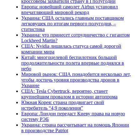
кроссоверы захватили страну в I полугодии
Европа: новейший самолет Airbus установил
впечатляющий мировой рекорд
Украина: США остались главным поставщиком
легковушек по итогам первого полугодия, –
статистика
Украина: что принесет сотрудничество с гигантом
Lockheed Martin?
США: Nvidia лишилась статуса самой дорогой
компании мира
Китай: многоцелевой беспилотник большой
продолжительности полета впервые поднялся в
небо
Мировой рынок: США понадобится несколько лет,
чтобы достичь уровня производства дронов в
Украине
США: Tesla Cybertruck, вероятно, станет
крупнейшим провалом в истории автопрома
Южная Корея: страна продвигает свой
истребитель “4,9 поколения”
Европа: Лондон передаст Киеву права на новую
систему РЭБ
Украина: страна рассчитывает на помощь Японии
в производстве Patriot