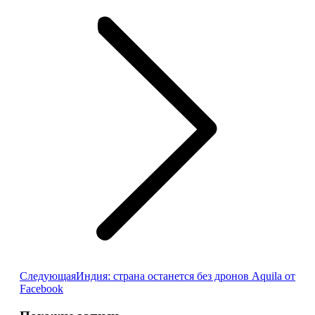
Следующая
Следующая
Индия: страна останется без дронов Aquila от
запись:
Facebook