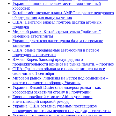
Украина: в июне на первом месте – экономичный
кроссовер
Китай: амбициозные планы AMEC на рынке передового
оборудования для выпуска чипов
США: Пентагон заказал полтора десятка атомных
подлодок
Мировой рынок: Китай стремительно “добивает”
немецкие автогиганты
Украина: для тысяч ракет нужна база, а не громкие
заявления
США: самые продаваемые автомобили в первом
полугодия, – статистика
Южная Корея: Samsung предупредила о
продолжительности кризиса на рынке памяти, – прогноз
США: Qualcomm объявила о повышении цен на все
свои чипы с 1 сентября
Мировой рынок: лицензия на Patriot под сомнением –
как это повлияет на оборону Украины
Украина: Renault Duster стал лидером рынка – как
кроссоверы захватили страну в I полугодии
Европа: новейший самолет Airbus установил
впечатляющий мировой рекорд
Украина: США остались главным поставщиком
легковушек по итогам первого полугодия, – статистика
Украина: что принесет сотрудничество с гигантом