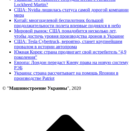
Lockheed Martin?
США: Nvidia лишилась статуса самой дорогой компании
мира
Китай: многоцелевой беспилотник большой
продолжительности полета впервые поднялся в небо
Мировой рынок: США понадобится несколько лет,
чтобы достичь уровня производства дронов в Украине
США: Tesla Cybertruck, вероятно, станет крупнейшим
провалом в истории автопрома
Южная Корея: страна продвигает свой истребитель “4,9
поколения”
Европа: Лондон передаст Киеву права на новую систему
РЭБ
Украина: страна рассчитывает на помощь Японии в
производстве Patriot
© "
Машиностроение Украины
", 2020
В