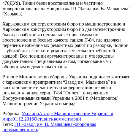
478ДУ9). Танки были восстановлены и частично
модернизированы на мощностях ГП “Завод им. В. Малышева”
(Харьков).
Харьковским конструкторским бюро по машиностроению и
Харьковским конструкторским бюро по двигателестроению
были разработаны специальные программы по
восстановлению боевых качеств танков Т-84, где изложен
перечень необходимых ремонтных работ по разборке, полной
глубокой дефектовки и ремонта с учетом потребностей
каждой. Все позиции аргументированы и утверждены
документально специальным актом, согласованным с
оборонным ведомством страны.
В июне Министерство обороны Украины подписало контракт
с харьковским предприятием “Завод им. Малышева” на
восстановление и частичную модернизацию первого
поколения танков серии Т-84 “Оплот”, полученных
Вооруженными силами Украины в 2001 г. (Metalmonitor/
Машиностроение Украины и мира)
Рубрика:
Украина
Автор:
Машиностроение Украины и
мира
01.12.2016
Оставить комментарий
Теги:
ГП «Завод им. В. Малышева»
оборонная
промышленность