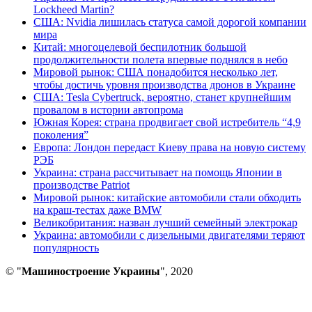
Lockheed Martin?
США: Nvidia лишилась статуса самой дорогой компании
мира
Китай: многоцелевой беспилотник большой
продолжительности полета впервые поднялся в небо
Мировой рынок: США понадобится несколько лет,
чтобы достичь уровня производства дронов в Украине
США: Tesla Cybertruck, вероятно, станет крупнейшим
провалом в истории автопрома
Южная Корея: страна продвигает свой истребитель “4,9
поколения”
Европа: Лондон передаст Киеву права на новую систему
РЭБ
Украина: страна рассчитывает на помощь Японии в
производстве Patriot
Мировой рынок: китайские автомобили стали обходить
на краш-тестах даже BMW
Великобритания: назван лучший семейный электрокар
Украина: автомобили с дизельными двигателями теряют
популярность
© "
Машиностроение Украины
", 2020
В