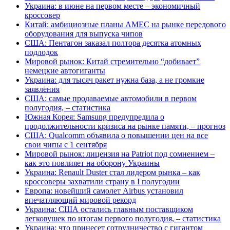
Украина: в июне на первом месте – экономичный
кроссовер
Китай: амбициозные планы AMEC на рынке передового
оборудования для выпуска чипов
США: Пентагон заказал полтора десятка атомных
подлодок
Мировой рынок: Китай стремительно “добивает”
немецкие автогиганты
Украина: для тысяч ракет нужна база, а не громкие
заявления
США: самые продаваемые автомобили в первом
полугодия, – статистика
Южная Корея: Samsung предупредила о
продолжительности кризиса на рынке памяти, – прогноз
США: Qualcomm объявила о повышении цен на все
свои чипы с 1 сентября
Мировой рынок: лицензия на Patriot под сомнением –
как это повлияет на оборону Украины
Украина: Renault Duster стал лидером рынка – как
кроссоверы захватили страну в I полугодии
Европа: новейший самолет Airbus установил
впечатляющий мировой рекорд
Украина: США остались главным поставщиком
легковушек по итогам первого полугодия, – статистика
Украина: что принесет сотрудничество с гигантом