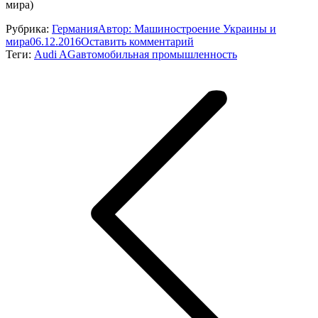
мира)
Рубрика:
Германия
Автор:
Машиностроение Украины и
мира
06.12.2016
Оставить комментарий
Теги:
Audi AG
автомобильная промышленность
Навигация
по
записям