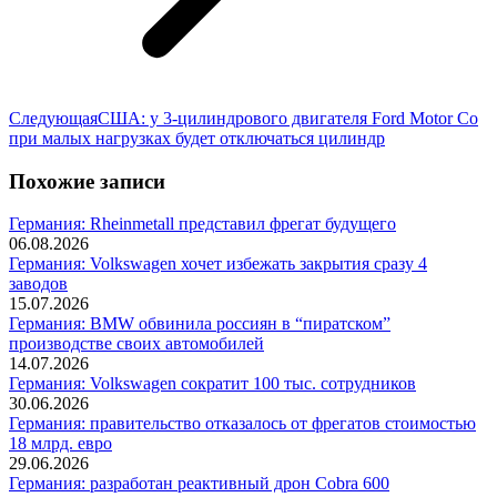
Следующая
Следующая
США: у 3-цилиндрового двигателя Ford Motor Co
запись:
при малых нагрузках будет отключаться цилиндр
Похожие записи
Германия: Rheinmetall представил фрегат будущего
06.08.2026
Германия: Volkswagen хочет избежать закрытия сразу 4
заводов
15.07.2026
Германия: BMW обвинила россиян в “пиратском”
производстве своих автомобилей
14.07.2026
Германия: Volkswagen сократит 100 тыс. сотрудников
30.06.2026
Германия: правительство отказалось от фрегатов стоимостью
18 млрд. евро
29.06.2026
Германия: разработан реактивный дрон Cobra 600