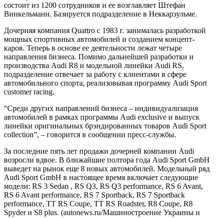
состоит из 1200 сотрудников и ее возглавляет Штефан
Винкельманн. Базируется подразделение в Неккарзульме.
Дочерняя компания Quattro с 1983 г. занималась разработкой
мощных спортивных автомобилей и созданием концепт-
каров. Теперь в основе ее деятельности лежат четыре
направления бизнеса. Помимо дальнейшей разработки и
производства Audi R8 и модельной линейки Audi RS,
подразделение отвечает за работу с клиентами в сфере
автомобильного спорта, реализовывая программу Audi Sport
customer racing.
“Среди других направлений бизнеса – индивидуализация
автомобилей в рамках программы Audi exclusive и выпуск
линейки оригинальных брэндированных товаров Audi Sport
collection”, – говорится в сообщении пресс-службы.
За последние пять лет продажи дочерней компании Audi
возросли вдвое. В ближайшие полтора года Audi Sport GmbH
выведет на рынок еще 8 новых автомобилей. Модельный ряд
Audi Sport GmbH в настоящее время включает следующие
модели: RS 3 Sedan , RS Q3, RS Q3 performance, RS 6 Avant,
RS 6 Avant performance, RS 7 Sportback, RS 7 Sportback
performance, TT RS Coupe, TT RS Roadster, R8 Coupe, R8
Spyder и S8 plus. (autonews.ru/Машиностроение Украины и