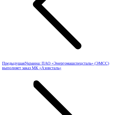
Предыдущая
Предыдущая
Украина: ПАО «Энергомашспецсталь» (ЭМСС)
запись:
выполняет заказ МК «Азовсталь»