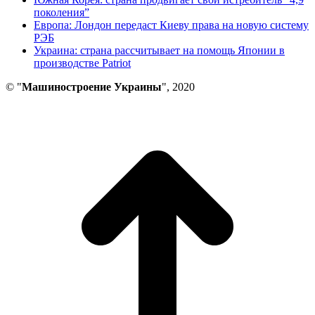
поколения”
Европа: Лондон передаст Киеву права на новую систему
РЭБ
Украина: страна рассчитывает на помощь Японии в
производстве Patriot
© "
Машиностроение Украины
", 2020
В