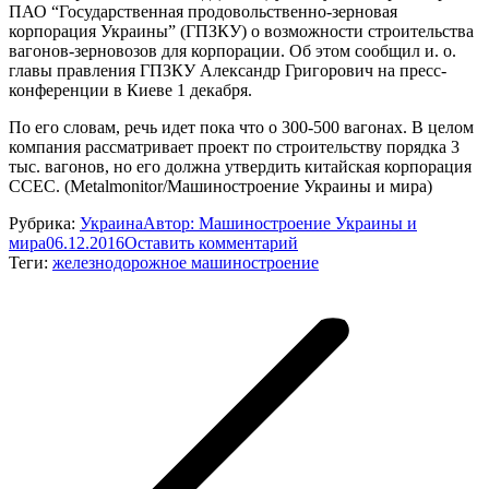
ПАО “Государственная продовольственно-зерновая
корпорация Украины” (ГПЗКУ) о возможности строительства
вагонов-зерновозов для корпорации. Об этом сообщил и. о.
главы правления ГПЗКУ Александр Григорович на пресс-
конференции в Киеве 1 декабря.
По его словам, речь идет пока что о 300-500 вагонах. В целом
компания рассматривает проект по строительству порядка 3
тыс. вагонов, но его должна утвердить китайская корпорация
CCEC. (Metalmonitor/Машиностроение Украины и мира)
Рубрика:
Украина
Автор:
Машиностроение Украины и
мира
06.12.2016
Оставить комментарий
Теги:
железнодорожное машиностроение
Навигация
по
записям