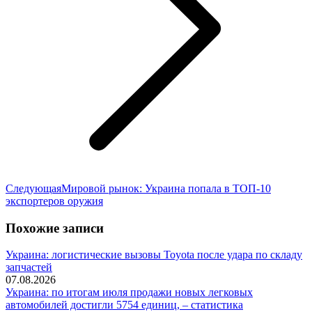
Следующая
Следующая
Мировой рынок: Украина попала в ТОП-10
запись:
экспортеров оружия
Похожие записи
Украина: логистические вызовы Toyota после удара по складу
запчастей
07.08.2026
Украина: по итогам июля продажи новых легковых
автомобилей достигли 5754 единиц, – статистика