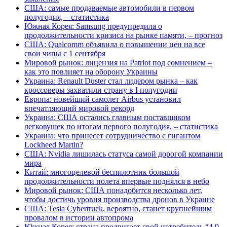
США: самые продаваемые автомобили в первом
полугодия, – статистика
Южная Корея: Samsung предупредила о
продолжительности кризиса на рынке памяти, – прогноз
США: Qualcomm объявила о повышении цен на все
свои чипы с 1 сентября
Мировой рынок: лицензия на Patriot под сомнением –
как это повлияет на оборону Украины
Украина: Renault Duster стал лидером рынка – как
кроссоверы захватили страну в I полугодии
Европа: новейший самолет Airbus установил
впечатляющий мировой рекорд
Украина: США остались главным поставщиком
легковушек по итогам первого полугодия, – статистика
Украина: что принесет сотрудничество с гигантом
Lockheed Martin?
США: Nvidia лишилась статуса самой дорогой компании
мира
Китай: многоцелевой беспилотник большой
продолжительности полета впервые поднялся в небо
Мировой рынок: США понадобится несколько лет,
чтобы достичь уровня производства дронов в Украине
США: Tesla Cybertruck, вероятно, станет крупнейшим
провалом в истории автопрома
Южная Корея: страна продвигает свой истребитель “4,9