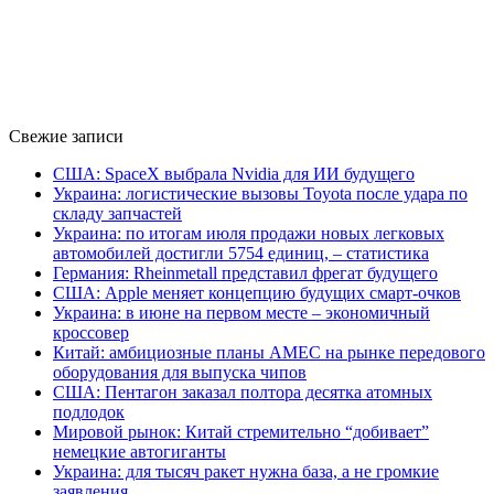
Свежие записи
США: SpaceX выбрала Nvidia для ИИ будущего
Украина: логистические вызовы Toyota после удара по
складу запчастей
Украина: по итогам июля продажи новых легковых
автомобилей достигли 5754 единиц, – статистика
Германия: Rheinmetall представил фрегат будущего
США: Apple меняет концепцию будущих смарт-очков
Украина: в июне на первом месте – экономичный
кроссовер
Китай: амбициозные планы AMEC на рынке передового
оборудования для выпуска чипов
США: Пентагон заказал полтора десятка атомных
подлодок
Мировой рынок: Китай стремительно “добивает”
немецкие автогиганты
Украина: для тысяч ракет нужна база, а не громкие
заявления