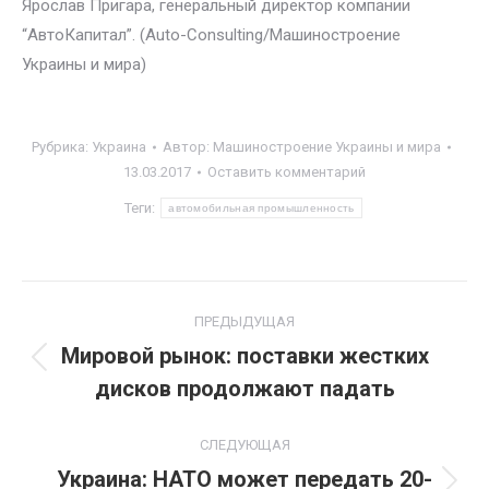
Ярослав Пригара, генеральный директор компании
“АвтоКапитал”. (Auto-Consulting/Машиностроение
Украины и мира)
Рубрика:
Украина
Автор:
Машиностроение Украины и мира
13.03.2017
Оставить комментарий
Теги:
автомобильная промышленность
Навигация
ПРЕДЫДУЩАЯ
по
Мировой рынок: поставки жестких
Предыдущая
дисков продолжают падать
записям
запись:
СЛЕДУЮЩАЯ
Украина: НАТО может передать 20-