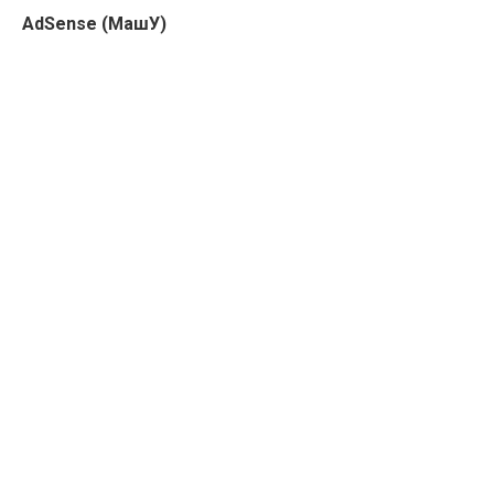
AdSense (МашУ)