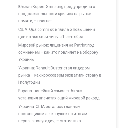
Южная Корея: Samsung предупредила о
продолжительности кризиса на рынке
памяти, – прогноз
США: Qualcomm объявила о повышении
цен на все свои чипы с 1 сентября
Мировой рынок: лицензия на Patriot под
сомнением – как это повлияет на оборону
Украины
Украина: Renault Duster стал лидером
рынка – как кроссоверы захватили страну в
I полугодии
Европа: новейший самолет Airbus
установил впечатляющий мировой рекорд
Украина: США остались главным
поставщиком легковушек по итогам
первого полугодия, – статистика