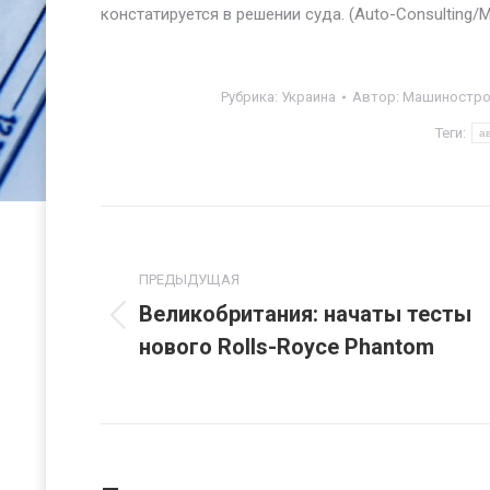
констатируется в решении суда. (Auto-Consulting
Рубрика:
Украина
Автор:
Машинострое
Теги:
а
Навигация
по
ПРЕДЫДУЩАЯ
Великобритания: начаты тесты
записям
Предыдущая
нового Rolls-Royce Phantom
запись: