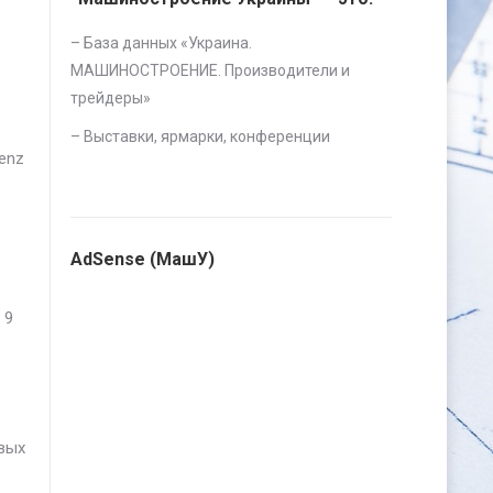
– База данных «
Украина.
МАШИНОСТРОЕНИЕ. Производители и
трейдеры
»
–
Выставки, ярмарки, конференции
enz
AdSense (МашУ)
 9
вых