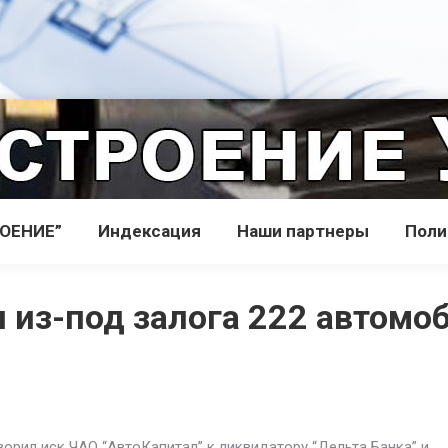
РОЕНИЕ”
Индекcация
Наши партнеры
Поли
л из-под залога 222 автомо
орил иск ЧАО “АвтоКапитал” к ликвидатору “Дельта Банка” и