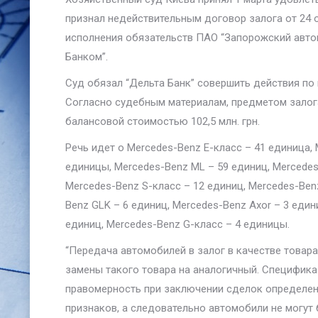
признал недействительным договор залога от 24 о
исполнения обязательств ПАО “Запорожский авто
Банком”.
Суд обязал “Дельта Банк” совершить действия по
Согласно судебным материалам, предметом залога
балансовой стоимостью 102,5 млн. грн.
Речь идет о Mercedes-Benz Е-класс – 41 единица, 
единицы, Mercedes-Benz ML – 59 единиц, Mercedes-
Mercedes-Benz S-класс – 12 единиц, Mercedes-Benz
Benz GLK – 6 единиц, Mercedes-Benz Axor – 3 едини
единиц, Mercedes-Benz G-класс – 4 единицы.
“Передача автомобилей в залог в качестве товар
замены такого товара на аналогичный. Специфик
правомерность при заключении сделок определени
признаков, а следовательно автомобили не могут 