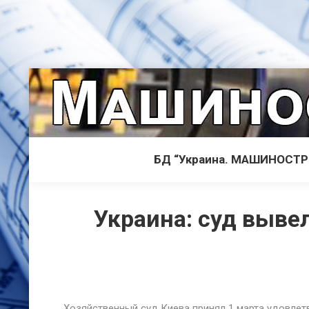
БД “Украина. МАШИНОСТ
Украина: суд выве
Хозяйственный суд Киева принял 1 марта удовлетв