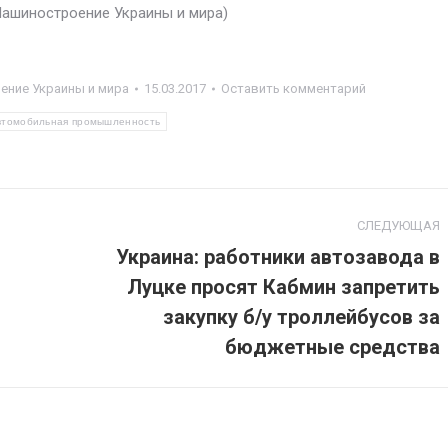
/Машиностроение Украины и мира)
ние Украины и мира
15.03.2017
Оставить комментарий
втомобильная промышленность
СЛЕДУЮЩАЯ
Украина: работники автозавода в
Луцке просят Кабмин запретить
Следующая
закупку б/у троллейбусов за
запись:
бюджетные средства