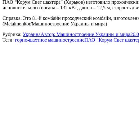
ПАО “Корум Свет шахтера” (Харьков) изготовило проходческий
исполнительного органа – 132 кВт, длина – 12,5 м, скорость д
Справка. Это 81-й комбайн проходческий комбайн, изготовленны
(Metalmonitor/Машиностроение Украины и мира)
Рубрика:
Украина
Автор:
Машиностроение Украины и мира
26.
Теги:
горно-шахтное машиностроение
ПАО "Корум Свет шахте
Навигация
по
записям