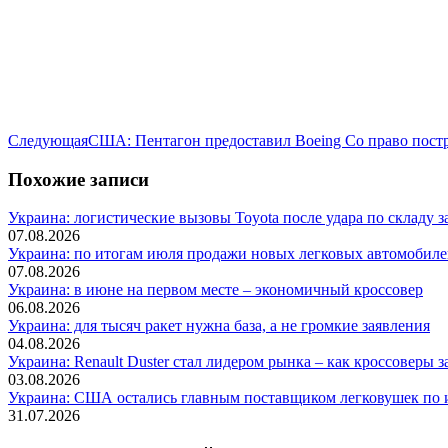
Следующая
Следующая
США: Пентагон предоставил Boeing Co право пост
запись:
Похожие записи
Украина: логистические вызовы Toyota после удара по складу з
07.08.2026
Украина: по итогам июля продажи новых легковых автомобилей
07.08.2026
Украина: в июне на первом месте – экономичный кроссовер
06.08.2026
Украина: для тысяч ракет нужна база, а не громкие заявления
04.08.2026
Украина: Renault Duster стал лидером рынка – как кроссоверы з
03.08.2026
Украина: США остались главным поставщиком легковушек по и
31.07.2026