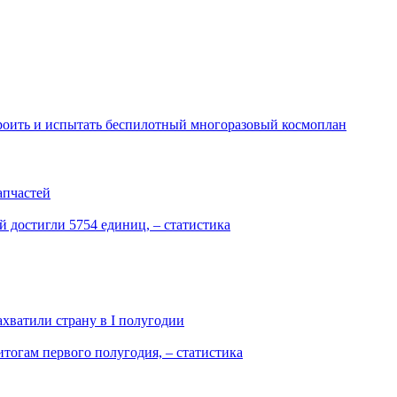
роить и испытать беспилотный многоразовый космоплан
апчастей
 достигли 5754 единиц, – статистика
ахватили страну в I полугодии
тогам первого полугодия, – статистика