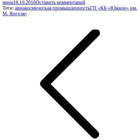
мира
18.10.2016
Оставить комментарий
Теги:
авиакосмическая промышленность
ГП «КБ «Южное» им.
М. Янгеля»
Навигация
по
записям