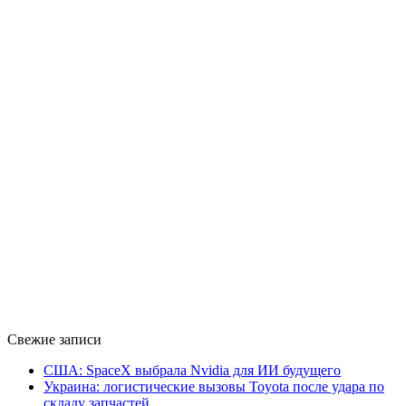
Свежие записи
США: SpaceX выбрала Nvidia для ИИ будущего
Украина: логистические вызовы Toyota после удара по
складу запчастей