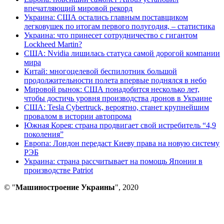
впечатляющий мировой рекорд
Украина: США остались главным поставщиком
легковушек по итогам первого полугодия, – статистика
Украина: что принесет сотрудничество с гигантом
Lockheed Martin?
США: Nvidia лишилась статуса самой дорогой компании
мира
Китай: многоцелевой беспилотник большой
продолжительности полета впервые поднялся в небо
Мировой рынок: США понадобится несколько лет,
чтобы достичь уровня производства дронов в Украине
США: Tesla Cybertruck, вероятно, станет крупнейшим
провалом в истории автопрома
Южная Корея: страна продвигает свой истребитель “4,9
поколения”
Европа: Лондон передаст Киеву права на новую систему
РЭБ
Украина: страна рассчитывает на помощь Японии в
производстве Patriot
© "
Машиностроение Украины
", 2020
В