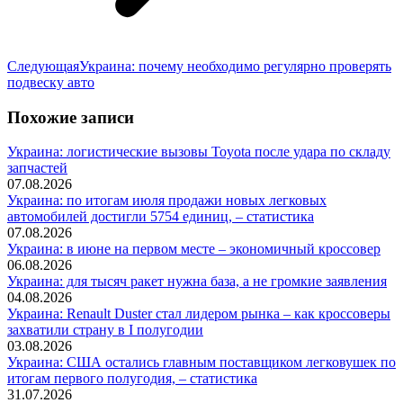
Следующая
Следующая
Украина: почему необходимо регулярно проверять
запись:
подвеску авто
Похожие записи
Украина: логистические вызовы Toyota после удара по складу
запчастей
07.08.2026
Украина: по итогам июля продажи новых легковых
автомобилей достигли 5754 единиц, – статистика
07.08.2026
Украина: в июне на первом месте – экономичный кроссовер
06.08.2026
Украина: для тысяч ракет нужна база, а не громкие заявления
04.08.2026
Украина: Renault Duster стал лидером рынка – как кроссоверы
захватили страну в I полугодии
03.08.2026
Украина: США остались главным поставщиком легковушек по
итогам первого полугодия, – статистика
31.07.2026