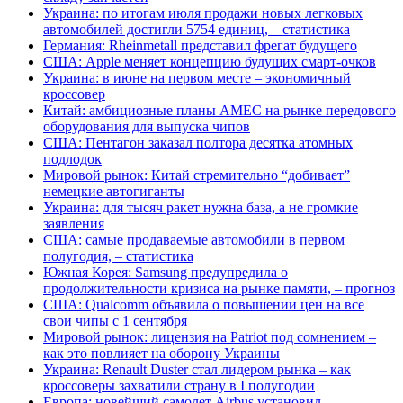
Украина: по итогам июля продажи новых легковых
автомобилей достигли 5754 единиц, – статистика
Германия: Rheinmetall представил фрегат будущего
США: Apple меняет концепцию будущих смарт-очков
Украина: в июне на первом месте – экономичный
кроссовер
Китай: амбициозные планы AMEC на рынке передового
оборудования для выпуска чипов
США: Пентагон заказал полтора десятка атомных
подлодок
Мировой рынок: Китай стремительно “добивает”
немецкие автогиганты
Украина: для тысяч ракет нужна база, а не громкие
заявления
США: самые продаваемые автомобили в первом
полугодия, – статистика
Южная Корея: Samsung предупредила о
продолжительности кризиса на рынке памяти, – прогноз
США: Qualcomm объявила о повышении цен на все
свои чипы с 1 сентября
Мировой рынок: лицензия на Patriot под сомнением –
как это повлияет на оборону Украины
Украина: Renault Duster стал лидером рынка – как
кроссоверы захватили страну в I полугодии
Европа: новейший самолет Airbus установил