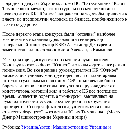
Народный депутат Украины, лидер ВО “Батькивщина” Юлия
Тимошенко отмечает, что конкурс на назначение нового
руководителя КБ “Южное” направлен на то, чтобы привести к
власти на предприятии человека из бизнеса, приближенного к
главе государства.
После первого этапа конкурса были “отсеяны” наиболее
компетентные кандидатуры: бывший гендиректор –
генеральный конструктор КБЮ Александр Дегтярев и
заместитель главного экономиста Александр Камышов.
“Сегодня идет дискуссия о назначении руководителя
Конструкторского бюро “Южное” и это выходит за все рамки
понимания. Во все времена руководителями КБ “Южное”
назначались ученые, конструкторы, люди с планетарным
интеллектуальным мышлением. Сейчас коллектив бюро
борется за оставление сильного ученого, руководителя и
конструктора, который жил и работал с КБ все последнее
время. Коллектив борется, а “конкурсы” выставляют на
руководителя бизнесмена средней руки из окружения
президента. Сегодня, фактически, уничтожается наша
стратегия будущего”, – отметила Юлия Тимошенко. (Мост-
Днепр/Машиностроение Украины и мира)
Рубрика:
Украина
Автор:
Машиностроение Украины и