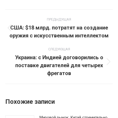
Навигация
ПРЕДЫДУЩАЯ
по
США: $18 млрд. потратят на создание
Предыдущая
оружия с искусственным интеллектом
записям
запись:
СЛЕДУЮЩАЯ
Украина: с Индией договорились о
поставке двигателей для четырех
Следующая
запись:
фрегатов
Похожие записи
Мировой рынок: Китай стремительно