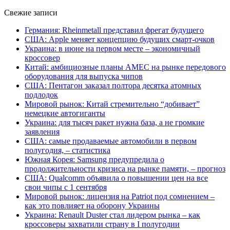
Свежие записи
Германия: Rheinmetall представил фрегат будущего
США: Apple меняет концепцию будущих смарт-очков
Украина: в июне на первом месте – экономичный
кроссовер
Китай: амбициозные планы AMEC на рынке передового
оборудования для выпуска чипов
США: Пентагон заказал полтора десятка атомных
подлодок
Мировой рынок: Китай стремительно “добивает”
немецкие автогиганты
Украина: для тысяч ракет нужна база, а не громкие
заявления
США: самые продаваемые автомобили в первом
полугодия, – статистика
Южная Корея: Samsung предупредила о
продолжительности кризиса на рынке памяти, – прогноз
США: Qualcomm объявила о повышении цен на все
свои чипы с 1 сентября
Мировой рынок: лицензия на Patriot под сомнением –
как это повлияет на оборону Украины
Украина: Renault Duster стал лидером рынка – как
кроссоверы захватили страну в I полугодии