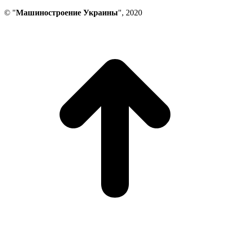
© "
Машиностроение Украины
", 2020
В