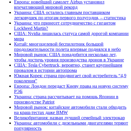
Европа: новейший самолет Airbus установил
впечатляющий мировой рекорд
Украина: США остались главным поставщиком
легковушек по итогам первого полугодия, – статистика
Украина: что принесет сотрудничество с гигантом
Lockheed Martin?
США: Nvidia лишилась статуса самой дорогой компании
мира
Китай: многоцелевой беспилотник большой
продолжительности полета впервые поднялся в небо
Мировой рынок: США понадобится несколько лет,
чтобы достичь уровня производства дронов в Украине
США: Tesla Cybertruck, вероятно, станет крупнейшим
провалом в истории автопрома
Южная Корея: страна продвигает свой истребитель “4,9
поколения”
Европа: Лондон передаст Киеву права на новую систему
РЭБ
Украина: страна рассчитывает на помощь Японии в
производстве Patriot
Мировой рынок: китайские автомобили стали обходить
на краш-тестах даже BMW
Великобритания: назван лучший семейный электрокар
Украина: автомобили с дизельными двигателями теряют
популярность