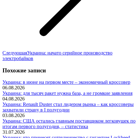
Следующая
Следующая
Украина: начато серийное производство
запись:
электробайков
Похожие записи
Украина: в июне на первом месте – экономичный кроссовер
06.08.2026
Украина: для тысяч ракет нужна база, а не громкие заявления
04.08.2026
Украина: Renault Duster стал лидером рынка – как кроссоверы
захватили страну в I полугодии
03.08.2026
Украина: США остались главным поставщиком легковушек по
итогам первого полугодия, – статистика
31.07.2026
Украина: что принесет сотрудничество с гигантом Lockheed