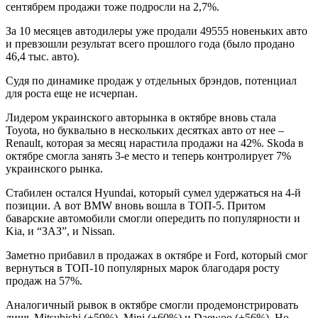
сентябрем продажи тоже подросли на 2,7%.
За 10 месяцев автодилеры уже продали 49555 новеньких авто
и превзошли результат всего прошлого года (было продано
46,4 тыс. авто).
Судя по динамике продаж у отдельных брэндов, потенциал
для роста еще не исчерпан.
Лидером украинского авторынка в октябре вновь стала
Toyota, но буквально в нескольких десятках авто от нее –
Renault, которая за месяц нарастила продажи на 42%. Skoda в
октябре смогла занять 3-е место и теперь контролирует 7%
украинского рынка.
Стабилен остался Hyundai, который сумел удержаться на 4-й
позиции. А вот BMW вновь вошла в ТОП-5. Притом
баварские автомобили смогли опередить по популярности и
Kia, и “ЗАЗ”, и Nissan.
Заметно прибавил в продажах в октябре и Ford, который смог
вернуться в ТОП-10 популярных марок благодаря росту
продаж на 57%.
Аналогичный рывок в октябре смогли продемонстрировать
лишь Mitsubishi (+59%), Mini (+60%) и Daewoo (+56%). Но