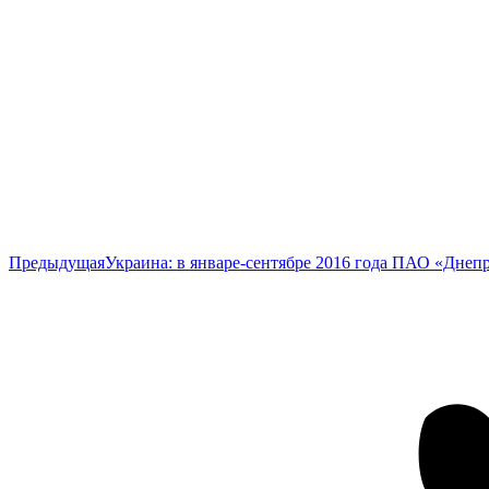
Предыдущая
Предыдущая
Украина: в январе-сентябре 2016 года ПАО «Днеп
запись: