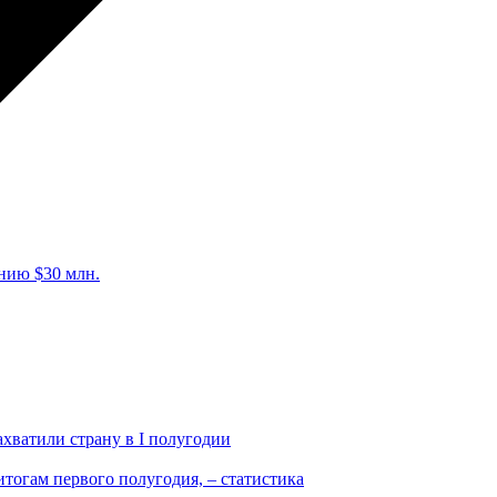
нию $30 млн.
ахватили страну в I полугодии
тогам первого полугодия, – статистика