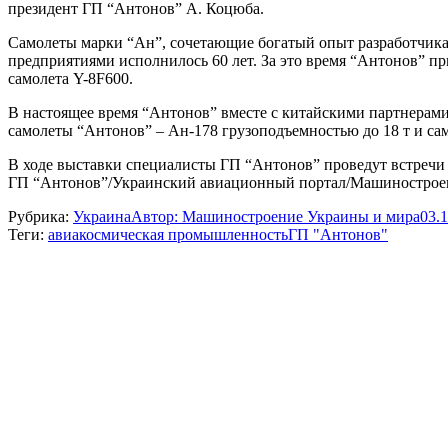
президент ГП “Антонов” А. Коцюба.
Самолеты марки “Ан”, сочетающие богатый опыт разработчика
предприятиями исполнилось 60 лет. За это время “Антонов” пр
самолета Y-8F600.
В настоящее время “Антонов” вместе с китайскими партнерам
самолеты “Антонов” – Ан-178 грузоподъемностью до 18 т и са
В ходе выставки специалисты ГП “Антонов” проведут встречи
ГП “Антонов”/Украинский авиационный портал/Машинострое
Рубрика:
Украина
Автор:
Машиностроение Украины и мира
03.
Теги:
авиакосмическая промышленность
ГП "Антонов"
Навигация
по
записям