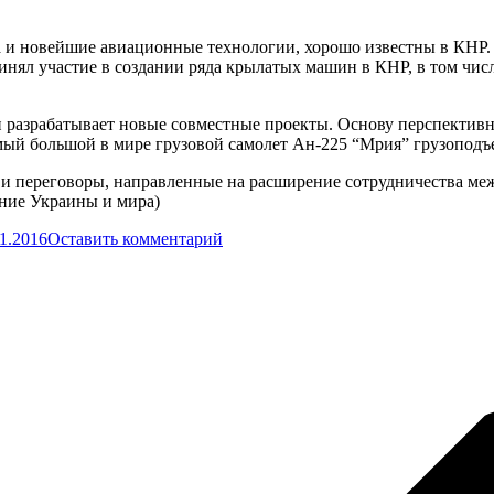
 и новейшие авиационные технологии, хорошо известны в КНР. 
инял участие в создании ряда крылатых машин в КНР, в том чис
и разрабатывает новые совместные проекты. Основу перспектив
мый большой в мире грузовой самолет Ан-225 “Мрия” грузоподъ
 и переговоры, направленные на расширение сотрудничества ме
ние Украины и мира)
11.2016
Оставить комментарий