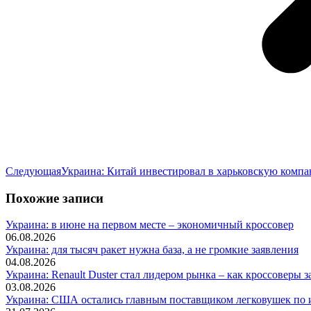
Следующая
Следующая
Украина: Китай инвестировал в харьковскую компа
запись:
Похожие записи
Украина: в июне на первом месте – экономичный кроссовер
06.08.2026
Украина: для тысяч ракет нужна база, а не громкие заявления
04.08.2026
Украина: Renault Duster стал лидером рынка – как кроссоверы з
03.08.2026
Украина: США остались главным поставщиком легковушек по и