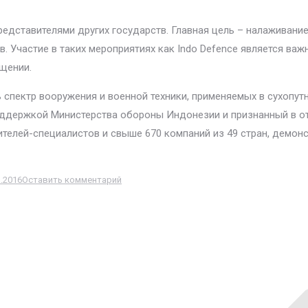
редставителями других государств. Главная цель – налаживани
. Участие в таких мероприятиях как Indo Defence является ва
щении.
 спектр вооружения и военной техники, применяемых в сухопут
оддержкой Министерства обороны Индонезии и признанный в от
тителей-специалистов и свыше 670 компаний из 49 стран, демо
1.2016
Оставить комментарий