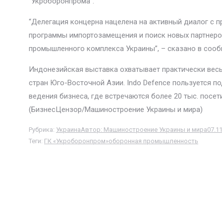
“Укроборонпрома”.
“Делегация концерна нацелена на активный диалог с п
программы импортозамещения и поиск новых партнеров
промышленного комплекса Украины”, – сказано в сооб
Индонезийская выставка охватывает практически весь
стран Юго-Восточной Азии. Indo Defence пользуется п
ведения бизнеса, где встречаются более 20 тыс. посе
(БизнесЦензор/Машиностроение Украины и мира)
Рубрика:
Украина
Автор:
Машиностроение Украины и мира
07.1
Теги:
ГК «Укроборонпром»
оборонная промышленность
Навигация
по
записям