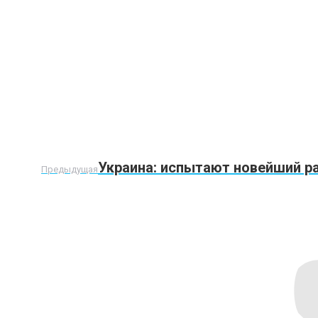
Предыдущая
Украина: испытают новейший р
Предыдущая
запись: