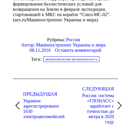
формирования баллистических условий для
возвращения на Землю в феврале экспедиции,
стартовавшей к МКС на корабле “Союз-МС-02”.
(aex.ru/Машиностроение Украины и мира)
Рубрика:
Россия
Автор:
Машиностроение Украины и мира
08.11.2016
Оставить комментарий
Теги:
авиакосмическая промышленность
Навигация
по
СЛЕДУЮЩАЯ
ПРЕДЫДУЩАЯ
Россия: система
записям
Украина:
«ГЛОНАСС»
зарегистрировано
заработает с
Предыдущая
Следующая
1630
точностью до
запись:
запись:
электроавтомобилей
метра в 2020
году