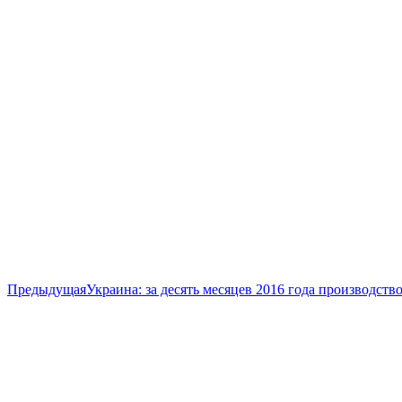
Предыдущая
Предыдущая
Украина: за десять месяцев 2016 года производств
запись: