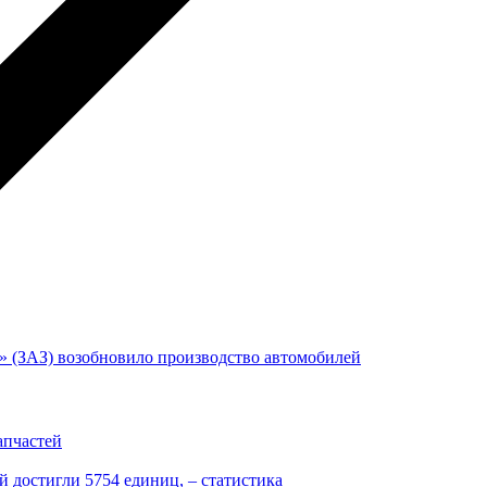
 (ЗАЗ) возобновило производство автомобилей
апчастей
 достигли 5754 единиц, – статистика