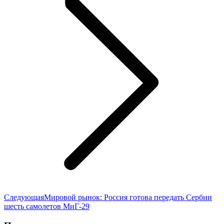
Следующая
Следующая
Мировой рынок: Россия готова передать Сербии
запись:
шесть самолетов МиГ-29