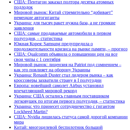
США: Пентагон заказал полтора десятка атомных
подлодок
Мировой рынок: Китай стремительно “добивает”
немецкие автогиганты
Украина: для тысяч ракет нужна база, а не громкие
заявления
США: самые продаваемые автомобили в первом
полугодия, – статистика
Южная Корея: Samsung предупредила о
продолжительности кризиса на рынке памяти, – прогноз
США: Qualcomm объявила о повышении цен на все
свои чипы с 1 сентября
Мировой рынок: лицензия на Patriot под сомнением –
как это повлияет на оборону Украины
Украина: Renault Duster стал лидером рынка – как
кроссоверы захватили страну в I полугодии
Европа: новейший самолет Airbus установил
впечатляющий мировой рекорд
Украина: США остались главным поставщиком
легковушек по итогам первого полугодия, – статистика
Украина: что принесет сотрудничество с гигантом
Lockheed Martin?
США: Nvidia лишилась статуса самой дорогой компании
мира
Китай: многоцелевой беспилотник большой