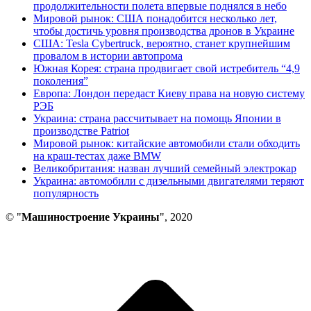
продолжительности полета впервые поднялся в небо
Мировой рынок: США понадобится несколько лет,
чтобы достичь уровня производства дронов в Украине
США: Tesla Cybertruck, вероятно, станет крупнейшим
провалом в истории автопрома
Южная Корея: страна продвигает свой истребитель “4,9
поколения”
Европа: Лондон передаст Киеву права на новую систему
РЭБ
Украина: страна рассчитывает на помощь Японии в
производстве Patriot
Мировой рынок: китайские автомобили стали обходить
на краш-тестах даже BMW
Великобритания: назван лучший семейный электрокар
Украина: автомобили с дизельными двигателями теряют
популярность
© "
Машиностроение Украины
", 2020
В