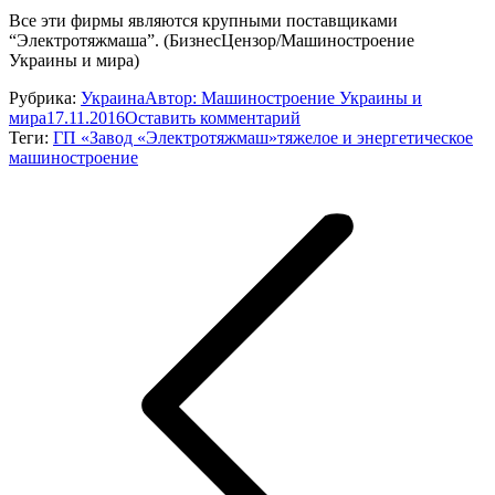
Все эти фирмы являются крупными поставщиками
“Электротяжмаша”. (БизнесЦензор/Машиностроение
Украины и мира)
Рубрика:
Украина
Автор:
Машиностроение Украины и
мира
17.11.2016
Оставить комментарий
Теги:
ГП «Завод «Электротяжмаш»
тяжелое и энергетическое
машиностроение
Навигация
по
записям