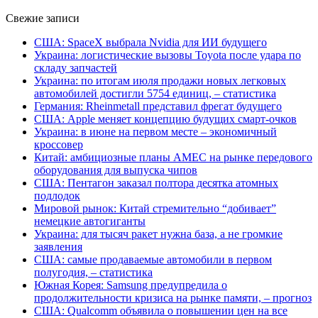
Свежие записи
США: SpaceX выбрала Nvidia для ИИ будущего
Украина: логистические вызовы Toyota после удара по
складу запчастей
Украина: по итогам июля продажи новых легковых
автомобилей достигли 5754 единиц, – статистика
Германия: Rheinmetall представил фрегат будущего
США: Apple меняет концепцию будущих смарт-очков
Украина: в июне на первом месте – экономичный
кроссовер
Китай: амбициозные планы AMEC на рынке передового
оборудования для выпуска чипов
США: Пентагон заказал полтора десятка атомных
подлодок
Мировой рынок: Китай стремительно “добивает”
немецкие автогиганты
Украина: для тысяч ракет нужна база, а не громкие
заявления
США: самые продаваемые автомобили в первом
полугодия, – статистика
Южная Корея: Samsung предупредила о
продолжительности кризиса на рынке памяти, – прогноз
США: Qualcomm объявила о повышении цен на все