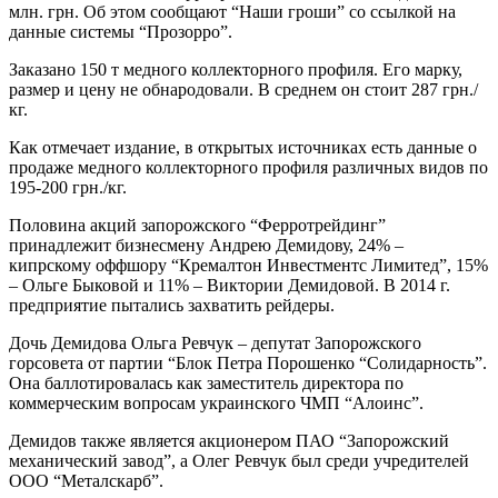
млн. грн. Об этом сообщают “Наши гроши” со ссылкой на
данные системы “Прозорро”.
Заказано 150 т медного коллекторного профиля. Его марку,
размер и цену не обнародовали. В среднем он стоит 287 грн./
кг.
Как отмечает издание, в открытых источниках есть данные о
продаже медного коллекторного профиля различных видов по
195-200 грн./кг.
Половина акций запорожского “Ферротрейдинг”
принадлежит бизнесмену Андрею Демидову, 24% –
кипрскому оффшору “Кремалтон Инвестментс Лимитед”, 15%
– Ольге Быковой и 11% – Виктории Демидовой. В 2014 г.
предприятие пытались захватить рейдеры.
Дочь Демидова Ольга Ревчук – депутат Запорожского
горсовета от партии “Блок Петра Порошенко “Солидарность”.
Она баллотировалась как заместитель директора по
коммерческим вопросам украинского ЧМП “Алоинс”.
Демидов также является акционером ПАО “Запорожский
механический завод”, а Олег Ревчук был среди учредителей
ООО “Металскарб”.