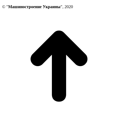
© "
Машиностроение Украины
", 2020
В