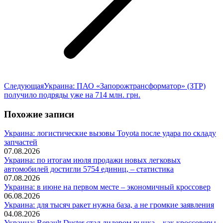
Следующая
Следующая
Украина: ПАО «Запорожтрансформатор» (ЗТР)
запись:
получило подряды уже на 714 млн. грн.
Похожие записи
Украина: логистические вызовы Toyota после удара по складу
запчастей
07.08.2026
Украина: по итогам июля продажи новых легковых
автомобилей достигли 5754 единиц, – статистика
07.08.2026
Украина: в июне на первом месте – экономичный кроссовер
06.08.2026
Украина: для тысяч ракет нужна база, а не громкие заявления
04.08.2026
Украина: Renault Duster стал лидером рынка – как кроссоверы