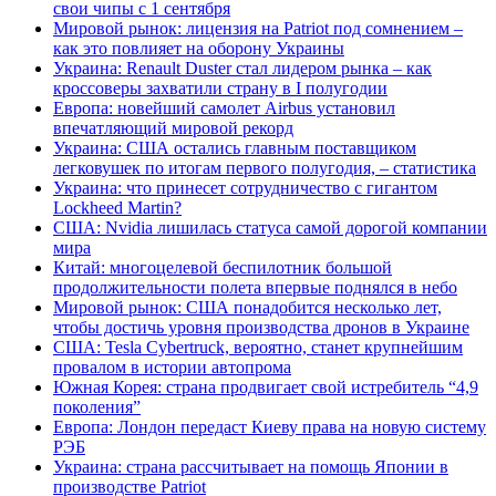
свои чипы с 1 сентября
Мировой рынок: лицензия на Patriot под сомнением –
как это повлияет на оборону Украины
Украина: Renault Duster стал лидером рынка – как
кроссоверы захватили страну в I полугодии
Европа: новейший самолет Airbus установил
впечатляющий мировой рекорд
Украина: США остались главным поставщиком
легковушек по итогам первого полугодия, – статистика
Украина: что принесет сотрудничество с гигантом
Lockheed Martin?
США: Nvidia лишилась статуса самой дорогой компании
мира
Китай: многоцелевой беспилотник большой
продолжительности полета впервые поднялся в небо
Мировой рынок: США понадобится несколько лет,
чтобы достичь уровня производства дронов в Украине
США: Tesla Cybertruck, вероятно, станет крупнейшим
провалом в истории автопрома
Южная Корея: страна продвигает свой истребитель “4,9
поколения”
Европа: Лондон передаст Киеву права на новую систему
РЭБ
Украина: страна рассчитывает на помощь Японии в
производстве Patriot