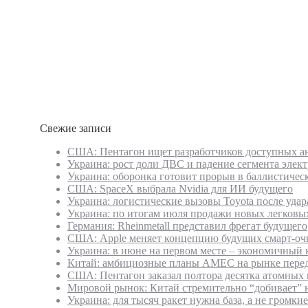
Свежие записи
США: Пентагон ищет разработчиков доступных а
Украина: рост доли ДВС и падение сегмента элект
Украина: оборонка готовит прорыв в баллистичес
США: SpaceX выбрала Nvidia для ИИ будущего
Украина: логистические вызовы Toyota после удар
Украина: по итогам июля продажи новых легковых
Германия: Rheinmetall представил фрегат будущего
США: Apple меняет концепцию будущих смарт-оч
Украина: в июне на первом месте – экономичный 
Китай: амбициозные планы AMEC на рынке перед
США: Пентагон заказал полтора десятка атомных
Мировой рынок: Китай стремительно “добивает” 
Украина: для тысяч ракет нужна база, а не громки