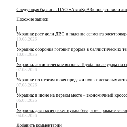
Следующая
Следующая
Украина: ПАО «АвтоКрАЗ» представило лин
запись:
Похожие записи
Украина: рост доли ДВС и падение сегмента электрокар
10.08.2026
Украина: оборонка готовит прорыв в баллистических т
10.08.2026
Украина: логистические вызовы Toyota после удара по с
07.08.2026
Украина: по итогам июля продажи новых легковых авто
07.08.2026
Украина: в июне на первом месте – экономичный кросс
06.08.2026
Украина: для тысяч ракет нужна база, а не громкие заяв
04.08.2026
Добавить комментарий