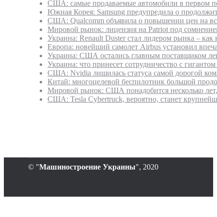
США: самые продаваемые автомобили в первом по
Южная Корея: Samsung предупредила о продолжите
США: Qualcomm объявила о повышении цен на все
Мировой рынок: лицензия на Patriot под сомнение
Украина: Renault Duster стал лидером рынка – как
Европа: новейший самолет Airbus установил впе
Украина: США остались главным поставщиком легк
Украина: что принесет сотрудничество с гигантом
США: Nvidia лишилась статуса самой дорогой ко
Китай: многоцелевой беспилотник большой продо
Мировой рынок: США понадобится несколько лет,
США: Tesla Cybertruck, вероятно, станет крупне
© "
Машиностроение Украины
", 2020
В