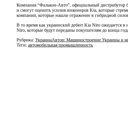
Компания “Фалькон-Авто”, официальный дистрибутор бр
и смогут оценить усилия инженеров Kia, которые стрем
компании, которые нашли отражение в гибридной силов
В то время как украинский дебют Kia Niro ожидается в
Niro, которые будут переданы покупателям до конца го
Рубрика:
Украина
Автор:
Машиностроение Украины и м
Теги:
автомобильная промышленность
Навигация
по
записям