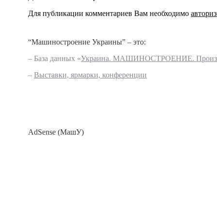
Для публикации комментариев Вам необходимо
авториз
“Машиностроение Украины” – это:
– База данных «
Украина. МАШИНОСТРОЕНИЕ. Произво
–
Выставки, ярмарки, конференции
AdSense (МашУ)