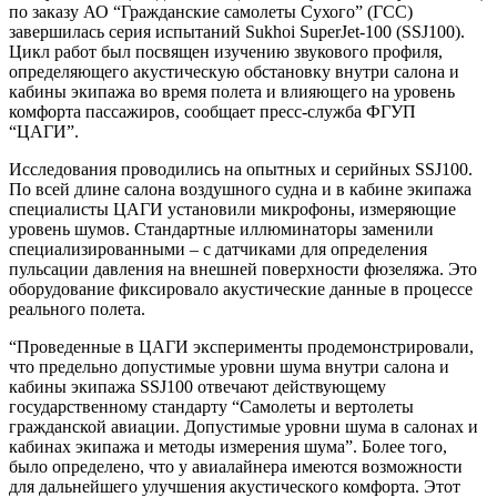
по заказу АО “Гражданские самолеты Сухого” (ГСС)
завершилась серия испытаний Sukhoi SuperJet-100 (SSJ100).
Цикл работ был посвящен изучению звукового профиля,
определяющего акустическую обстановку внутри салона и
кабины экипажа во время полета и влияющего на уровень
комфорта пассажиров, сообщает пресс-служба ФГУП
“ЦАГИ”.
Исследования проводились на опытных и серийных SSJ100.
По всей длине салона воздушного судна и в кабине экипажа
специалисты ЦАГИ установили микрофоны, измеряющие
уровень шумов. Стандартные иллюминаторы заменили
специализированными – с датчиками для определения
пульсации давления на внешней поверхности фюзеляжа. Это
оборудование фиксировало акустические данные в процессе
реального полета.
“Проведенные в ЦАГИ эксперименты продемонстрировали,
что предельно допустимые уровни шума внутри салона и
кабины экипажа SSJ100 отвечают действующему
государственному стандарту “Самолеты и вертолеты
гражданской авиации. Допустимые уровни шума в салонах и
кабинах экипажа и методы измерения шума”. Более того,
было определено, что у авиалайнера имеются возможности
для дальнейшего улучшения акустического комфорта. Этот