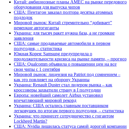
Китай: амбициозные планы AMEC на рынке передового
оборудования для выпуска чипов
США: Пентагон заказал полтора десятка атомных
подлодок
Мировой рынок: Китай стремительно “добивает”
немецкие автогиганты
Украина: для тысяч ракет нужна база, а не громкие
заявления
США: самые продаваемые автомобили в первом
полугодия, – статистика
Южная Корея: Samsung предупредила о
продолжительности кризиса на рынке памяти, – прогноз
США: Qualcomm объявила о повышении цен на все
свои чипы с 1 сентября
Мировой рынок: лицензия на Patriot под сомнением –
как это повлияет на оборону Украины
Украина: Renault Duster стал лидером рынка – как
кроссоверы захватили страну в I полугодии
Европа: новейший самолет Airbus установил
впечатляющий мировой рекорд
Украина: США остались главным поставщиком
легковушек по итогам первого полугодия, – статистика
Украина: что принесет сотрудничество с гигантом
Lockheed Martin?
США: Nvidia лишилась статуса самой дорогой компании