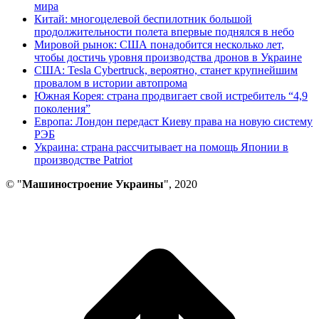
мира
Китай: многоцелевой беспилотник большой
продолжительности полета впервые поднялся в небо
Мировой рынок: США понадобится несколько лет,
чтобы достичь уровня производства дронов в Украине
США: Tesla Cybertruck, вероятно, станет крупнейшим
провалом в истории автопрома
Южная Корея: страна продвигает свой истребитель “4,9
поколения”
Европа: Лондон передаст Киеву права на новую систему
РЭБ
Украина: страна рассчитывает на помощь Японии в
производстве Patriot
© "
Машиностроение Украины
", 2020
В