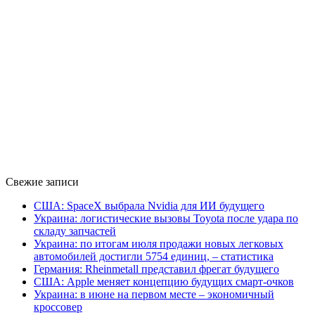
Свежие записи
США: SpaceX выбрала Nvidia для ИИ будущего
Украина: логистические вызовы Toyota после удара по
складу запчастей
Украина: по итогам июля продажи новых легковых
автомобилей достигли 5754 единиц, – статистика
Германия: Rheinmetall представил фрегат будущего
США: Apple меняет концепцию будущих смарт-очков
Украина: в июне на первом месте – экономичный
кроссовер