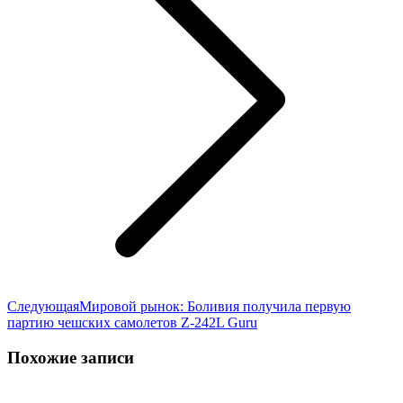
Следующая
Следующая
Мировой рынок: Боливия получила первую
запись:
партию чешских самолетов Z-242L Guru
Похожие записи