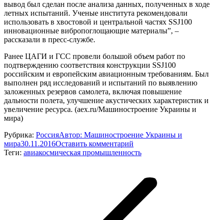
вывод был сделан после анализа данных, полученных в ходе
летных испытаний. Ученые института рекомендовали
использовать в хвостовой и центральной частях SSJ100
инновационные вибропоглощающие материалы”, –
рассказали в пресс-службе.
Ранее ЦАГИ и ГСС провели большой объем работ по
подтверждению соответствия конструкции SSJ100
российским и европейским авиационным требованиям. Был
выполнен ряд исследований и испытаний по выявлению
заложенных резервов самолета, включая повышение
дальности полета, улучшение акустических характеристик и
увеличение ресурса. (aex.ru/Машиностроение Украины и
мира)
Рубрика:
Россия
Автор:
Машиностроение Украины и
мира
30.11.2016
Оставить комментарий
Теги:
авиакосмическая промышленность
Навигация
по
записям