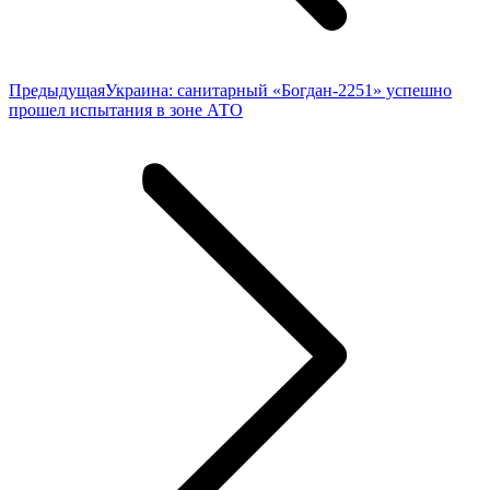
Предыдущая
Предыдущая
Украина: санитарный «Богдан-2251» успешно
запись:
прошел испытания в зоне АТО