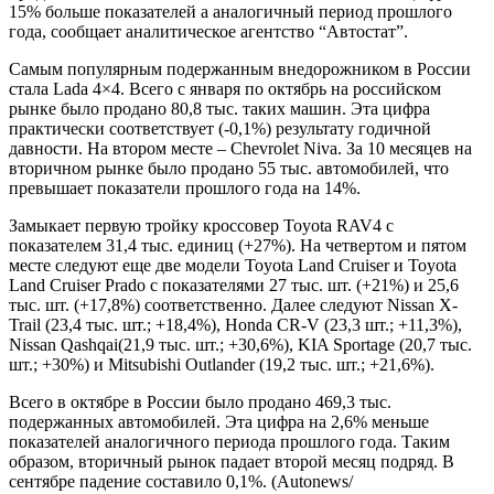
15% больше показателей а аналогичный период прошлого
года, сообщает аналитическое агентство “Автостат”.
Самым популярным подержанным внедорожником в России
стала Lada 4×4. Всего с января по октябрь на российском
рынке было продано 80,8 тыс. таких машин. Эта цифра
практически соответствует (-0,1%) результату годичной
давности. На втором месте – Chevrolet Niva. За 10 месяцев на
вторичном рынке было продано 55 тыс. автомобилей, что
превышает показатели прошлого года на 14%.
Замыкает первую тройку кроссовер Toyota RAV4 с
показателем 31,4 тыс. единиц (+27%). На четвертом и пятом
месте следуют еще две модели Toyota Land Cruiser и Toyota
Land Cruiser Prado с показателями 27 тыс. шт. (+21%) и 25,6
тыс. шт. (+17,8%) соответственно. Далее следуют Nissan X-
Trail (23,4 тыс. шт.; +18,4%), Honda CR-V (23,3 шт.; +11,3%),
Nissan Qashqai(21,9 тыс. шт.; +30,6%), KIA Sportage (20,7 тыс.
шт.; +30%) и Mitsubishi Outlander (19,2 тыс. шт.; +21,6%).
Всего в октябре в России было продано 469,3 тыс.
подержанных автомобилей. Эта цифра на 2,6% меньше
показателей аналогичного периода прошлого года. Таким
образом, вторичный рынок падает второй месяц подряд. В
сентябре падение составило 0,1%. (Autonews/