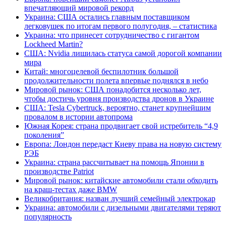
впечатляющий мировой рекорд
Украина: США остались главным поставщиком
легковушек по итогам первого полугодия, – статистика
Украина: что принесет сотрудничество с гигантом
Lockheed Martin?
США: Nvidia лишилась статуса самой дорогой компании
мира
Китай: многоцелевой беспилотник большой
продолжительности полета впервые поднялся в небо
Мировой рынок: США понадобится несколько лет,
чтобы достичь уровня производства дронов в Украине
США: Tesla Cybertruck, вероятно, станет крупнейшим
провалом в истории автопрома
Южная Корея: страна продвигает свой истребитель “4,9
поколения”
Европа: Лондон передаст Киеву права на новую систему
РЭБ
Украина: страна рассчитывает на помощь Японии в
производстве Patriot
Мировой рынок: китайские автомобили стали обходить
на краш-тестах даже BMW
Великобритания: назван лучший семейный электрокар
Украина: автомобили с дизельными двигателями теряют
популярность