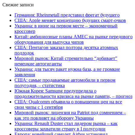
Свежие записи
Германия: Rheinmetall представил фрегат будущего
США: Apple меняет концепцию будущих смарт-очков
Украина: в июне на первом месте – экономичный
кроссовер
Китай: амбициозные планы AMEC на рынке передового
оборудования для выпуска чипов
США: Пентагон заказал полтора десятка атомных
подлодок
Мировой рынок: Китай стремительно “добивает”
немецкие автогиганты
Украина: для тысяч ракет нужна база, а не громкие
заявления
США: самые продаваемые автомобили в первом
полугодия, – статистика
Южная Корея: Samsung предупредила о
продолжительности кризиса на рынке памяти, – прогноз
США: Qualcomm объявила о повышении цен на все
свои чипы с 1 сентября
Мировой рынок: лицензия на Patriot под сомнением –
как это повлияет на оборону Украины
Украина: Renault Duster стал лидером рынка – как
кроссоверы захватили страну в I полугодии
Европа: новейший самолет Airbus установил