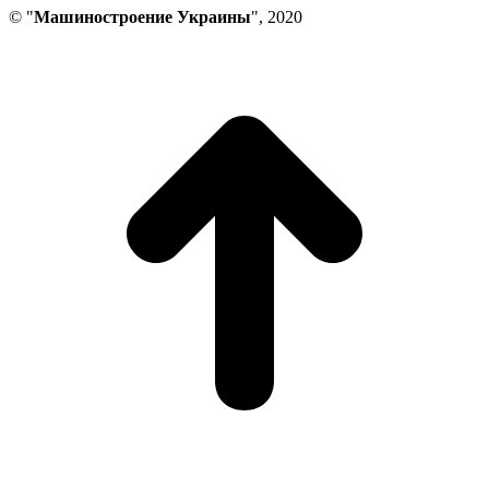
© "
Машиностроение Украины
", 2020
В