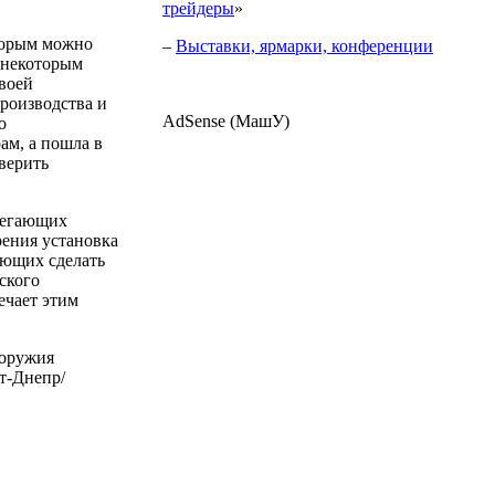
трейдеры
»
оторым можно
–
Выставки, ярмарки, конференции
 некоторым
своей
роизводства и
AdSense (МашУ)
о
ам, а пошла в
оверить
регающих
рения установка
яющих сделать
ского
ечает этим
 оружия
ст-Днепр/