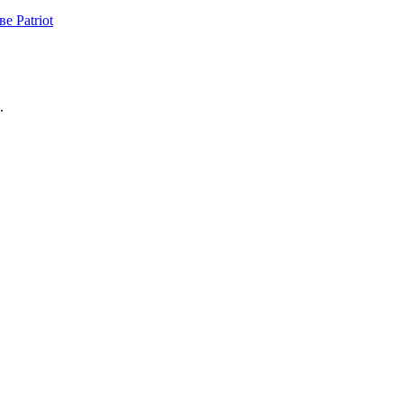
е Patriot
.