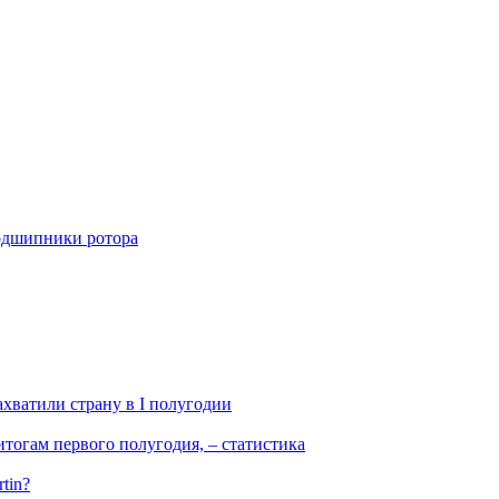
подшипники ротора
ахватили страну в I полугодии
тогам первого полугодия, – статистика
tin?