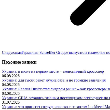
Следующая
Следующая
Германия: Schaeffler Gruppe выпустила надежные 
запись:
Похожие записи
Украина: в июне на первом месте – экономичный кроссовер
06.08.2026
Украина: для тысяч ракет нужна база, а не громкие заявления
04.08.2026
Украина: Renault Duster стал лидером рынка – как кроссоверы з
03.08.2026
Украина: США остались главным поставщиком легковушек по и
31.07.2026
Украина: что принесет сотрудничество с гигантом Lockheed Mar