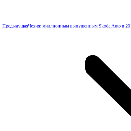
Предыдущая
Предыдущая
Чехия: миллионным выпущенным Skoda Auto в 201
запись: