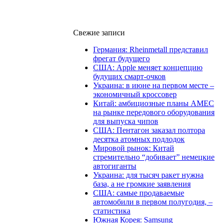
Свежие записи
Германия: Rheinmetall представил
фрегат будущего
США: Apple меняет концепцию
будущих смарт-очков
Украина: в июне на первом месте –
экономичный кроссовер
Китай: амбициозные планы AMEC
на рынке передового оборудования
для выпуска чипов
США: Пентагон заказал полтора
десятка атомных подлодок
Мировой рынок: Китай
стремительно “добивает” немецкие
автогиганты
Украина: для тысяч ракет нужна
база, а не громкие заявления
США: самые продаваемые
автомобили в первом полугодия, –
статистика
Южная Корея: Samsung