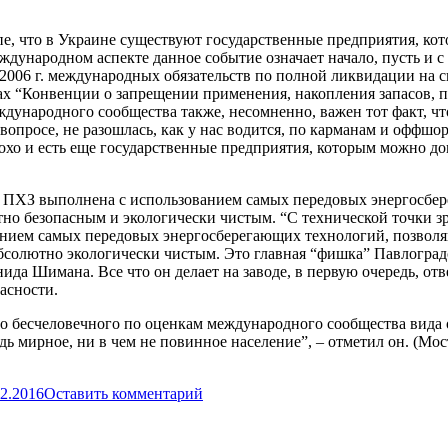
пе, что в Украине существуют государственные предприятия, к
ународном аспекте данное событие означает начало, пусть и с
 2006 г. международных обязательств по полной ликвидации на 
х “Конвенции о запрещении применения, накопления запасов, п
дународного сообщества также, несомненно, важен тот факт, чт
опросе, не разошлась, как у нас водится, по карманам и оффшор
плохо и есть еще государственные предприятия, которым можно д
а ПХЗ выполнена с использованием самых передовых энергосбе
но безопасным и экологически чистым. “С технической точки з
анием самых передовых энергосберегающих технологий, позвол
абсолютно экологически чистым. Это главная “фишка” Павлоград
ида Шимана. Все что он делает на заводе, в первую очередь, отв
асности.
ого бесчеловечного по оценкам международного сообщества вида
дь мирное, ни в чем не повинное население”, – отметил он. (Мо
12.2016
Оставить комментарий