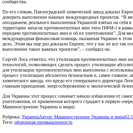
сообщества.
По его словам, Павлоградский химический завод доказал Евро
доверить выполнение важных международных проектов. “В межд
опозданием, реального выполнения Украиной взятых на себя в
территории запасов противопехотных мин типа ПФМ-1 в рамка
передачи противопехотных мин и об их уничтожении”. Для меж
международная финансовая помощь, оказанная Украине в этом в
дело. Этим мы еще раз доказали Европе, что у нас не все так 
выполнение таких важных проектов”, – сообщил он.
Сергей Лось отметил, что утилизация противопехотных мин н
технологий, позволяющих сделать процесс утилизации абсолют
для утилизации противопехотных мин выполнена с использов
процесс утилизации абсолютно безопасным и, самое главное, 
химического завода, это кредо его генерального директора Леон
главным принципам: энергосбережению и экологической безоп
Для Украины этот процесс означает начало избавления от сам
уничтожения, от применения которого страдает в первую очере
Машиностроение Украины и мира)
Рубрика:
Украина
Автор:
Машиностроение Украины и мира
02.
Теги:
оборонная промышленность
Навигация