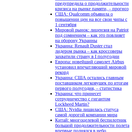
предупредила о продолжительности
кризиса на рынке памяти, – прогноз
США: Qualcomm объявила о
повышении цен на все свои чипы с
1 сентября
Мировой рынок: лицензия на Patriot
под сомнением – как это повлияет
на оборону Украины
Украина: Renault Duster стал
лидером рынка – как кроссоверы
захватили страну в I полугодии
Европа: новейший самолет Airbus
установил впечатляющий мировой
рекорд
Украина: США остались главным
поставщиком легковушек по итогам
первого полугодия, – статистика
Украина: что принесет
сотрудничество с гигантом
Lockheed Martin?
США: Nvidia лишилась статуса
самой дорогой компании мира
Китай: многоцелевой беспилотник
большой продолжительности полета
впервые поднялся в небо