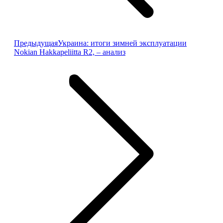
Предыдущая
Предыдущая
Украина: итоги зимней эксплуатации
запись:
Nokian Hakkapeliitta R2, – анализ