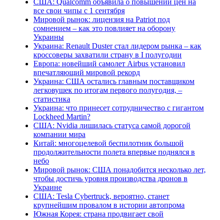
США: Qualcomm объявила о повышении цен на
все свои чипы с 1 сентября
Мировой рынок: лицензия на Patriot под
сомнением – как это повлияет на оборону
Украины
Украина: Renault Duster стал лидером рынка – как
кроссоверы захватили страну в I полугодии
Европа: новейший самолет Airbus установил
впечатляющий мировой рекорд
Украина: США остались главным поставщиком
легковушек по итогам первого полугодия, –
статистика
Украина: что принесет сотрудничество с гигантом
Lockheed Martin?
США: Nvidia лишилась статуса самой дорогой
компании мира
Китай: многоцелевой беспилотник большой
продолжительности полета впервые поднялся в
небо
Мировой рынок: США понадобится несколько лет,
чтобы достичь уровня производства дронов в
Украине
США: Tesla Cybertruck, вероятно, станет
крупнейшим провалом в истории автопрома
Южная Корея: страна продвигает свой