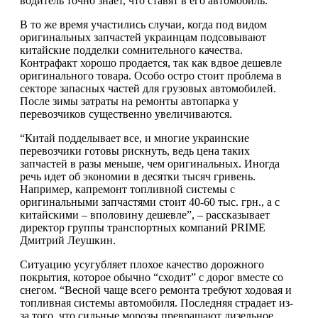
водитель точно знает, что ставят в его автомобиль.
В то же время участились случаи, когда под видом
оригинальных запчастей украинцам подсовывают
китайские подделки сомнительного качества.
Контрафакт хорошо продается, так как вдвое дешевле
оригинального товара. Особо остро стоит проблема в
секторе запасных частей для грузовых автомобилей.
После зимы затраты на ремонты автопарка у
перевозчиков существенно увеличиваются.
“Китай подделывает все, и многие украинские
перевозчики готовы рискнуть, ведь цена таких
запчастей в разы меньше, чем оригинальных. Иногда
речь идет об экономии в десятки тысяч гривень.
Например, капремонт топливной системы с
оригинальными запчастями стоит 40-60 тыс. грн., а с
китайскими – вполовину дешевле”, – рассказывает
директор группы транспортных компаний PRIME
Дмитрий Леушкин.
Ситуацию усугубляет плохое качество дорожного
покрытия, которое обычно “сходит” с дорог вместе со
снегом. “Весной чаще всего ремонта требуют ходовая и
топливная системы автомобиля. Последняя страдает из-
за того, что сильные морозы превращают дизельное