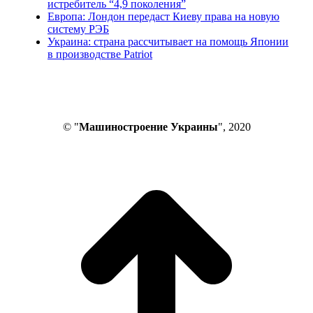
истребитель “4,9 поколения”
Европа: Лондон передаст Киеву права на новую
систему РЭБ
Украина: страна рассчитывает на помощь Японии
в производстве Patriot
© "
Машиностроение Украины
", 2020
В