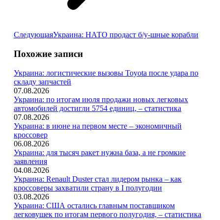
Следующая
Следующая
Украина: НАТО продаст б/у-шные корабли
запись:
Похожие записи
Украина: логистические вызовы Toyota после удара по
складу запчастей
07.08.2026
Украина: по итогам июля продажи новых легковых
автомобилей достигли 5754 единиц, – статистика
07.08.2026
Украина: в июне на первом месте – экономичный
кроссовер
06.08.2026
Украина: для тысяч ракет нужна база, а не громкие
заявления
04.08.2026
Украина: Renault Duster стал лидером рынка – как
кроссоверы захватили страну в I полугодии
03.08.2026
Украина: США остались главным поставщиком
легковушек по итогам первого полугодия, – статистика