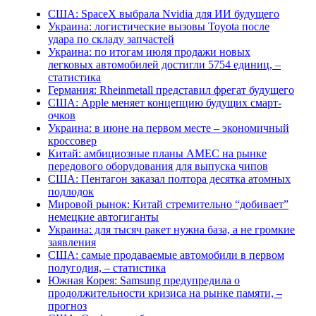
США: SpaceX выбрала Nvidia для ИИ будущего
Украина: логистические вызовы Toyota после
удара по складу запчастей
Украина: по итогам июля продажи новых
легковых автомобилей достигли 5754 единиц, –
статистика
Германия: Rheinmetall представил фрегат будущего
США: Apple меняет концепцию будущих смарт-
очков
Украина: в июне на первом месте – экономичный
кроссовер
Китай: амбициозные планы AMEC на рынке
передового оборудования для выпуска чипов
США: Пентагон заказал полтора десятка атомных
подлодок
Мировой рынок: Китай стремительно “добивает”
немецкие автогиганты
Украина: для тысяч ракет нужна база, а не громкие
заявления
США: самые продаваемые автомобили в первом
полугодия, – статистика
Южная Корея: Samsung предупредила о
продолжительности кризиса на рынке памяти, –
прогноз