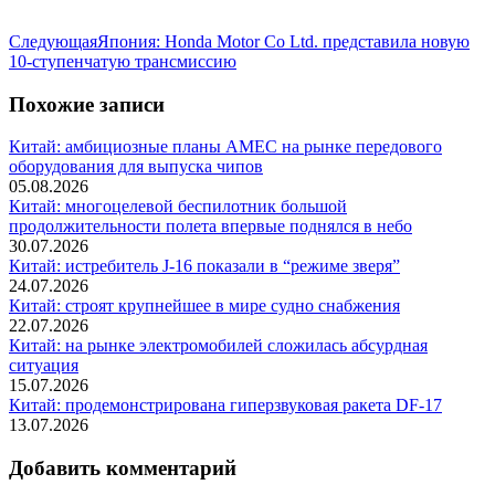
Следующая
Следующая
Япония: Honda Motor Co Ltd. представила новую
запись:
10-ступенчатую трансмиссию
Похожие записи
Китай: амбициозные планы AMEC на рынке передового
оборудования для выпуска чипов
05.08.2026
Китай: многоцелевой беспилотник большой
продолжительности полета впервые поднялся в небо
30.07.2026
Китай: истребитель J-16 показали в “режиме зверя”
24.07.2026
Китай: строят крупнейшее в мире судно снабжения
22.07.2026
Китай: на рынке электромобилей сложилась абсурдная
ситуация
15.07.2026
Китай: продемонстрирована гиперзвуковая ракета DF-17
13.07.2026
Добавить комментарий