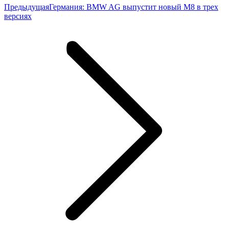
Предыдущая
Предыдущая
Германия: BMW AG выпустит новый M8 в трех
запись:
версиях