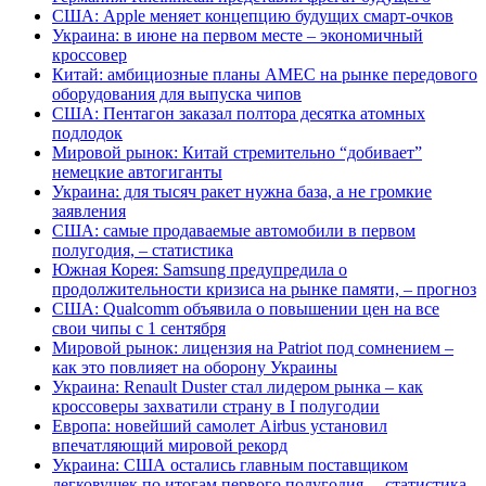
США: Apple меняет концепцию будущих смарт-очков
Украина: в июне на первом месте – экономичный
кроссовер
Китай: амбициозные планы AMEC на рынке передового
оборудования для выпуска чипов
США: Пентагон заказал полтора десятка атомных
подлодок
Мировой рынок: Китай стремительно “добивает”
немецкие автогиганты
Украина: для тысяч ракет нужна база, а не громкие
заявления
США: самые продаваемые автомобили в первом
полугодия, – статистика
Южная Корея: Samsung предупредила о
продолжительности кризиса на рынке памяти, – прогноз
США: Qualcomm объявила о повышении цен на все
свои чипы с 1 сентября
Мировой рынок: лицензия на Patriot под сомнением –
как это повлияет на оборону Украины
Украина: Renault Duster стал лидером рынка – как
кроссоверы захватили страну в I полугодии
Европа: новейший самолет Airbus установил
впечатляющий мировой рекорд
Украина: США остались главным поставщиком
легковушек по итогам первого полугодия, – статистика