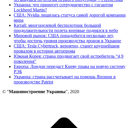
Украина: что принесет сотрудничество с гигантом
Lockheed Martin?
США: Nvidia лишилась статуса самой дорогой компании
мира
Китай: многоцелевой беспилотник большой
продолжительности полета впервые поднялся в небо
Мировой рынок: США понадобится несколько лет,
чтобы достичь уровня производства дронов в Украине
США: Tesla Cybertruck, вероятно, станет крупнейшим
провалом в истории автопрома
Южная Корея: страна продвигает свой истребитель “4,9
поколения”
Европа: Лондон передаст Киеву права на новую систему
РЭБ
Украина: страна рассчитывает на помощь Японии в
производстве Patriot
© "
Машиностроение Украины
", 2020
В