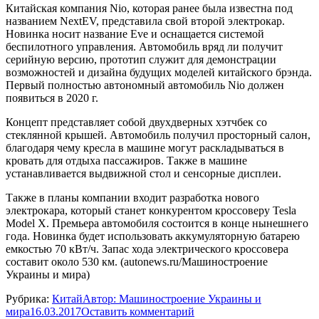
Китайская компания Nio, которая ранее была известна под
названием NextEV, представила свой второй электрокар.
Новинка носит название Eve и оснащается системой
беспилотного управления. Автомобиль вряд ли получит
серийную версию, прототип служит для демонстрации
возможностей и дизайна будущих моделей китайского брэнда.
Первый полностью автономный автомобиль Nio должен
появиться в 2020 г.
Концепт представляет собой двухдверных хэтчбек со
стеклянной крышей. Автомобиль получил просторный салон,
благодаря чему кресла в машине могут раскладываться в
кровать для отдыха пассажиров. Также в машине
устанавливается выдвижной стол и сенсорные дисплеи.
Также в планы компании входит разработка нового
электрокара, который станет конкурентом кроссоверу Tesla
Model X. Премьера автомобиля состоится в конце нынешнего
года. Новинка будет использовать аккумуляторную батарею
емкостью 70 кВт/ч. Запас хода электрического кроссовера
составит около 530 км. (autonews.ru/Машиностроение
Украины и мира)
Рубрика:
Китай
Автор:
Машиностроение Украины и
мира
16.03.2017
Оставить комментарий