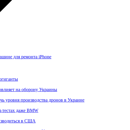
машине для ремонта iPhone
тогиганты
повлияет на оборону Украины
чь уровня производства дронов в Украине
аш-тестах даже BMW
изводиться в США