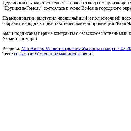
Церемония начала строительства нового завода по производст
“Цзуншень-Гомель” состоялась в уезде Вэйсянь городского окр
На мероприятии выступил чрезвычайный и полномочный посол Б
собрания народных представителей данной провинции Фань Чж
Были подписаны первые контракты с сельскохозяйственными 
Украины и мира)
Рубрика:
Мир
Автор:
Машиностроение Украины и мира
17.03.2
Теги:
сельскохозяйственное машиностроение
Навигация
по
записям