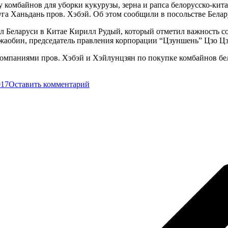
ву комбайнов для уборки кукурузы, зерна и рапса белорусско-к
уга Ханьдань пров. Хэбэй. Об этом сообщили в посольстве Белар
еларуси в Китае Кирилл Рудый, который отметил важность созд
аобин, председатель правления корпорации “Цзуншень” Цзо Цзу
компаниями пров. Хэбэй и Хэйлунцзян по покупке комбайнов б
017
Оставить комментарий