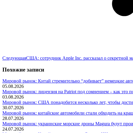
Следующая
Следующая
США: сотрудник Apple Inc. рассказал о секретной 
запись:
Похожие записи
Мировой рынок: Китай стремительно “добивает” немецкие ав
05.08.2026
Мировой рынок: лицензия на Patriot под сомнением – как это 
03.08.2026
Мировой рынок: США понадобится несколько лет, чтобы дости
30.07.2026
Мировой рынок: китайские автомобили стали обходить на кр
28.07.2026
Мировой рынок: украинские морские дроны Magura будут про
24.07.2026