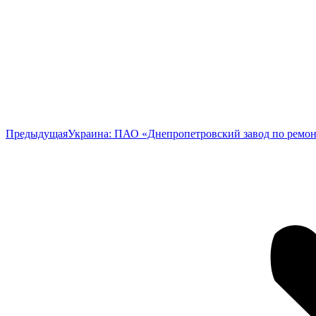
Предыдущая
Предыдущая
Украина: ПАО «Днепропетровский завод по ремонт
запись: