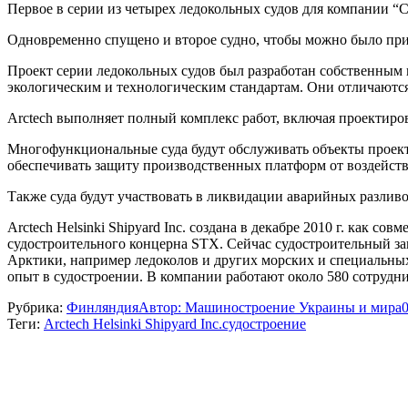
Первое в серии из четырех ледокольных судов для компании “С
Одновременно спущено и второе судно, чтобы можно было прист
Проект серии ледокольных судов был разработан собственным 
экологическим и технологическим стандартам. Они отличаютс
Arctech выполняет полный комплекс работ, включая проектиро
Многофункциональные суда будут обслуживать объекты проекта
обеспечивать защиту производственных платформ от воздействи
Также суда будут участвовать в ликвидации аварийных разливо
Arctech Helsinki Shipyard Inc. создана в декабре 2010 г. как
судостроительного концерна STX. Сейчас судостроительный за
Арктики, например ледоколов и других морских и специальных
опыт в судостроении. В компании работают около 580 сотрудн
Рубрика:
Финляндия
Автор:
Машиностроение Украины и мира
Теги:
Arctech Helsinki Shipyard Inc.
судостроение
Навигация
по
записям