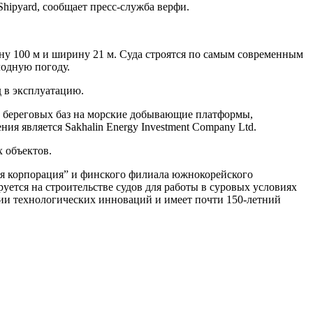
hipyard, сообщает пресс-служба верфи.
ину 100 м и ширину 21 м. Суда строятся по самым современным
одную погоду.
д в эксплуатацию.
 с береговых баз на морские добывающие платформы,
я является Sakhalin Energy Investment Company Ltd.
 объектов.
ьная корпорация” и финского филиала южнокорейского
ется на строительстве судов для работы в суровых условиях
нии технологических инноваций и имеет почти 150-летний