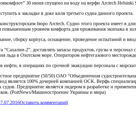
овкомфлот” 30 июня спущено на воду на верфи Arctech Helsinki S
упить к закладке в доке киля третьего судна данного проекта.
конструкторским бюро Arctech. Судно этого проекта имеет в дл
я повышенным уровнем комфорта для проживания экипажа в хол
вание, сборку корпуса, оснащение, проведение испытаний и вво
 “Сахалин-2”, доставлять запасы продуктов, грузы и персонал
я льда в Охотском море. Оператором нефтегазового месторождени
в нефти, в операциях по срочной эвакуации персонала с морских
 совместное предприятие (50/50) ОАО “Объединенная судостроител
вод является 100% дочерней компанией ОСК. Верфь специализиру
 судов. Предприятие является лидером в разработке и примене
иков. (PortNews/Машиностроение Украины и мира)
07.07.2016
Оставить комментарий