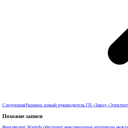
Следующая
Следующая
Украина: новый руководитель ГП «Завод «Электро
запись:
Похожие записи
Финляндия: Wаrtsilа обеспечит максимальные интервалы межд