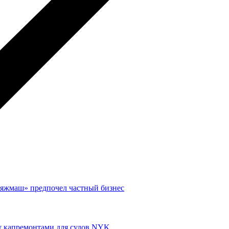
тяжмаш» предпочел частный бизнес
у капремонтами для судов NYK