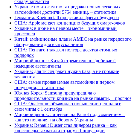
складу запчастей
Украина: по итогам июля продажи новых легковых
автомобилей достигли 5754 единиц, – статистика
Германия: Rheinmetall представил фрегат будущего
США: Apple меняет концепцию будущих смарт-очков
Украина: в июне на первом месте – экономичный
кроссовер
Китай: амбициозные планы AMEC на рынке передового
оборудования для выпуска чипов
США: Пентагон заказал полтора десятка атомных
подлодок
Мировой рынок: Китай стремительно “добивает”
немецкие автогиганты
Украина: для тысяч ракет нужна база, а не громкие
заявления
США: самые продаваемые автомобили в первом
полугодия, – статистика
Южная Корея: Samsung предупредила о
продолжительности кризиса на рынке памяти, – прогноз
США: Qualcomm объявила о повышении цен на все
свои чипы с 1 сентября
Мировой рынок: лицензия на Patriot под сомнением –
как это повлияет на оборону Украины
Украина: Renault Duster стал лидером рынка – как
кроссоверы захватили страну в I полугодии