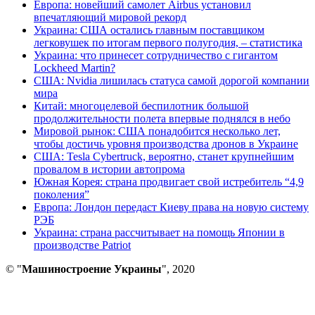
Европа: новейший самолет Airbus установил
впечатляющий мировой рекорд
Украина: США остались главным поставщиком
легковушек по итогам первого полугодия, – статистика
Украина: что принесет сотрудничество с гигантом
Lockheed Martin?
США: Nvidia лишилась статуса самой дорогой компании
мира
Китай: многоцелевой беспилотник большой
продолжительности полета впервые поднялся в небо
Мировой рынок: США понадобится несколько лет,
чтобы достичь уровня производства дронов в Украине
США: Tesla Cybertruck, вероятно, станет крупнейшим
провалом в истории автопрома
Южная Корея: страна продвигает свой истребитель “4,9
поколения”
Европа: Лондон передаст Киеву права на новую систему
РЭБ
Украина: страна рассчитывает на помощь Японии в
производстве Patriot
© "
Машиностроение Украины
", 2020
В