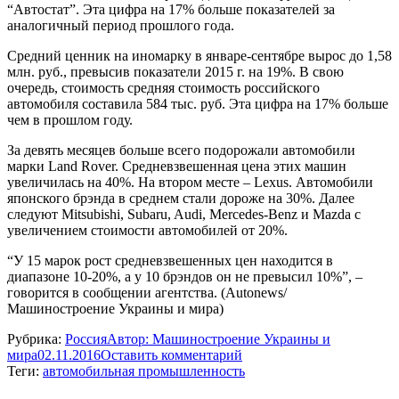
“Автостат”. Эта цифра на 17% больше показателей за
аналогичный период прошлого года.
Средний ценник на иномарку в январе-сентябре вырос до 1,58
млн. руб., превысив показатели 2015 г. на 19%. В свою
очередь, стоимость средняя стоимость российского
автомобиля составила 584 тыс. руб. Эта цифра на 17% больше
чем в прошлом году.
За девять месяцев больше всего подорожали автомобили
марки Land Rover. Средневзвешенная цена этих машин
увеличилась на 40%. На втором месте – Lexus. Автомобили
японского брэнда в среднем стали дороже на 30%. Далее
следуют Mitsubishi, Subaru, Audi, Mercedes-Benz и Mazda с
увеличением стоимости автомобилей от 20%.
“У 15 марок рост средневзвешенных цен находится в
диапазоне 10-20%, а у 10 брэндов он не превысил 10%”, –
говорится в сообщении агентства. (Autonews/
Машиностроение Украины и мира)
Рубрика:
Россия
Автор:
Машиностроение Украины и
мира
02.11.2016
Оставить комментарий
Теги:
автомобильная промышленность
Навигация