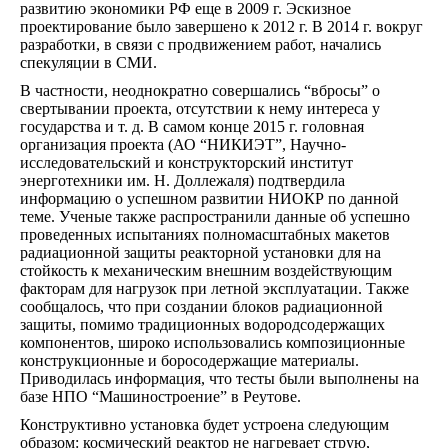
развитию экономики РФ еще в 2009 г. Эскизное
проектирование было завершено к 2012 г. В 2014 г. вокруг
разработки, в связи с продвижением работ, начались
спекуляции в СМИ.
В частности, неоднократно совершались “вбросы” о
свертывании проекта, отсутствии к нему интереса у
государства и т. д. В самом конце 2015 г. головная
организация проекта (АО “НИКИЭТ”, Научно-
исследовательский и конструкторский институт
энерготехники им. Н. Доллежаля) подтвердила
информацию о успешном развитии НИОКР по данной
теме. Ученые также распространили данные об успешно
проведенных испытаниях полномасштабных макетов
радиационной защиты реакторной установки для на
стойкость к механическим внешним воздействующим
факторам для нагрузок при летной эксплуатации. Также
сообщалось, что при создании блоков радиационной
защиты, помимо традиционных водородсодержащих
компонентов, широко использовались композиционные
конструкционные и боросодержащие материалы.
Приводилась информация, что тесты были выполнены на
базе НПО “Машиностроение” в Реутове.
Конструктивно установка будет устроена следующим
образом: космический реактор не нагревает струю,