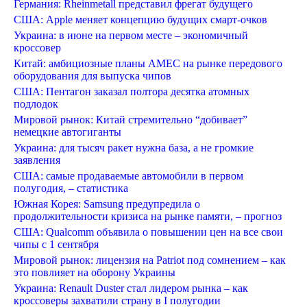
Германия: Rheinmetall представил фрегат будущего
США: Apple меняет концепцию будущих смарт-очков
Украина: в июне на первом месте – экономичный
кроссовер
Китай: амбициозные планы AMEC на рынке передового
оборудования для выпуска чипов
США: Пентагон заказал полтора десятка атомных
подлодок
Мировой рынок: Китай стремительно “добивает”
немецкие автогиганты
Украина: для тысяч ракет нужна база, а не громкие
заявления
США: самые продаваемые автомобили в первом
полугодия, – статистика
Южная Корея: Samsung предупредила о
продолжительности кризиса на рынке памяти, – прогноз
США: Qualcomm объявила о повышении цен на все свои
чипы с 1 сентября
Мировой рынок: лицензия на Patriot под сомнением – как
это повлияет на оборону Украины
Украина: Renault Duster стал лидером рынка – как
кроссоверы захватили страну в I полугодии