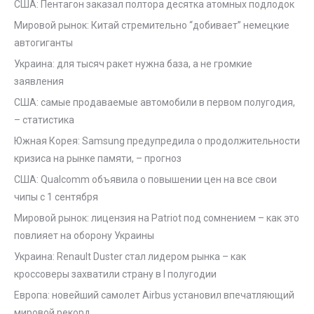
США: Пентагон заказал полтора десятка атомных подлодок
Мировой рынок: Китай стремительно “добивает” немецкие
автогиганты
Украина: для тысяч ракет нужна база, а не громкие
заявления
США: самые продаваемые автомобили в первом полугодия,
– статистика
Южная Корея: Samsung предупредила о продолжительности
кризиса на рынке памяти, – прогноз
США: Qualcomm объявила о повышении цен на все свои
чипы с 1 сентября
Мировой рынок: лицензия на Patriot под сомнением – как это
повлияет на оборону Украины
Украина: Renault Duster стал лидером рынка – как
кроссоверы захватили страну в I полугодии
Европа: новейший самолет Airbus установил впечатляющий
мировой рекорд