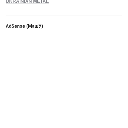
UKRAINIAN METAL
AdSense (МашУ)