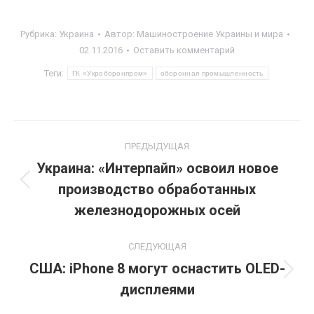
Рубрика:
Украина
Автор:
Машиностроение Украины и мира
02.11.2016
Оставить комментарий
Теги:
ГК «Укроборонпром»
оборонная промышленность
Навигация
ПРЕДЫДУЩАЯ
по
Украина: «Интерпайп» освоил новое
производство обработанных
Предыдущая
записям
запись:
железнодорожных осей
СЛЕДУЮЩАЯ
США: iPhone 8 могут оснастить OLED-
Следующая
дисплеями
запись: