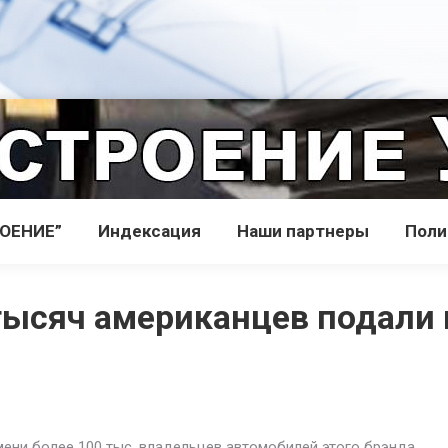
РОЕНИЕ”
Индекcация
Наши партнеры
Поли
тысяч американцев подали и
мени более 100 тыс. владельцев автомобилей этого брэнда.