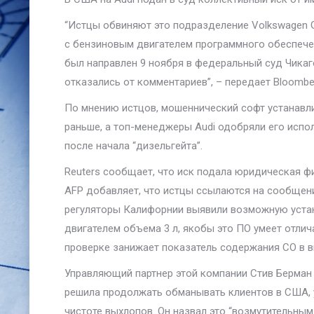
“Истцы обвиняют это подразделение Volkswagen G
с бензиновым двигателем программного обеспечен
был направлен 9 ноября в федеральный суд Чика
отказались от комментариев”, – передает Bloombe
По мнению истцов, мошеннический софт устанавлива
раньше, а топ-менеджеры Audi одобряли его испол
после начала “дизельгейта”.
Reuters сообщает, что иск подала юридическая ф
AFP добавляет, что истцы ссылаются на сообщени
регуляторы Калифорнии выявили возможную устан
двигателем объема 3 л, якобы это ПО умеет отли
проверке занижает показатель содержания СО в в
Управляющий партнер этой компании Стив Берман з
решила продолжать обманывать клиентов в США, 
чистоте выхлопов. Он назвал это “возмутительн