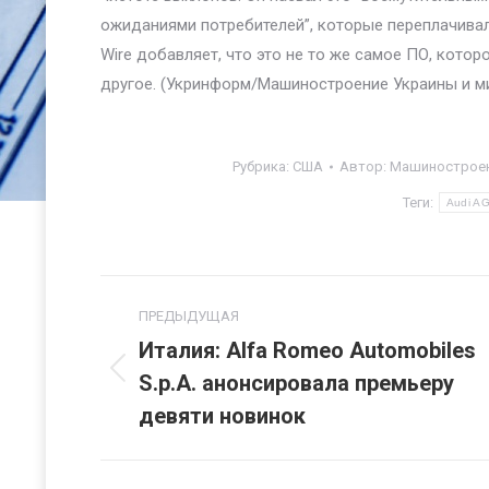
ожиданиями потребителей”, которые переплачивали
Wire добавляет, что это не то же самое ПО, кото
другое. (Укринформ/Машиностроение Украины и м
Рубрика:
США
Автор:
Машиностроен
Теги:
Audi A
Навигация
ПРЕДЫДУЩАЯ
по
Италия: Alfa Romeo Automobiles
S.p.A. анонсировала премьеру
Предыдущая
записям
запись:
девяти новинок