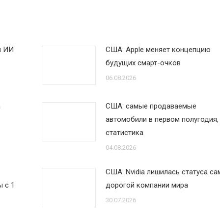
я ИИ
США: Apple меняет концепцию
будущих смарт-очков
06.08.2026
а
США: самые продаваемые
автомобили в первом полугодия,
статистика
04.08.2026
США: Nvidia лишилась статуса са
 с 1
дорогой компании мира
30.07.2026