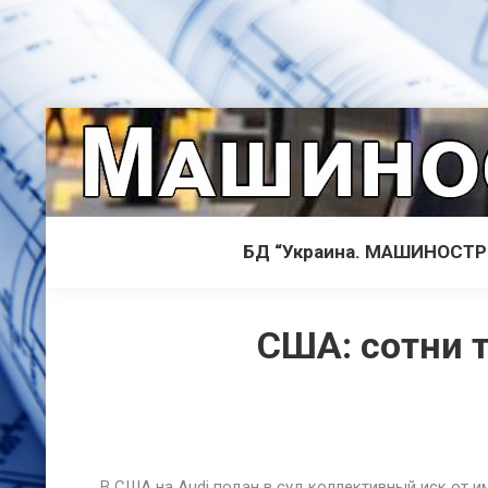
БД “Украина. МАШИНОСТ
США: сотни 
В США на Audi подан в суд коллективный иск от и