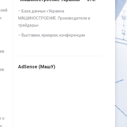
елей
– База данных «
Украина.
к
МАШИНОСТРОЕНИЕ. Производители и
трейдеры
»
–
Выставки, ярмарки, конференции
цев
AdSense (МашУ)
ев.
и о
и