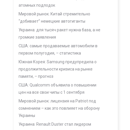
атомных подлодок
Мировой рынок: Китай стремительно
“добивает” немецкие автогиганты
Украина: для тысяч ракет нужна база, а не
громкие заявления
США: самые продаваемые автомобили в
первом полугодия, – статистика
Южная Корея: Samsung предупредила о
продолжительности кризиса на рынке
памяти, – прогноз
США: Qualcomm объявила о повышении
цен на все свои чипы с 1 сентября
Мировой рынок: лицензия на Patriot под
сомнением – как это повлияет на оборону
Украины
Украина: Renault Duster стал лидером