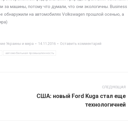
 за машины, потому что думали, что они экологичны. Business
рое обнаружили на автомобилях Volkswagen прошлой осенью, а
ира)
ие Украины и мира
14.11.2016
Оставить комментарий
G
автомобильная промышленность
СЛЕДУЮЩАЯ
США: новый Ford Kuga стал еще
Следующая
технологичней
запись: