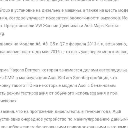
roup в установке на дизельные машины, а также на шесть мод
ия, которое улучшает показатели экологичности выхлопов. Ис
го. Представители VW Жаннин Джиниван и Audi Марк Клотье
rg.
лся на модели A6, A8, Q5 и Q7 с февраля 2013 г. и, возможно,
ьзование вплоть до мая 2016 г., то есть уже через много меся
ирма Hagens Berman, которая занимается делами автовладельц
я СМИ о манипуляциях Audi. Bild am Sonntag сообщил, что
овку такого ПО на некоторые модели Audi с бензиновым
чать режим тестирования от обычного использования и при
ыхлопах.
аявил, что на протяжении дизельгейта, в течение года, Audi
установив очередное устройство по манипулированию данным
ым пренебрежением федеральными природоохранными законами 