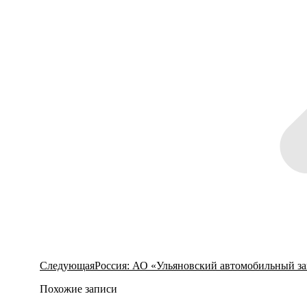
Следующая
Следующая
Россия: АО «Ульяновский автомобильный зав
запись:
Похожие записи