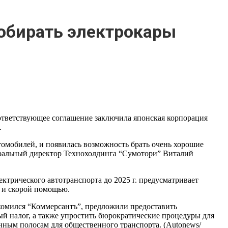
обирать электрокары
ответствующее соглашение заключила японская корпорация
.
томобилей, и появилась возможность брать очень хорошие
неральный директор Технохолдинга “Сумотори” Виталий
ктрического автотранспорта до 2025 г. предусматривает
и и скорой помощью.
акомился “Коммерсантъ”, предложили предоставить
ый налог, а также упростить бюрократические процедуры для
енным полосам для общественного транспорта. (Autonews/