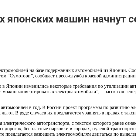
х японских машин начнут с
ектромобилей на базе подержанных автомобилей из Японии. Со
нгом “Сумотори”, сообщает пресс-служба краевой администрации
то в Японии изменились некоторые требования по утилизации ав
е можно конвертировать в электроавтомобили”, – рассказал ге
 автомобилей в год. В России проект программы по развитию эле
ьгот. В ряде случаев их предлагается уравнять в правах с такс
 электрического автотранспорта, с текстом которого ранее озн
 дорогах, бесплатные парковки в городах, нулевой транспортн
нте предлагается разрешить электромобилям двигаться по выдел