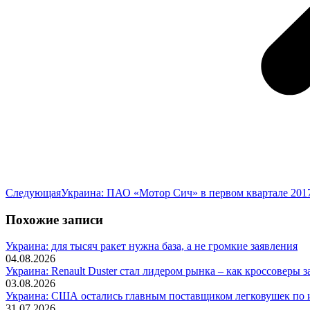
Следующая
Следующая
Украина: ПАО «Мотор Сич» в первом квартале 201
запись:
Похожие записи
Украина: для тысяч ракет нужна база, а не громкие заявления
04.08.2026
Украина: Renault Duster стал лидером рынка – как кроссоверы з
03.08.2026
Украина: США остались главным поставщиком легковушек по и
31.07.2026