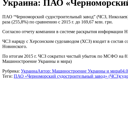
Украина: ПАО «Черноморский 
ПАО “Черноморский судостроительный завод” (ЧСЗ, Николаев)
раза (255,8%) по сравнению с 2015 г. до 169,67 млн. грн.
Согласно отчету компании в системе раскрытия информации НКЦ
ЧСЗ наряду с Херсонским судозаводом (ХСЗ) входит в состав с
Новинского.
По итогам 2015 г. ЧСЗ сократил чистый убыток по МСФО на 81,9
Машиностроение Украины и мира)
Рубрика:
Украина
Автор:
Машиностроение Украины и мира
04.
Теги:
ПАО «Черноморский судостроительный завод» (ЧСЗ)
суд
Навигация
по
записям