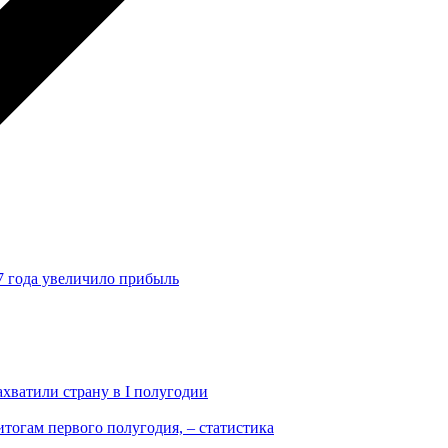
7 года увеличило прибыль
ахватили страну в I полугодии
тогам первого полугодия, – статистика