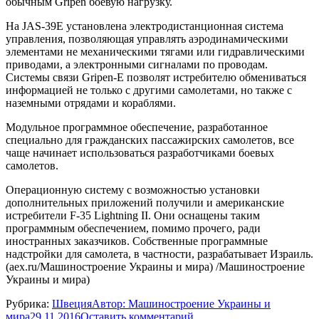
обычным Gripen боевую нагрузку.
На JAS-39E установлена электродистанционная система
управления, позволяющая управлять аэродинамическими
элементами не механическими тягами или гидравлическими
приводами, а электронными сигналами по проводам.
Системы связи Gripen-E позволят истребителю обмениваться
информацией не только с другими самолетами, но также с
наземными отрядами и кораблями.
Модульное программное обеспечение, разработанное
специально для гражданских пассажирских самолетов, все
чаще начинает использоваться разработчиками боевых
самолетов.
Операционную систему с возможностью установки
дополнительных приложений получили и американские
истребители F-35 Lightning II. Они оснащены таким
программным обеспечением, помимо прочего, ради
иностранных заказчиков. Собственные программные
надстройки для самолета, в частности, разрабатывает Израиль.
(aex.ru/Машиностроение Украины и мира) /Машиностроение
Украины и мира)
Рубрика:
Швеция
Автор:
Машиностроение Украины и
мира
29.11.2016
Оставить комментарий