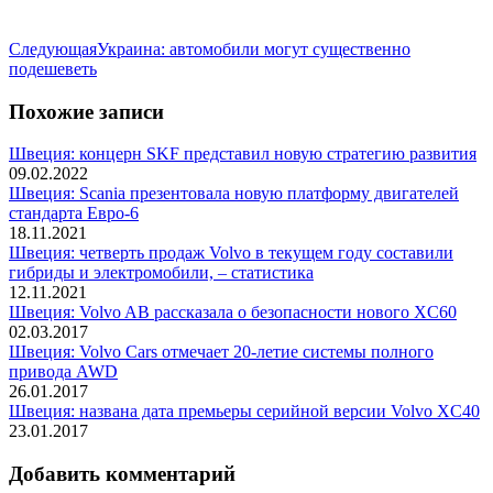
Следующая
Следующая
Украина: автомобили могут существенно
запись:
подешеветь
Похожие записи
Швеция: концерн SKF представил новую стратегию развития
09.02.2022
Швеция: Scania презентовала новую платформу двигателей
стандарта Евро-6
18.11.2021
Швеция: четверть продаж Volvo в текущем году составили
гибриды и электромобили, – статистика
12.11.2021
Швеция: Volvo AB рассказала о безопасности нового XC60
02.03.2017
Швеция: Volvo Cars отмечает 20-летие системы полного
привода AWD
26.01.2017
Швеция: названа дата премьеры серийной версии Volvo XC40
23.01.2017
Добавить комментарий