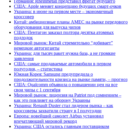
Германия: Rheinmetall представил фрегат будущего
США: Apple меняет концепцию будущих смарт-очков
Украина: в июне на первом месте – экономичный
кроссовер
Китай: амбициозные планы AMEC на рынке передового
оборудования для выпуска чипов
США: Пентагон заказал полтора десятка атомных
подлодок
Мировой рынок: Китай стремительно “добивает”
немецкие автогиганты
Украина: для тысяч ракет нужна база, а не громкие
заявления
США: самые продаваемые автомобили в первом
полугодия, – статистика
Южная Корея: Samsung предупредила о
продолжительности кризиса на рынке памяти, – прогноз
США: Qualcomm объявила о повышении цен на все
свои чипы с 1 сентября
Мировой рынок: лицензия на Patriot под сомнением –
как это повлияет на оборону Украины
Украина: Renault Duster стал лидером рынка – как
кроссоверы захватили страну в I полугодии
Европа: новейший самолет Airbus установил
впечатляющий мировой рекорд
Украина: США остались главным поставщиком