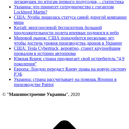
легковушек по итогам первого полугодия, – статистика
Украина: что принесет сотрудничество с гигантом
Lockheed Martin?
США: Nvidia лишилась статуса самой дорогой компании
мира
Китай: многоцелевой беспилотник большой
продолжительности полета впервые поднялся в небо
Мировой рынок: США понадобится несколько лет,
чтобы достичь уровня производства дронов в Украине
США: Tesla Cybertruck, вероятно, станет крупнейшим
провалом в истории автопрома
Южная Корея: страна продвигает свой истребитель “4,9
поколения”
Европа: Лондон передаст Киеву права на новую систему
РЭБ
Украина: страна рассчитывает на помощь Японии в
производстве Patriot
© "
Машиностроение Украины
", 2020
В