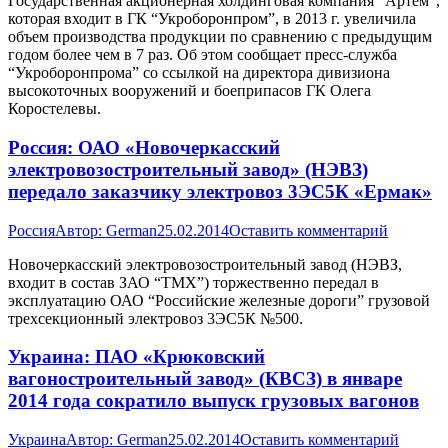
Государственная акционерная холдинговая компания “Артем”,
которая входит в ГК “Укроборонпром”, в 2013 г. увеличила
объем производства продукции по сравнению с предыдущим
годом более чем в 7 раз. Об этом сообщает пресс-служба
“Укроборонпрома” со ссылкой на директора дивизиона
высокоточных вооружений и боеприпасов ГК Олега
Коростелевы.
Россия: ОАО «Новочеркасский
электровозостроительный завод» (НЭВЗ)
передало заказчику электровоз 3ЭС5К «Ермак»
Россия
Автор:
German
25.02.2014
Оставить комментарий
Новочеркасский электровозостроительный завод (НЭВЗ,
входит в состав ЗАО “ТМХ”) торжественно передал в
эксплуатацию ОАО “Российские железные дороги” грузовой
трехсекционный электровоз 3ЭС5К №500.
Украина: ПАО «Крюковский
вагоностроительный завод» (КВСЗ) в январе
2014 года сократило выпуск грузовых вагонов
Украина
Автор:
German
25.02.2014
Оставить комментарий