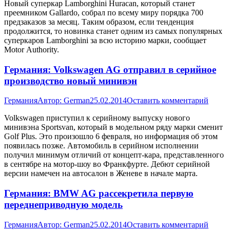
Новый суперкар Lamborghini Huracan, который станет
преемником Gallardo, собрал по всему миру порядка 700
предзаказов за месяц. Таким образом, если тенденция
продолжится, то новинка станет одним из самых популярных
суперкаров Lamborghini за всю историю марки, сообщает
Мotor Аuthority.
Германия: Volkswagen AG отправил в серийное
производство новый минивэн
Германия
Автор:
German
25.02.2014
Оставить комментарий
Volkswagen приступил к серийному выпуску нового
минивэна Sportsvan, который в модельном ряду марки сменит
Golf Plus. Это произошло 6 февраля, но информация об этом
появилась позже. Автомобиль в серийном исполнении
получил минимум отличий от концепт-кара, представленного
в сентябре на мотор-шоу во Франкфурте. Дебют серийной
версии намечен на автосалон в Женеве в начале марта.
Германия: BMW AG рассекретила первую
переднеприводную модель
Германия
Автор:
German
25.02.2014
Оставить комментарий