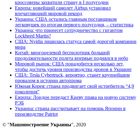
кроссоверы захватили страну в I полугодии
Европа: новейший самолет Airbus установил
впечатляющий мировой рекорд
Украина: США остались главным поставщиком
легковушек по итогам первого полугодия, – статистика
Украина: что принесет сотрудничество с гигантом
Lockheed Martin?
США: Nvidia лишилась статуса самой дорогой компании
мира
Китай: многоцелевой беспилотник большой
продолжительности полета впервые поднялся в небо
Мировой рынок: США понадобится несколько лет,
чтобы достичь уровня производства дронов в Украине
США: Tesla Cybertruck, вероятно, станет крупнейшим
провалом в истории автопрома
Южная Корея: страна продвигает свой истребитель “4,9
поколения”
Европа: Лондон передаст Киеву права на новую систему
РЭБ
Украина: страна рассчитывает на помощь Японии в
производстве Patriot
© "
Машиностроение Украины
", 2020
В