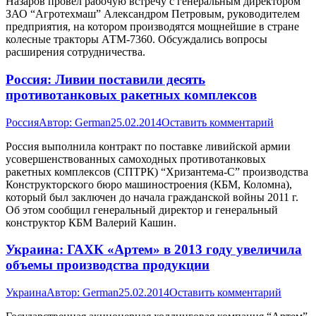
Назаров провел рабочую встречу с генеральным директором
ЗАО “Агротехмаш” Александром Петровым, руководителем
предприятия, на котором производятся мощнейшие в стране
колесные тракторы АТМ-7360. Обсуждались вопросы
расширения сотрудничества.
Россия: Ливии поставили десять
противотанковых ракетных комплексов
Россия
Автор:
German
25.02.2014
Оставить комментарий
Россия выполнила контракт по поставке ливийской армии
усовершенствованных самоходных противотанковых
ракетных комплексов (СПТРК) “Хризантема-С” производства
Конструкторского бюро машиностроения (КБМ, Коломна),
который был заключен до начала гражданской войны 2011 г.
Об этом сообщил генеральный директор и генеральный
конструктор КБМ Валерий Кашин.
Украина: ГАХК «Артем» в 2013 году увеличила
объемы производства продукции
Украина
Автор:
German
25.02.2014
Оставить комментарий