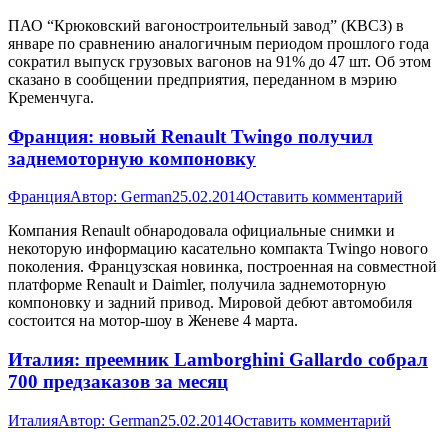
ПАО “Крюковский вагоностроительный завод” (КВСЗ) в
январе по сравнению аналогичным периодом прошлого года
сократил выпуск грузовых вагонов на 91% до 47 шт. Об этом
сказано в сообщении предприятия, переданном в мэрию
Кременчуга.
Франция: новый Renault Twingo получил
заднемоторную компоновку
Франция
Автор:
German
25.02.2014
Оставить комментарий
Компания Renault обнародовала официальные снимки и
некоторую информацию касательно компакта Twingo нового
поколения. Французская новинка, построенная на совместной
платформе Renault и Daimler, получила заднемоторную
компоновку и задний привод. Мировой дебют автомобиля
состоится на мотор-шоу в Женеве 4 марта.
Италия: преемник Lamborghini Gallardo собрал
700 предзаказов за месяц
Италия
Автор:
German
25.02.2014
Оставить комментарий