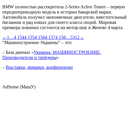
BMW полностью рассекретила 2-Series Active Tourer – первую
переднеприводную модель в истории баварской марки.
Автомобиль получил экономичные двигатели, вместительный
багажник и ряд новых для своего класса опций. Мировая
премьера новинки состоится на мотор-шоу в Женеве 4 марта.
←
1
…
4 154
4 155
4 156
4 157
4 158
…
5312
→
“Машиностроение Украины” – это:
– База данных «
Украина. МАШИНОСТРОЕНИЕ.
Производители и трейдеры
»
–
Выставки, ярмарки, конференции
AdSense (МашУ)