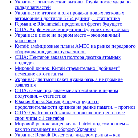
Украина: логистические вызовы Toyota после удара по
складу запчастей
Украина: по итогам июля продажи новых легковых
автомобилей достигли 5754 единиц, – статистика
Германия: Rheinmetall представил фрегат будущего
США: Apple меняет концепцию будущих смарт-очков
Украина: в июне на первом месте – экономичный
кроссовер
Китай: амбициозные планы AMEC на рынке передового
оборудования для выпуска чипов
США: Пентагон заказал полтора десятка атомных
подлодок
Мировой рынок: Китай стремительно “добивает”
немецкие автогиганты
Украина: для тысяч ракет нужна база, а не громкие
заявления
США: самые продаваемые автомобили в первом
полугодия, – статистика
Южная Корея: Samsung предупредила о
продолжительности кризиса на рынке памяти, – прогноз
США: Qualcomm объявила о повышении цен на все
свои чипы с 1 сентября
Мировой рынок: лицензия на Patriot под сомнением –
как это повлияет на оборону Украины
Украина: Renault Duster стал лидером рынка – как