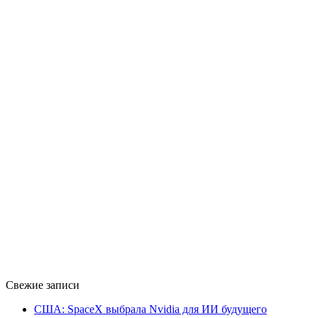
Свежие записи
США: SpaceX выбрала Nvidia для ИИ будущего