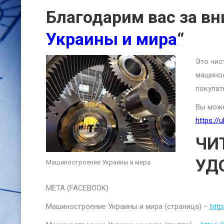
Благодарим вас за вн
Украины и мира
“
Это чис
машинос
покупат
Вы може
https://
ЧИ
УД
Машиностроение Украины и мира
META (FACEBOOK)
Машиностроение Украины и мира (страница) –
htt