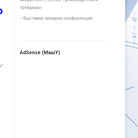
ю
трейдеры
»
–
Выставки, ярмарки, конференции
AdSense (МашУ)
я”