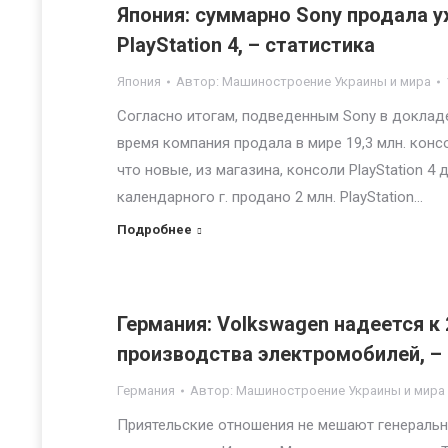
Япония: суммарно Sony продала уже
PlayStation 4, – статистика
Япония
Автор:
Машиностроение Украины и мира
Согласно итогам, подведенным Sony в докладе 
время компания продала в мире 19,3 млн. консол
что новые, из магазина, консоли PlayStation 4
календарного г. продано 2 млн. PlayStation…
Подробнее
Германия: Volkswagen надеется к
производства электромобилей, –
Германия
Автор:
Машиностроение Украины и мира
Приятельские отношения не мешают генеральн