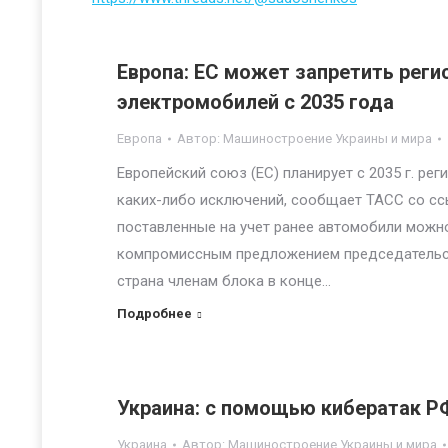
Европа: ЕС может запретить рег
электромобилей с 2035 года
Европа
Автор:
Машиностроение Украины и мира
Европейский союз (ЕС) планирует с 2035 г. ре
каких-либо исключений, сообщает ТАСС со ссы
поставленные на учет ранее автомобили можно
компромиссным предложением председательст
страна членам блока в конце…
Подробнее
Украина: с помощью кибератак Р
Украина
Автор:
Машиностроение Украины и мира