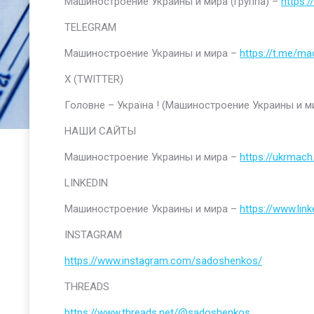
Машиностроение Украины и мира (группа) –
https:
TELEGRAM
Машиностроение Украины и мира –
https://t.me/ma
Х (TWITTER)
Головне – Україна ! (Машиностроение Украины и м
НАШИ САЙТЫ
Машиностроение Украины и мира –
https://ukrmach
LINKEDIN
Машиностроение Украины и мира –
https://www.li
INSTAGRAM
https://www.instagram.com/sadoshenkos/
THREADS
https://www.threads.net/@sadoshenkos