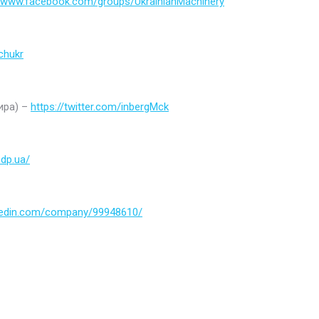
//www.facebook.com/groups/UkrainianMachinery
chukr
ира) –
https://twitter.com/inbergMck
.dp.ua/
nkedin.com/company/99948610/