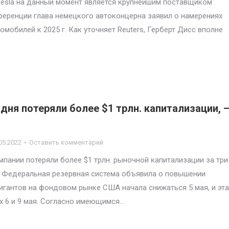
Tesla на данный момент является крупнейшим поставщиком
ференции глава немецкого автоконцерна заявил о намерениях
мобилей к 2025 г. Как уточняет Reuters, Герберт Дисс вполне
 дня потеряли более $1 трлн. капитализации, 
05.2022
Оставить комментарий
пании потеряли более $1 трлн. рыночной капитализации за три
ле Федеральная резервная система объявила о повышении
гигантов на фондовом рынке США начала снижаться 5 мая, и эта
х 6 и 9 мая. Согласно имеющимся…