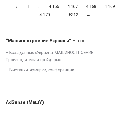
←
1
…
4 166
4 167
4 168
4 169
4 170
…
5312
→
“Машиностроение Украины” – это:
– База данных «
Украина. МАШИНОСТРОЕНИЕ.
Производители и трейдеры
»
–
Выставки, ярмарки, конференции
AdSense (МашУ)