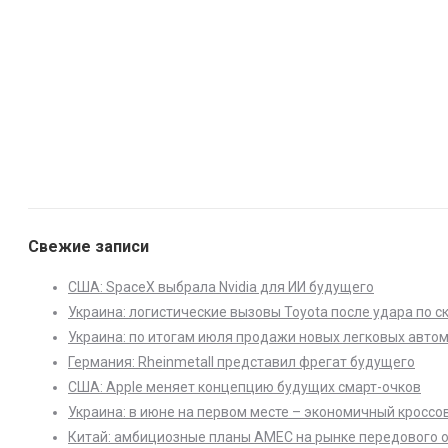
Свежие записи
США: SpaceX выбрала Nvidia для ИИ будущего
Украина: логистические вызовы Toyota после удара по с
Украина: по итогам июля продажи новых легковых автом
Германия: Rheinmetall представил фрегат будущего
США: Apple меняет концепцию будущих смарт-очков
Украина: в июне на первом месте – экономичный кроссо
Китай: амбициозные планы AMEC на рынке передового 