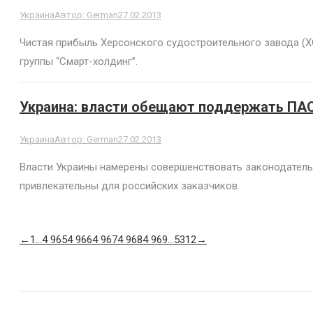
Украина
Автор:
German
27.02.2013
Чистая прибыль Херсонского судостроительного завода (ХСЗ)
группы “Смарт-холдинг”.
Украина: власти обещают поддержать ПАО
Украина
Автор:
German
27.02.2013
Власти Украины намерены совершенствовать законодательс
привлекательны для российских заказчиков.
←
1
…
4 965
4 966
4 967
4 968
4 969
…
5312
→