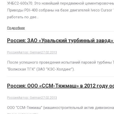
УНБС2-600х70. Это новейший передвижной цементировочны
Приводы PDI-400 собраны на базе двигателей Iveco Cursor
работать по две…
Подробнее
Россия: ЗАО «Уральский турбинный завод»
Россия
Автор:
German
27.02.2013
После успешного проведения испытаний паровой турбины Т
“Волжская ТГК” (ЗАО “КЭС-Холдинг”).
Россия: ООО «ССМ-Тяжмаш» в 2012 году о
Россия
Автор:
German
27.02.2013
ООО “ССМ-Тяжмаш” (машиностроительный актив дивизиона “С