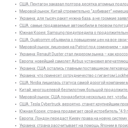
США: Пентагон заказал полтора десятка атомных подло
Мировой рынок: Китай стремительно “добивает” немецк
Украина: для тысяч ракет нужна база, а не громкие заяв
США: самые продаваемые автомобили в первом полугоди
Южная Корея: Samsung предупредила о продолжительнос
США: Qualcomm объявила о повышении цен на все свои 
Мировой рынок: лицензия на Patriot под сомнением – ка
Украина: Renault Duster стал лидером рынка – как кросс
Европа: новейший самолет Airbus установил впечатляю
Украина: США остались главным поставщиком легковушек
Украина: что принесет сотрудничество с гигантом Lockhe
США: Nvidia лишилась статуса самой дорогой компании 
Китай: многоцелевой беспилотник большой продолжите
Мировой рынок: США понадобится несколько лет, чтобы
США: Tesla Cybertruck, вероятно, станет крупнейшим пр
Южная Корея: страна продвигает свой истребитель “4,9 
Европа: Лондон передаст Киеву права на новую систему
Украина: страна рассчитывает на помощь Японии в произ