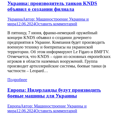
Украина: производитель танков KNDS
объявил о создании филиала
Украина
Автор:
Машиностроение Украины и
мира
12.06.2024
Оставить комментарий
В пятницу, 7 июня, франко-немецкий оружейный
концерн KNDS объявил о создании дочернего
предприятия в Украине. Компания будет производить
военную технику и боеприпасы на украинской
территории. Об этом информируют Le Figaro и BMFTV.
Отмечается, что KNDS – один из основных европейских
игроков в области наземных вооружений. Группа
производит артиллерийские системы, боевые танки (в
частности – Leopard…
Подробнее
Европа: Нидерланды будут производить
боевые машины для Украины
Европа
Автор:
Машиностроение Украины и
мира
12.06.2024
Оставить комментарий