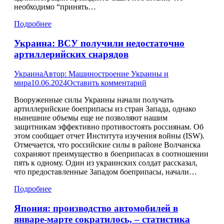
необходимо “принять…
Подробнее
Украина: ВСУ получили недостаточно
артиллерийских снарядов
Украина
Автор:
Машиностроение Украины и
мира
10.06.2024
Оставить комментарий
Вооруженные силы Украины начали получать
артиллерийские боеприпасы из стран Запада, однако
нынешние объемы еще не позволяют нашим
защитникам эффективно противостоять россиянам. Об
этом сообщает отчет Института изучения войны (ISW).
Отмечается, что российские силы в районе Волчанска
сохраняют преимущество в боеприпасах в соотношении
пять к одному. Один из украинских солдат рассказал,
что предоставленные Западом боеприпасы, начали…
Подробнее
Япония: производство автомобилей в
январе-марте сократилось, – статистика