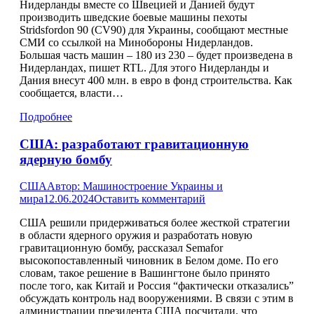
Нидерланды вместе со Швецией и Данией будут
производить шведские боевые машины пехоты
Stridsfordon 90 (CV90) для Украины, сообщают местные
СМИ со ссылкой на Минобороны Нидерландов.
Большая часть машин – 180 из 230 – будет произведена в
Нидерландах, пишет RTL. Для этого Нидерланды и
Дания внесут 400 млн. в евро в фонд строительства. Как
сообщается, власти…
Подробнее
США: разработают гравитационную
ядерную бомбу
США
Автор:
Машиностроение Украины и
мира
12.06.2024
Оставить комментарий
США решили придерживаться более жесткой стратегии
в области ядерного оружия и разработать новую
гравитационную бомбу, рассказал Semafor
высокопоставленный чиновник в Белом доме. По его
словам, такое решение в Вашингтоне было принято
после того, как Китай и Россия “фактически отказались”
обсуждать контроль над вооружениями. В связи с этим в
администрации президента США посчитали, что