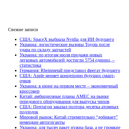
Свежие записи
США: SpaceX выбрала Nvidia для ИИ будущего
Украина: логистические вызовы Toyota после
удара по складу запчастей
Украина: по итогам июля продажи новых
легковых автомобилей достигли 5754 единиц, –
статистика
Германия: Rheinmetall представил фрегат будущего
США: Apple меняет концепцию будущих смарт-
очков
Украина: в июне на первом месте – экономичный
кроссовер
Китай: амбициозные планы AMEC на рынке
передового оборудования для выпуска чипов
США: Пентагон заказал полтора десятка атомных
подлодок
Мировой рынок: Китай стремительно “добивает”
немецкие автогиганты
Украина: для тысяч ракет нужна база, а не громкие