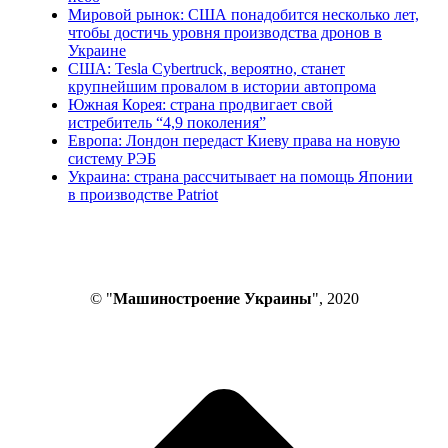
Мировой рынок: США понадобится несколько лет,
чтобы достичь уровня производства дронов в
Украине
США: Tesla Cybertruck, вероятно, станет
крупнейшим провалом в истории автопрома
Южная Корея: страна продвигает свой
истребитель “4,9 поколения”
Европа: Лондон передаст Киеву права на новую
систему РЭБ
Украина: страна рассчитывает на помощь Японии
в производстве Patriot
© "
Машиностроение Украины
", 2020
В