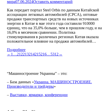
мира
07.06.2024
Оставить комментарий
Как передает портал Steel Orbis по данным Китайской
ассоциации легковых автомобилей (CPCA), оптовые
продажи транспортных средств на новых источниках
энергии в Китае в мае этого года составили 910000
единиц, что на 35,0% больше, чем в прошлом году, и на
16,0% в месячном сравнении. Политика
стимулирования в различных регионах Китая оказала
положительное влияние на продажи автомобилей…
Подробнее
←
1
…
212
213
214
215
216
…
5312
→
“Машиностроение Украины” – это:
– База данных «
Украина. МАШИНОСТРОЕНИЕ.
Производители и трейдеры
»
–
Выставки, ярмарки, конференции