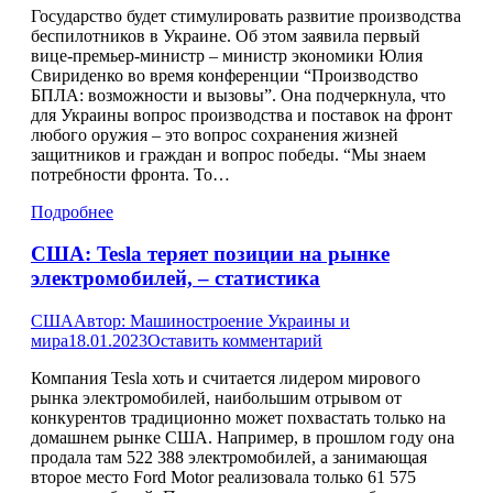
Государство будет стимулировать развитие производства
беспилотников в Украине. Об этом заявила первый
вице-премьер-министр – министр экономики Юлия
Свириденко во время конференции “Производство
БПЛА: возможности и вызовы”. Она подчеркнула, что
для Украины вопрос производства и поставок на фронт
любого оружия – это вопрос сохранения жизней
защитников и граждан и вопрос победы. “Мы знаем
потребности фронта. То…
Подробнее
США: Tesla теряет позиции на рынке
электромобилей, – статистика
США
Автор:
Машиностроение Украины и
мира
18.01.2023
Оставить комментарий
Компания Tesla хоть и считается лидером мирового
рынка электромобилей, наибольшим отрывом от
конкурентов традиционно может похвастать только на
домашнем рынке США. Например, в прошлом году она
продала там 522 388 электромобилей, а занимающая
второе место Ford Motor реализовала только 61 575