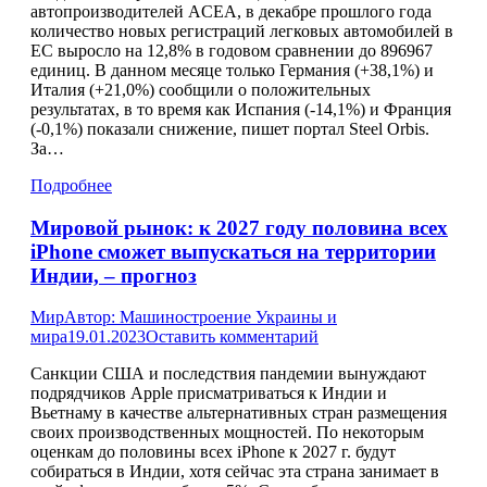
автопроизводителей ACEA, в декабре прошлого года
количество новых регистраций легковых автомобилей в
ЕС выросло на 12,8% в годовом сравнении до 896967
единиц. В данном месяце только Германия (+38,1%) и
Италия (+21,0%) сообщили о положительных
результатах, в то время как Испания (-14,1%) и Франция
(-0,1%) показали снижение, пишет портал Steel Orbis.
За…
Подробнее
Мировой рынок: к 2027 году половина всех
iPhone сможет выпускаться на территории
Индии, – прогноз
Мир
Автор:
Машиностроение Украины и
мира
19.01.2023
Оставить комментарий
Санкции США и последствия пандемии вынуждают
подрядчиков Apple присматриваться к Индии и
Вьетнаму в качестве альтернативных стран размещения
своих производственных мощностей. По некоторым
оценкам до половины всех iPhone к 2027 г. будут
собираться в Индии, хотя сейчас эта страна занимает в