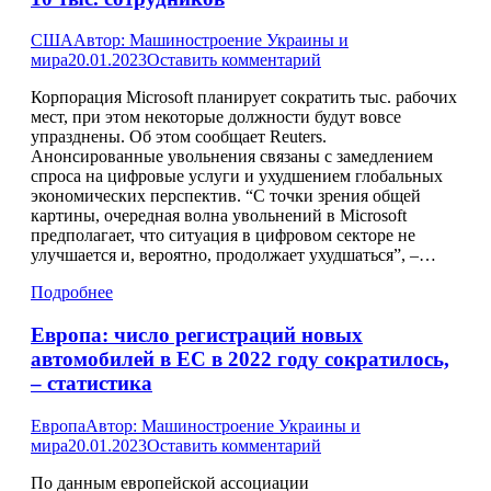
США
Автор:
Машиностроение Украины и
мира
20.01.2023
Оставить комментарий
Корпорация Microsoft планирует сократить тыс. рабочих
мест, при этом некоторые должности будут вовсе
упразднены. Об этом сообщает Reuters.
Анонсированные увольнения связаны с замедлением
спроса на цифровые услуги и ухудшением глобальных
экономических перспектив. “С точки зрения общей
картины, очередная волна увольнений в Microsoft
предполагает, что ситуация в цифровом секторе не
улучшается и, вероятно, продолжает ухудшаться”, –…
Подробнее
Европа: число регистраций новых
автомобилей в ЕС в 2022 году сократилось,
– статистика
Европа
Автор:
Машиностроение Украины и
мира
20.01.2023
Оставить комментарий
По данным европейской ассоциации