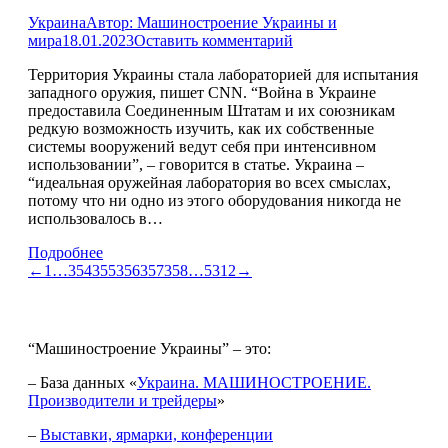
Украина
Автор:
Машиностроение Украины и
мира
18.01.2023
Оставить комментарий
Территория Украины стала лабораторией для испытания
западного оружия, пишет CNN. “Война в Украине
предоставила Соединенным Штатам и их союзникам
редкую возможность изучить, как их собственные
системы вооружений ведут себя при интенсивном
использовании”, – говорится в статье. Украина –
“идеальная оружейная лаборатория во всех смыслах,
потому что ни одно из этого оборудования никогда не
использовалось в…
Подробнее
←
1
…
354
355
356
357
358
…
5312
→
“Машиностроение Украины” – это:
– База данных «
Украина. МАШИНОСТРОЕНИЕ.
Производители и трейдеры
»
–
Выставки, ярмарки, конференции