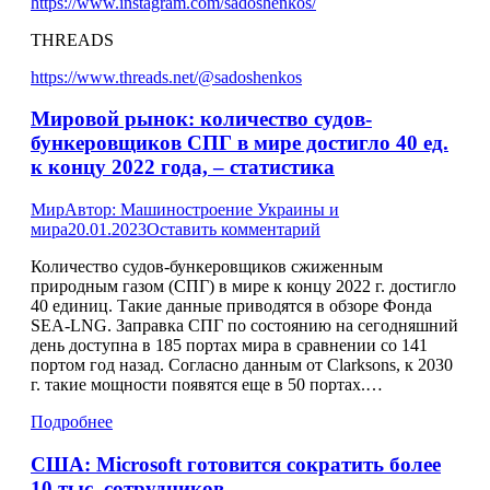
https://www.instagram.com/sadoshenkos/
THREADS
https://www.threads.net/@sadoshenkos
Мировой рынок: количество судов-
бункеровщиков СПГ в мире достигло 40 ед.
к концу 2022 года, – статистика
Мир
Автор:
Машиностроение Украины и
мира
20.01.2023
Оставить комментарий
Количество судов-бункеровщиков сжиженным
природным газом (СПГ) в мире к концу 2022 г. достигло
40 единиц. Такие данные приводятся в обзоре Фонда
SEA-LNG. Заправка СПГ по состоянию на сегодняшний
день доступна в 185 портах мира в сравнении со 141
портом год назад. Согласно данным от Clarksons, к 2030
г. такие мощности появятся еще в 50 портах.…
Подробнее
США: Microsoft готовится сократить более
10 тыс. сотрудников