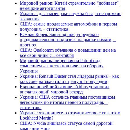
Мировой рынок: Китай стремительно “добивает”
немецкие автогиганты
Украина: для тысяч ракет нужна база, а не громкие
заявления
США: самые продаваемые автомобили в первом
полугодия, – статистика
Южная Корея: Samsung предупредила о
продолжительности кризиса на рынке памяти, –
прогноз
США: Qualcomm объявила о повышении цен на
все свои чипы с 1 сентября
Мировой рынок: лицензия на Patriot под
сомнением – как это повлияет на оборону
Украины
Украина: Renault Duster стал лидером рынка – как
кроссоверы захватили страну в I полугодии
Европа: новейший самолет Airbus установил
впечатляющий мировой рекорд
Украина: США остались главным поставщиком
легковушек по итогам первого полугодия, –
статистика
Украина: что принесет сотрудничество с гигантом
Lockheed Martin?
США: Nvidia лишилась статуса самой дорогой
компании мира