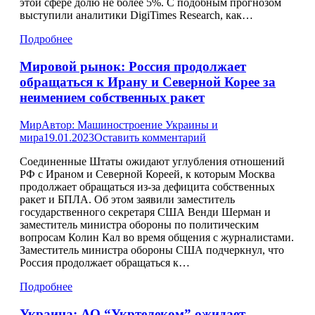
этой сфере долю не более 5%. С подобным прогнозом
выступили аналитики DigiTimes Research, как…
Подробнее
Мировой рынок: Россия продолжает
обращаться к Ирану и Северной Корее за
неимением собственных ракет
Мир
Автор:
Машиностроение Украины и
мира
19.01.2023
Оставить комментарий
Соединенные Штаты ожидают углубления отношений
РФ с Ираном и Северной Кореей, к которым Москва
продолжает обращаться из-за дефицита собственных
ракет и БПЛА. Об этом заявили заместитель
государственного секретаря США Венди Шерман и
заместитель министра обороны по политическим
вопросам Колин Кал во время общения с журналистами.
Заместитель министра обороны США подчеркнул, что
Россия продолжает обращаться к…
Подробнее
Украина: АО “Укртелеком” ожидает