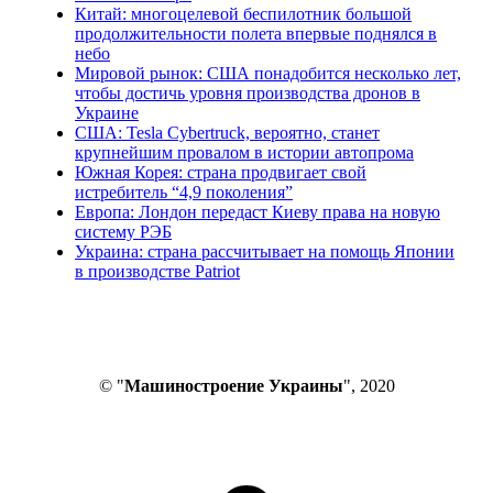
Китай: многоцелевой беспилотник большой
продолжительности полета впервые поднялся в
небо
Мировой рынок: США понадобится несколько лет,
чтобы достичь уровня производства дронов в
Украине
США: Tesla Cybertruck, вероятно, станет
крупнейшим провалом в истории автопрома
Южная Корея: страна продвигает свой
истребитель “4,9 поколения”
Европа: Лондон передаст Киеву права на новую
систему РЭБ
Украина: страна рассчитывает на помощь Японии
в производстве Patriot
© "
Машиностроение Украины
", 2020
В