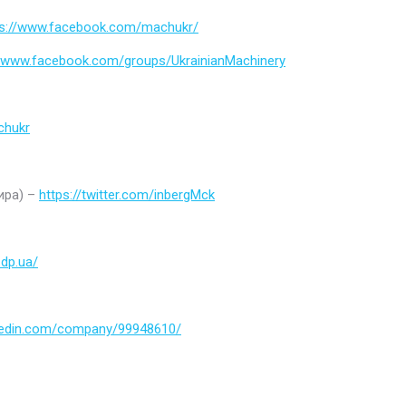
ps://www.facebook.com/machukr/
//www.facebook.com/groups/UkrainianMachinery
chukr
ира) –
https://twitter.com/inbergMck
.dp.ua/
nkedin.com/company/99948610/