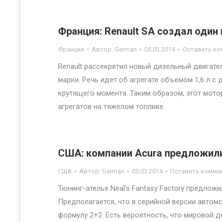
Франция: Renault SA создал один
Франция
Автор:
German
05.03.2014
Оставить ко
Renault рассекретил новый дизельный двигат
марки. Речь идет об агрегате объемом 1,6 л с д
крутящего момента. Таким образом, этот мото
агрегатов на тяжелом топливе.
США: компании Acura предложили
США
Автор:
German
05.03.2014
Оставить комме
Тюнинг-ателье Neal’s Fantasy Factory предлож
Предполагается, что в серийной версии авто
формулу 2+2. Есть вероятность, что мировой д