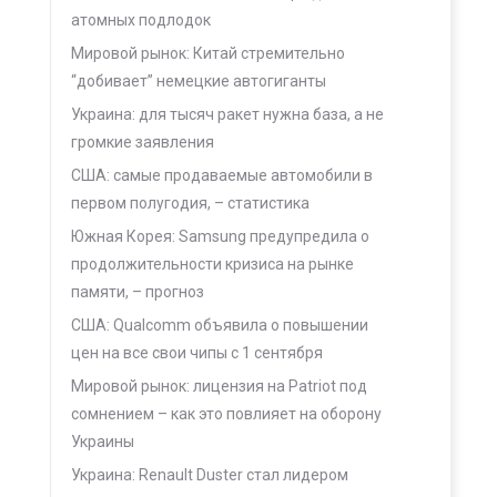
атомных подлодок
Мировой рынок: Китай стремительно
“добивает” немецкие автогиганты
Украина: для тысяч ракет нужна база, а не
громкие заявления
США: самые продаваемые автомобили в
первом полугодия, – статистика
Южная Корея: Samsung предупредила о
продолжительности кризиса на рынке
памяти, – прогноз
США: Qualcomm объявила о повышении
цен на все свои чипы с 1 сентября
Мировой рынок: лицензия на Patriot под
сомнением – как это повлияет на оборону
Украины
Украина: Renault Duster стал лидером