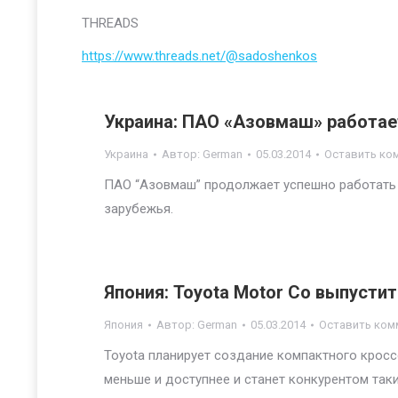
THREADS
https://www.threads.net/@sadoshenkos
Украина: ПАО «Азовмаш» работае
Украина
Автор:
German
05.03.2014
Оставить ко
ПАО “Азовмаш” продолжает успешно работать 
зарубежья.
Япония: Toyota Motor Co выпусти
Япония
Автор:
German
05.03.2014
Оставить ком
Toyota планирует создание компактного кросс
меньше и доступнее и станет конкурентом таких