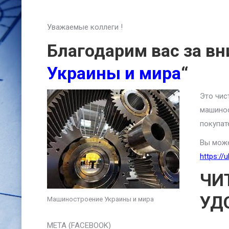
Уважаемые коллеги !
Благодарим вас за вн
Украины и мира
“
Это чис
машинос
покупат
Вы може
https://
ЧИ
УД
Машиностроение Украины и мира
META (FACEBOOK)