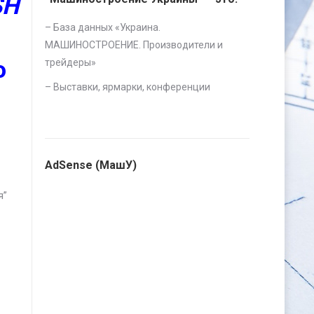
SH
– База данных «
Украина.
МАШИНОСТРОЕНИЕ. Производители и
ю
трейдеры
»
–
Выставки, ярмарки, конференции
AdSense (МашУ)
я”