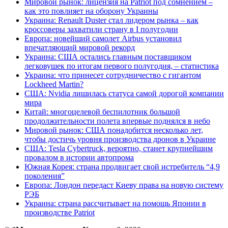
Мировой рынок: лицензия на Patriot под сомнением –
как это повлияет на оборону Украины
Украина: Renault Duster стал лидером рынка – как
кроссоверы захватили страну в I полугодии
Европа: новейший самолет Airbus установил
впечатляющий мировой рекорд
Украина: США остались главным поставщиком
легковушек по итогам первого полугодия, – статистика
Украина: что принесет сотрудничество с гигантом
Lockheed Martin?
США: Nvidia лишилась статуса самой дорогой компании
мира
Китай: многоцелевой беспилотник большой
продолжительности полета впервые поднялся в небо
Мировой рынок: США понадобится несколько лет,
чтобы достичь уровня производства дронов в Украине
США: Tesla Cybertruck, вероятно, станет крупнейшим
провалом в истории автопрома
Южная Корея: страна продвигает свой истребитель “4,9
поколения”
Европа: Лондон передаст Киеву права на новую систему
РЭБ
Украина: страна рассчитывает на помощь Японии в
производстве Patriot