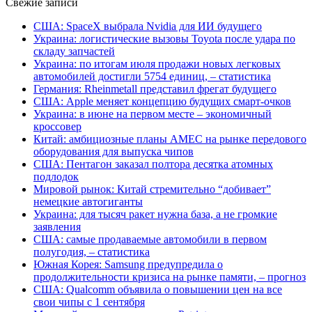
Свежие записи
США: SpaceX выбрала Nvidia для ИИ будущего
Украина: логистические вызовы Toyota после удара по
складу запчастей
Украина: по итогам июля продажи новых легковых
автомобилей достигли 5754 единиц, – статистика
Германия: Rheinmetall представил фрегат будущего
США: Apple меняет концепцию будущих смарт-очков
Украина: в июне на первом месте – экономичный
кроссовер
Китай: амбициозные планы AMEC на рынке передового
оборудования для выпуска чипов
США: Пентагон заказал полтора десятка атомных
подлодок
Мировой рынок: Китай стремительно “добивает”
немецкие автогиганты
Украина: для тысяч ракет нужна база, а не громкие
заявления
США: самые продаваемые автомобили в первом
полугодия, – статистика
Южная Корея: Samsung предупредила о
продолжительности кризиса на рынке памяти, – прогноз
США: Qualcomm объявила о повышении цен на все
свои чипы с 1 сентября