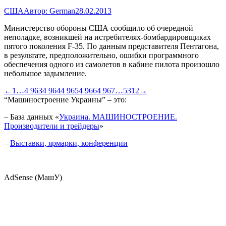
США
Автор:
German
28.02.2013
Министерство обороны США сообщило об очередной
неполадке, возникшей на истребителях-бомбардировщиках
пятого поколения F-35. По данным представителя Пентагона,
в результате, предположительно, ошибки программного
обеспечения одного из самолетов в кабине пилота произошло
небольшое задымление.
←
1
…
4 963
4 964
4 965
4 966
4 967
…
5312
→
“Машиностроение Украины” – это:
– База данных «
Украина. МАШИНОСТРОЕНИЕ.
Производители и трейдеры
»
–
Выставки, ярмарки, конференции
AdSense (МашУ)