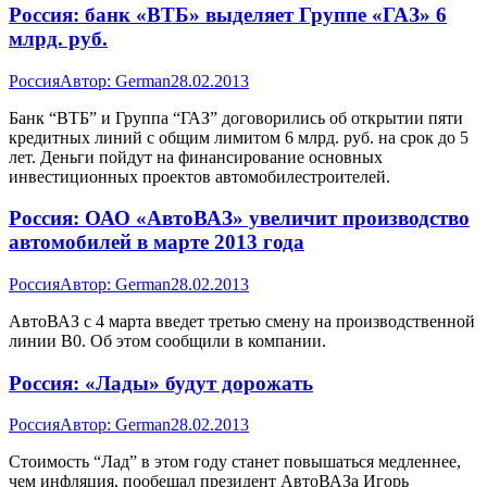
Россия: банк «ВТБ» выделяет Группе «ГАЗ» 6
млрд. руб.
Россия
Автор:
German
28.02.2013
Банк “ВТБ” и Группа “ГАЗ” договорились об открытии пяти
кредитных линий с общим лимитом 6 млрд. руб. на срок до 5
лет. Деньги пойдут на финансирование основных
инвестиционных проектов автомобилестроителей.
Россия: ОАО «АвтоВАЗ» увеличит производство
автомобилей в марте 2013 года
Россия
Автор:
German
28.02.2013
АвтоВАЗ с 4 марта введет третью смену на производственной
линии B0. Об этом сообщили в компании.
Россия: «Лады» будут дорожать
Россия
Автор:
German
28.02.2013
Стоимость “Лад” в этом году станет повышаться медленнее,
чем инфляция, пообещал президент АвтоВАЗа Игорь