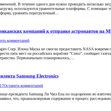
менений. В течение одного дня нужно проводить несколько загр
загрузку, используются уравнительные платформы. С помощью эт
атформу, уровнять перегрузочный…
риканских компаний к отправке астронавтов на 
ить комментарий
logies Corp. Илона Маска не смогли предоставить NASA воврем
ести пять мест на российских кораблях “Союз”, сообщает газета 
странства. Первоначально планировалось,…
идента Samsung Electronics
017
Оставить комментарий
вице-президента Samsung Ли Чжэ Ена по подозрению во взяточнич
 заявил, что, проанализировав содержание и процесс расследова