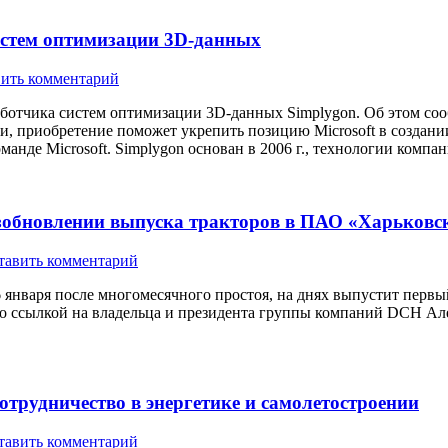
истем оптимизации 3D-данных
ить комментарий
аботчика систем оптимизации 3D-данных Simplygon. Об этом соо
, приобретение поможет укрепить позицию Microsoft в создании
анде Microsoft. Simplygon основан в 2006 г., технологии комп
зобновлении выпуска тракторов в ПАО «Харьковс
тавить комментарий
января после многомесячного простоя, на днях выпустит первый
со ссылкой на владельца и президента группы компаний DCH Ал
трудничество в энергетике и самолетостроении
тавить комментарий