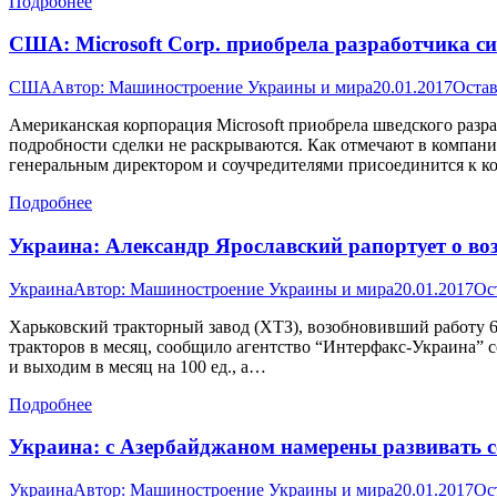
Подробнее
США: Microsoft Corp. приобрела разработчика с
США
Автор:
Машиностроение Украины и мира
20.01.2017
Остав
Американская корпорация Microsoft приобрела шведского разр
подробности сделки не раскрываются. Как отмечают в компании
генеральным директором и соучредителями присоединится к ком
Подробнее
Украина: Александр Ярославский рапортует о во
Украина
Автор:
Машиностроение Украины и мира
20.01.2017
Ос
Харьковский тракторный завод (ХТЗ), возобновивший работу 6 
тракторов в месяц, сообщило агентство “Интерфакс-Украина” 
и выходим в месяц на 100 ед., а…
Подробнее
Украина: с Азербайджаном намерены развивать со
Украина
Автор:
Машиностроение Украины и мира
20.01.2017
Ос