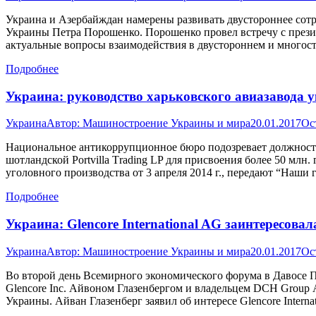
Украина и Азербайждан намерены развивать двустороннее сотр
Украины Петра Порошенко. Порошенко провел встречу с прези
актуальные вопросы взаимодействия в двустороннем и многос
Подробнее
Украина: руководство харьковского авиазавода у
Украина
Автор:
Машиностроение Украины и мира
20.01.2017
Ос
Национальное антикоррупционное бюро подозревает должност
шотландской Portvilla Тrading LP для присвоения более 50 млн
уголовного производства от 3 апреля 2014 г., передают “Наши
Подробнее
Украина: Glencore International AG заинтересов
Украина
Автор:
Машиностроение Украины и мира
20.01.2017
Ос
Во второй день Всемирного экономического форума в Давосе
Glencore Inc. Айвоном Глазенбергом и владельцем DCH Group
Украины. Айван Глазенберг заявил об интересе Glencore Inter