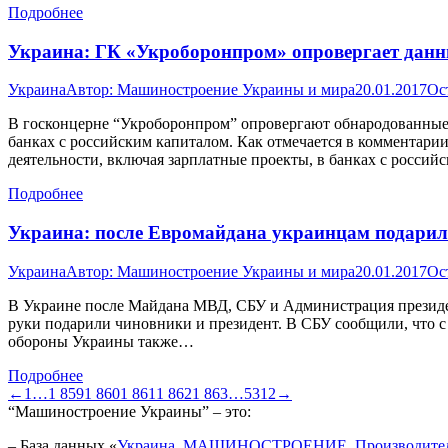
Подробнее
Украина: ГК «Укроборонпром» опровергает данны
Украина
Автор:
Машиностроение Украины и мира
20.01.2017
Ос
В госконцерне “Укроборонпром” опровергают обнародованные
банках с российским капиталом. Как отмечается в комментари
деятельности, включая зарплатные проекты, в банках с росси
Подробнее
Украина: после Евромайдана украинцам подарили
Украина
Автор:
Машиностроение Украины и мира
20.01.2017
Ос
В Украине после Майдана МВД, СБУ и Администрация президент
руки подарили чиновники и президент. В СБУ сообщили, что с
обороны Украины также…
Подробнее
←
1
…
1 859
1 860
1 861
1 862
1 863
…
5312
→
“Машиностроение Украины” – это:
– База данных «
Украина. МАШИНОСТРОЕНИЕ. Производител