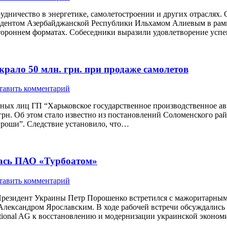
удничество в энергетике, самолетостроении и других отраслях.
дентом Азербайджанской Республики Ильхамом Алиевым в рамках
тороннем форматах. Собеседники выразили удовлетворение усп
крало 50 млн. грн. при продаже самолетов
тавить комментарий
ных лиц ГП “Харьковское государственное производственное а
. грн. Об этом стало известно из постановлений Соломенского рай
 гроши”. Следствие установило, что…
алась ПАО «Турбоатом»
тавить комментарий
 Президент Украины Петр Порошенко встретился с мажоритарн
 Александром Ярославским. В ходе рабочей встречи обсуждалис
national AG к восстановлению и модернизации украинской эконо