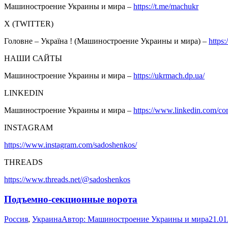
Машиностроение Украины и мира –
https://t.me/machukr
Х (TWITTER)
Головне – Україна ! (Машиностроение Украины и мира) –
https
НАШИ САЙТЫ
Машиностроение Украины и мира –
https://ukrmach.dp.ua/
LINKEDIN
Машиностроение Украины и мира –
https://www.linkedin.com/c
INSTAGRAM
https://www.instagram.com/sadoshenkos/
THREADS
https://www.threads.net/@sadoshenkos
Подъемно-секционные ворота
Россия
,
Украина
Автор:
Машиностроение Украины и мира
21.01