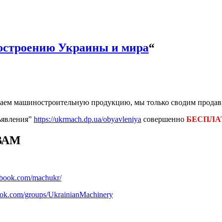
строению Украины и мира
“
аем машиностроительную продукцию, мы только сводим продавц
ъявления”
https://ukrmach.dp.ua/obyavleniya
совершенно
БЕСПЛА
ВАМ
ebook.com/machukr/
ook.com/groups/UkrainianMachinery