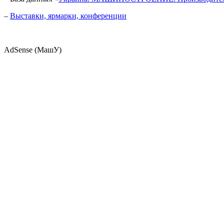
–
Выставки, ярмарки, конференции
AdSense (МашУ)