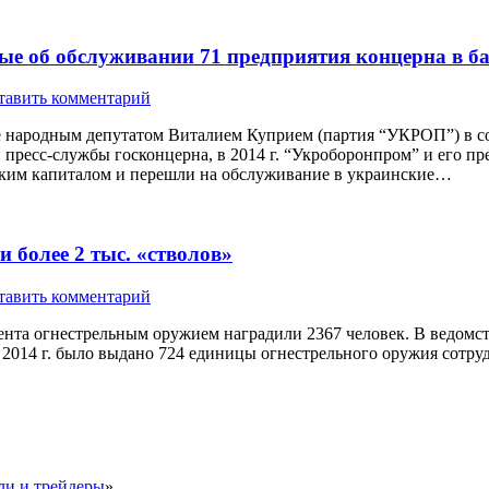
е об обслуживании 71 предприятия концерна в б
тавить комментарий
 народным депутатом Виталием Куприем (партия “УКРОП”) в со
и пресс-службы госконцерна, в 2014 г. “Укроборонпром” и его 
йским капиталом и перешли на обслуживание в украинские…
 более 2 тыс. «стволов»
тавить комментарий
а огнестрельным оружием наградили 2367 человек. В ведомства
 2014 г. было выдано 724 единицы огнестрельного оружия сотр
и и трейдеры
»