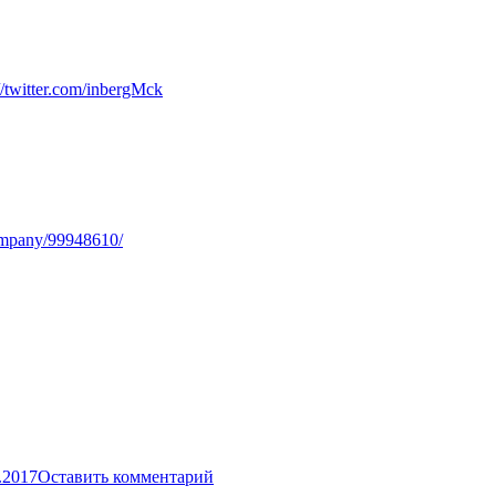
://twitter.com/inbergMck
ompany/99948610/
.2017
Оставить комментарий