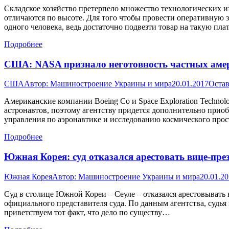
Складское хозяйство претерпело множество технологических из
отличаются по высоте. Для того чтобы провести оперативную 
одного человека, ведь достаточно подвезти товар на такую пл
Подробнее
США: NASA признало неготовность частных аме
США
Автор:
Машиностроение Украины и мира
20.01.2017
Остав
Американские компании Boeing Co и Space Exploration Techno
астронавтов, поэтому агентству придется дополнительно приобр
управления по аэронавтике и исследованию космического про
Подробнее
Южная Корея: суд отказался арестовать вице-през
Южная Корея
Автор:
Машиностроение Украины и мира
20.01.2
Суд в столице Южной Кореи – Сеуле – отказался арестовывать 
официального представителя суда. По данным агентства, судья
приветствуем тот факт, что дело по существу…