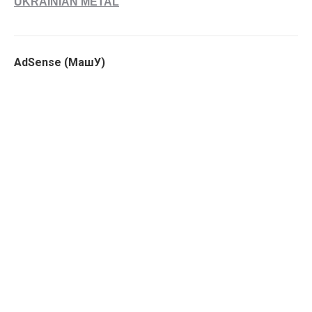
UKRAINIAN METAL
AdSense (МашУ)