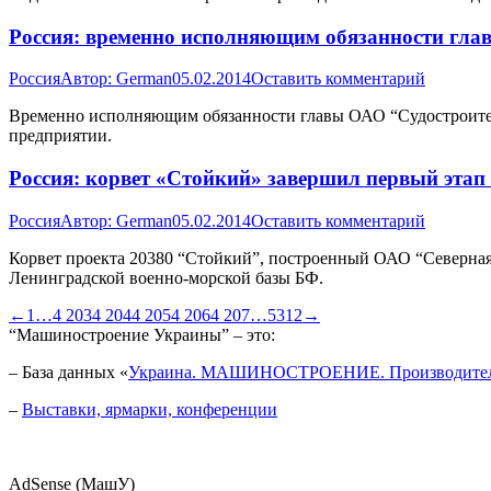
Россия: временно исполняющим обязанности гла
Россия
Автор:
German
05.02.2014
Оставить комментарий
Временно исполняющим обязанности главы ОАО “Судостроител
предприятии.
Россия: корвет «Стойкий» завершил первый этап
Россия
Автор:
German
05.02.2014
Оставить комментарий
Корвет проекта 20380 “Стойкий”, построенный ОАО “Северная 
Ленинградской военно-морской базы БФ.
←
1
…
4 203
4 204
4 205
4 206
4 207
…
5312
→
“Машиностроение Украины” – это:
– База данных «
Украина. МАШИНОСТРОЕНИЕ. Производител
–
Выставки, ярмарки, конференции
AdSense (МашУ)