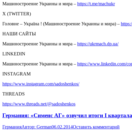
Машиностроение Украины и мира –
https://t.me/machukr
Х (TWITTER)
Головне – Україна ! (Машиностроение Украины и мира) –
https
НАШИ САЙТЫ
Машиностроение Украины и мира –
https://ukrmach.dp.ua/
LINKEDIN
Машиностроение Украины и мира –
https://www.linkedin.com/c
INSTAGRAM
https://www.instagram.com/sadoshenkos/
THREADS
https://www.threads.net/@sadoshenkos
Германия: «Сименс АГ» озвучил итоги I квартала
Германия
Автор:
German
06.02.2014
Оставить комментарий