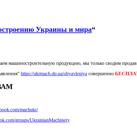
строению Украины и мира
“
аем машиностроительную продукцию, мы только сводим продавц
ъявления”
https://ukrmach.dp.ua/obyavleniya
совершенно
БЕСПЛА
ВАМ
ebook.com/machukr/
ook.com/groups/UkrainianMachinery