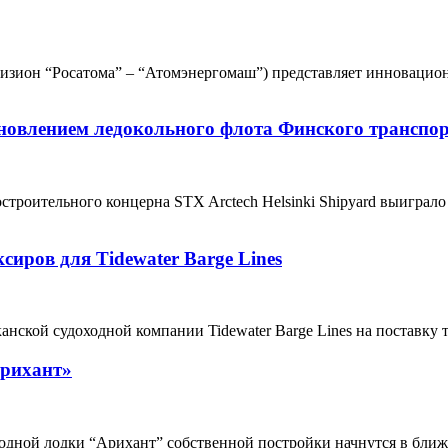
ион “Росатома” – “Атомэнергомаш”) представляет инновационн
обновлением ледокольного флота Финского транспор
роительного концерна STX Arctech Helsinki Shipyard выиграло 
сиров для Tidewater Barge Lines
анской судоходной компании Tidewater Barge Lines на поставку 
Арихант»
дной лодки “Арихант” собственной постройки начнутся в ближ