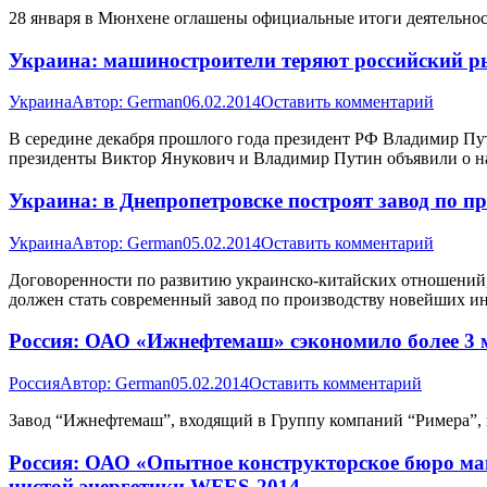
28 января в Мюнхене оглашены официальные итоги деятельности
Украина: машиностроители теряют российский 
Украина
Автор:
German
06.02.2014
Оставить комментарий
В середине декабря прошлого года президент РФ Владимир Пути
президенты Виктор Янукович и Владимир Путин объявили о на
Украина: в Днепропетровске построят завод по п
Украина
Автор:
German
05.02.2014
Оставить комментарий
Договоренности по развитию украинско-китайских отношений
должен стать современный завод по производству новейших ин
Россия: ОАО «Ижнефтемаш» сэкономило более 3 м
Россия
Автор:
German
05.02.2014
Оставить комментарий
Завод “Ижнефтемаш”, входящий в Группу компаний “Римера”, п
Россия: ОАО «Опытное конструкторское бюро ма
чистой энергетики WFES-2014