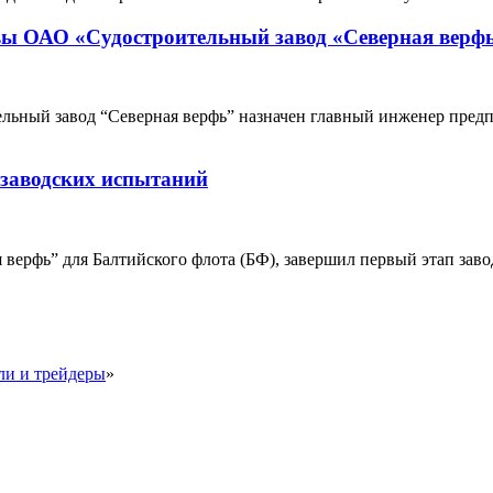
вы ОАО «Судостроительный завод «Северная верф
ьный завод “Северная верфь” назначен главный инженер пред
 заводских испытаний
верфь” для Балтийского флота (БФ), завершил первый этап зав
и и трейдеры
»