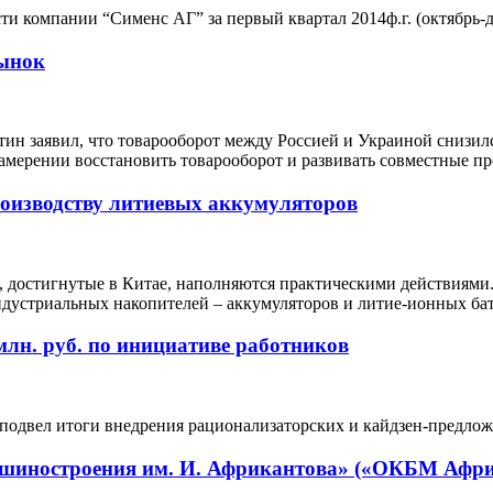
 компании “Сименс АГ” за первый квартал 2014ф.г. (октябрь-де
рынок
н заявил, что товарооборот между Россией и Украиной снизился 
мерении восстановить товарооборот и развивать совместные п
роизводству литиевых аккумуляторов
, достигнутые в Китае, наполняются практическими действиям
дустриальных накопителей – аккумуляторов и литие-ионных бат
лн. руб. по инициативе работников
одвел итоги внедрения рационализаторских и кайдзен-предложе
шиностроения им. И. Африкантова» («ОКБМ Афри