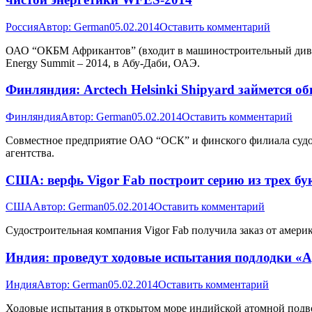
Россия
Автор:
German
05.02.2014
Оставить комментарий
ОАО “ОКБМ Африкантов” (входит в машиностроительный дивиз
Energy Summit – 2014, в Абу-Даби, ОАЭ.
Финляндия: Arctech Helsinki Shipyard займется 
Финляндия
Автор:
German
05.02.2014
Оставить комментарий
Совместное предприятие ОАО “ОСК” и финского филиала судост
агентства.
США: верфь Vigor Fab построит серию из трех бук
США
Автор:
German
05.02.2014
Оставить комментарий
Судостроительная компания Vigor Fab получила заказ от америк
Индия: проведут ходовые испытания подлодки «
Индия
Автор:
German
05.02.2014
Оставить комментарий
Ходовые испытания в открытом море индийской атомной подво