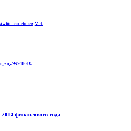
://twitter.com/inbergMck
ompany/99948610/
 2014 финансового года