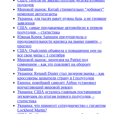
США: Пентагон заказал полтора десятка атомных
подлодок
Мировой рынок: Китай стремительно “добивает”
немецкие автогиганты
Украина: для тысяч ракет нужна база, а не громкие
заявления
США: самые продаваемые автомобили в первом
полугодия, – статистика
Южная Корея: Samsung предупредила о
продолжительности кризиса на рынке памяти, –
прогноз
США: Qualcomm объявила о повышении цен на
все свои чипы с 1 сентября
Мировой рынок: лицензия на Patriot под
сомнением – как это повлияет на оборону
Украины
Украина: Renault Duster стал лидером рынка – как
кроссоверы захватили страну в I полугодии
Европа: новейший самолет Airbus установил
впечатляющий мировой рекорд
Украина: США остались главным поставщиком
легковушек по итогам первого полугодия, –
статистика
Украина: что принесет сотрудничество с гигантом
Lockheed Martin?