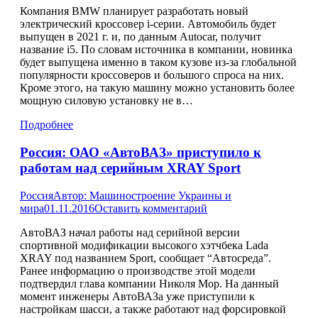
Компания BMW планирует разработать новый
электрический кроссовер i-серии. Автомобиль будет
выпущен в 2021 г. и, по данным Autocar, получит
название i5. По словам источника в компании, новинка
будет выпущена именно в таком кузове из-за глобальной
популярности кроссоверов и большого спроса на них.
Кроме этого, на такую машину можно установить более
мощную силовую установку не в…
Подробнее
Россия: ОАО «АвтоВАЗ» приступило к
работам над серийным XRAY Sport
Россия
Автор:
Машиностроение Украины и
мира
01.11.2016
Оставить комментарий
АвтоВАЗ начал работы над серийной версии
спортивной модификации высокого хэтчбека Lada
XRAY под названием Sport, сообщает “Автосреда”.
Ранее информацию о производстве этой модели
подтвердил глава компании Николя Мор. На данный
момент инженеры АвтоВАЗа уже приступили к
настройкам шасси, а также работают над форсировкой