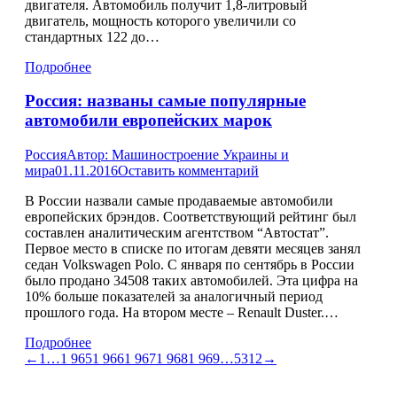
двигателя. Автомобиль получит 1,8-литровый
двигатель, мощность которого увеличили со
стандартных 122 до…
Подробнее
Россия: названы самые популярные
автомобили европейских марок
Россия
Автор:
Машиностроение Украины и
мира
01.11.2016
Оставить комментарий
В России назвали самые продаваемые автомобили
европейских брэндов. Соответствующий рейтинг был
составлен аналитическим агентством “Автостат”.
Первое место в списке по итогам девяти месяцев занял
седан Volkswagen Polo. С января по сентябрь в России
было продано 34508 таких автомобилей. Эта цифра на
10% больше показателей за аналогичный период
прошлого года. На втором месте – Renault Duster.…
Подробнее
←
1
…
1 965
1 966
1 967
1 968
1 969
…
5312
→