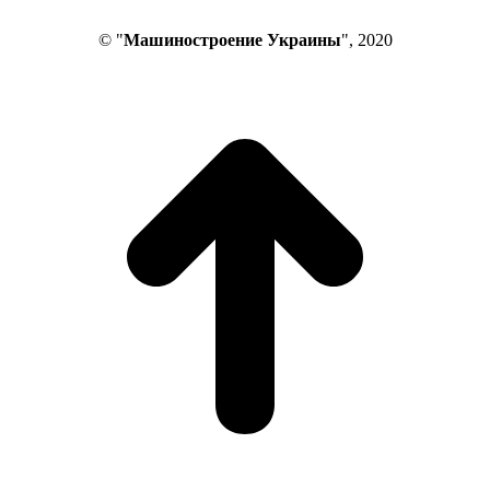
© "
Машиностроение Украины
", 2020
В