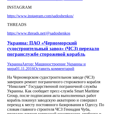
INSTAGRAM
https://www.instagram.com/sadoshenkos/
THREADS
https://www.threads.net/@sadoshenkos
Украина: ПАО «Черноморский
судостроительный завод» (ЧСЗ) передало
погранслужбе сторожевой корабль
Украина
Автор:
Машиностроение Украины и
мира
01.11.2016
Оставить комментарий
На Черноморском судостроительном заводе (ЧСЗ)
завершен ремонт пограничного сторожевого корабля
“Николаев” Государственной пограничной службы
Украины. Как сообщает пресс-служба Smart Maritime
Group, после подписания акта выполненных работ
корабль покинул заводскую акваторию и совершил
переход к месту постоянного базирования в Одессу. По
словам главного строителя ЧСЗ Геннадия Чуба,
проведен ремонт корпусной конструкции, гребного и