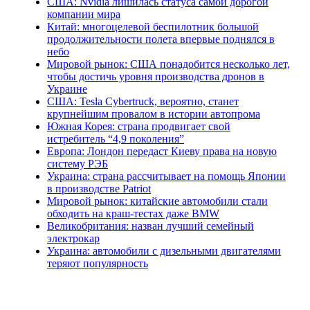
США: Nvidia лишилась статуса самой дорогой
компании мира
Китай: многоцелевой беспилотник большой
продолжительности полета впервые поднялся в
небо
Мировой рынок: США понадобится несколько лет,
чтобы достичь уровня производства дронов в
Украине
США: Tesla Cybertruck, вероятно, станет
крупнейшим провалом в истории автопрома
Южная Корея: страна продвигает свой
истребитель “4,9 поколения”
Европа: Лондон передаст Киеву права на новую
систему РЭБ
Украина: страна рассчитывает на помощь Японии
в производстве Patriot
Мировой рынок: китайские автомобили стали
обходить на краш-тестах даже BMW
Великобритания: назван лучший семейный
электрокар
Украина: автомобили с дизельными двигателями
теряют популярность