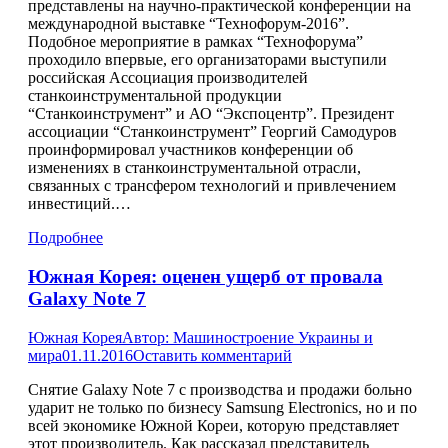
представлены на научно-практической конференции на
международной выставке “Технофорум-2016”.
Подобное мероприятие в рамках “Технофорума”
проходило впервые, его организаторами выступили
российская Ассоциация производителей
станкоинструментальной продукции
“Станкоинструмент” и АО “Экспоцентр”. Президент
ассоциации “Станкоинструмент” Георгий Самодуров
проинформировал участников конференции об
изменениях в станкоинструментальной отрасли,
связанных с трансфером технологий и привлечением
инвестиций.…
Подробнее
Южная Корея: оценен ущерб от провала
Galaxy Note 7
Южная Корея
Автор:
Машиностроение Украины и
мира
01.11.2016
Оставить комментарий
Снятие Galaxy Note 7 с производства и продажи больно
ударит не только по бизнесу Samsung Electronics, но и по
всей экономике Южной Кореи, которую представляет
этот производитель. Как рассказал представитель