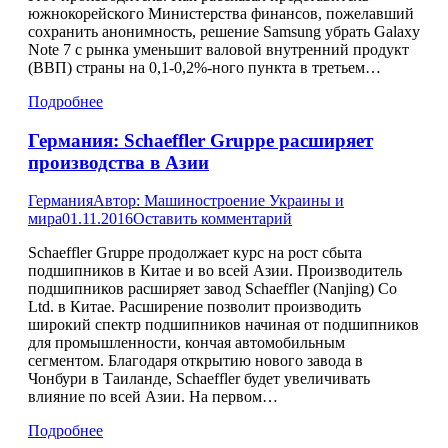
южнокорейского Министерства финансов, пожелавший
сохранить анонимность, решение Samsung убрать Galaxy
Note 7 с рынка уменьшит валовой внутренний продукт
(ВВП) страны на 0,1-0,2%-ного пункта в третьем…
Подробнее
Германия: Schaeffler Gruppe расширяет
производства в Азии
Германия
Автор:
Машиностроение Украины и
мира
01.11.2016
Оставить комментарий
Schaeffler Gruppe продолжает курс на рост сбыта
подшипников в Китае и во всей Азии. Производитель
подшипников расширяет завод Schaeffler (Nanjing) Co
Ltd. в Китае. Расширение позволит производить
широкий спектр подшипников начиная от подшипников
для промышленности, кончая автомобильным
сегментом. Благодаря открытию нового завода в
Чонбури в Таиланде, Schaeffler будет увеличивать
влияние по всей Азии. На первом…
Подробнее