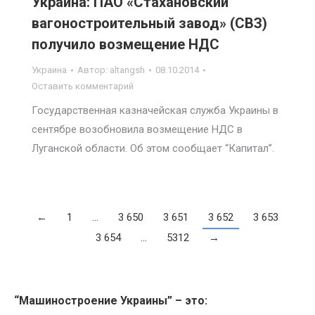
Украина: ПАО «Стахановский
вагоностроительный завод» (СВЗ)
получило возмещение НДС
Украина
Автор:
altangsh
08.10.2014
Оставить комментарий
Государственная казначейская служба Украины в
сентябре возобновила возмещение НДС в
Луганской области. Об этом сообщает “Капитал”.
←
1
…
3 650
3 651
3 652
3 653
3 654
…
5312
→
“Машиностроение Украины” – это: