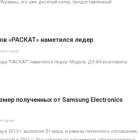
Украины, это уже десятый катер, предоставленный
ков «РАСКАТ» наметился лидер
мментарий
ода “РАСКАТ” наметился лидер. Модель ДУ-84 возглавила
змер полученных от Samsung Electronics
ентарий
в 2013 г. выплатил $1 млрд. в рамках патентного соглашения,
rosoft в 2011 г. Это следует из документов, обнародованных