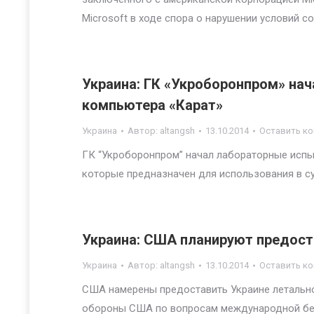
Microsoft в ходе спора о нарушении условий с
Украина: ГК «Укроборонпром» на
компьютера «Карат»
Украина
Автор:
altangsh
13.10.2014
Оставить к
ГК “Укроборонпром” начал лабораторные испы
которые предназначен для использования в су
Украина: США планируют предост
Украина
Автор:
altangsh
13.10.2014
Оставить к
США намерены предоставить Украине летально
обороны США по вопросам международной бе