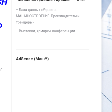
SH
– База данных «
Украина.
МАШИНОСТРОЕНИЕ. Производители и
ю
трейдеры
»
–
Выставки, ярмарки, конференции
AdSense (МашУ)
я”