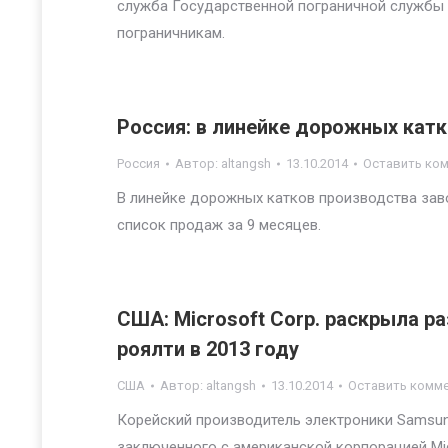
служба Государственной пограничной службы 
пограничникам.
Россия: в линейке дорожных кат
Россия
Автор:
altangsh
13.10.2014
Оставить ко
В линейке дорожных катков производства зав
список продаж за 9 месяцев.
США: Microsoft Corp. раскрыла ра
роялти в 2013 году
США
Автор:
altangsh
13.10.2014
Оставить комм
Корейский производитель электроники Samsung 
заключенного с американской корпорацией Mic