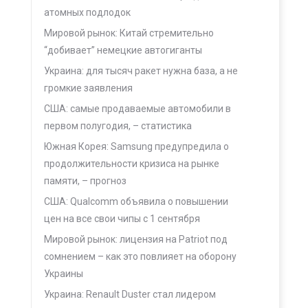
атомных подлодок
Мировой рынок: Китай стремительно
“добивает” немецкие автогиганты
Украина: для тысяч ракет нужна база, а не
громкие заявления
США: самые продаваемые автомобили в
первом полугодия, – статистика
Южная Корея: Samsung предупредила о
продолжительности кризиса на рынке
памяти, – прогноз
США: Qualcomm объявила о повышении
цен на все свои чипы с 1 сентября
Мировой рынок: лицензия на Patriot под
сомнением – как это повлияет на оборону
Украины
Украина: Renault Duster стал лидером