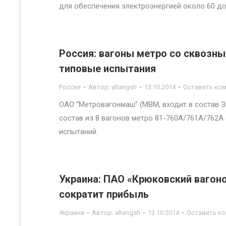
для обеспечения электроэнергией около 60 д
Россия: вагоны метро со сквозны
типовые испытания
Россия
Автор:
altangsh
13.10.2014
Оставить ко
ОАО “Метровагонмаш” (МВМ, входит в состав 
состав из 8 вагонов метро 81-760А/761А/762
испытаний.
Украина: ПАО «Крюковский вагоно
сократит прибыль
Украина
Автор:
altangsh
13.10.2014
Оставить к