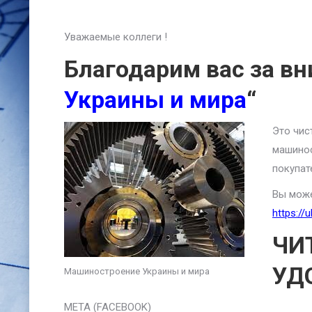
Уважаемые коллеги !
Благодарим вас за вн
Украины и мира
“
Это чис
машинос
покупат
Вы може
https://
ЧИ
УД
Машиностроение Украины и мира
META (FACEBOOK)