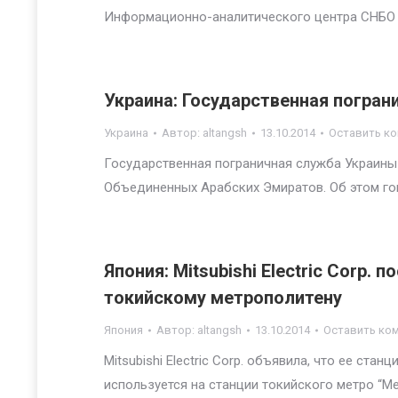
Информационно-аналитического центра СНБО
Украина: Государственная погран
Украина
Автор:
altangsh
13.10.2014
Оставить к
Государственная пограничная служба Украины
Объединенных Арабских Эмиратов. Об этом го
Япония: Mitsubishi Electric Corp
токийскому метрополитену
Япония
Автор:
altangsh
13.10.2014
Оставить ко
Mitsubishi Electric Corp. объявила, что ее ст
используется на станции токийского метро “Ме