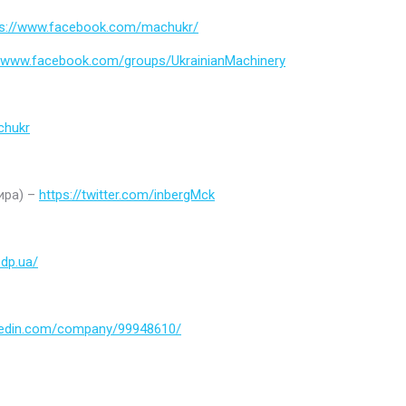
ps://www.facebook.com/machukr/
//www.facebook.com/groups/UkrainianMachinery
chukr
ира) –
https://twitter.com/inbergMck
.dp.ua/
nkedin.com/company/99948610/