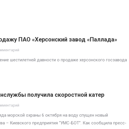
продажу ПАО «Херсонский завод «Паллада»
омментарий
ение шестилетней давности о продаже херсонского госзавода
анслужбы получила скоростной катер
омментарий
яда морской охраны 6 октября на воду спущен новый
тва – Киевского предприятия “УМС-БОТ”. Как сообщила пресс-