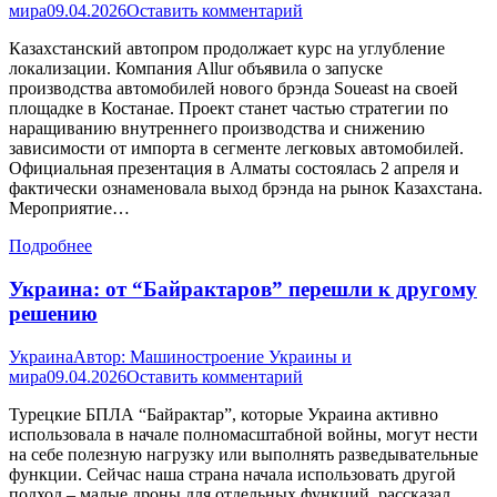
мира
09.04.2026
Оставить комментарий
Казахстанский автопром продолжает курс на углубление
локализации. Компания Allur объявила о запуске
производства автомобилей нового брэнда Soueast на своей
площадке в Костанае. Проект станет частью стратегии по
наращиванию внутреннего производства и снижению
зависимости от импорта в сегменте легковых автомобилей.
Официальная презентация в Алматы состоялась 2 апреля и
фактически ознаменовала выход брэнда на рынок Казахстана.
Мероприятие…
Подробнее
Украина: от “Байрактаров” перешли к другому
решению
Украина
Автор:
Машиностроение Украины и
мира
09.04.2026
Оставить комментарий
Турецкие БПЛА “Байрактар”, которые Украина активно
использовала в начале полномасштабной войны, могут нести
на себе полезную нагрузку или выполнять разведывательные
функции. Сейчас наша страна начала использовать другой
подход – малые дроны для отдельных функций, рассказал