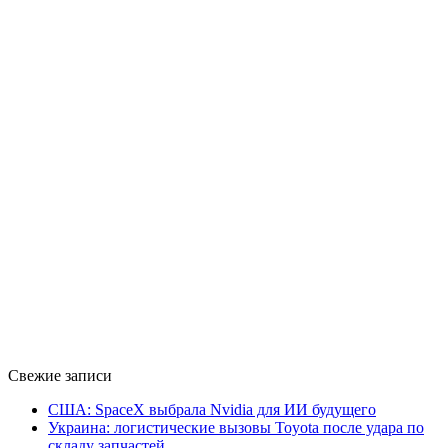
Свежие записи
США: SpaceX выбрала Nvidia для ИИ будущего
Украина: логистические вызовы Toyota после удара по
складу запчастей