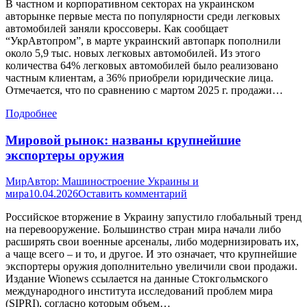
В частном и корпоративном секторах на украинском
авторынке первые места по популярности среди легковых
автомобилей заняли кроссоверы. Как сообщает
“УкрАвтопром”, в марте украинский автопарк пополнили
около 5,9 тыс. новых легковых автомобилей. Из этого
количества 64% легковых автомобилей было реализовано
частным клиентам, а 36% приобрели юридические лица.
Отмечается, что по сравнению с мартом 2025 г. продажи…
Подробнее
Мировой рынок: названы крупнейшие
экспортеры оружия
Мир
Автор:
Машиностроение Украины и
мира
10.04.2026
Оставить комментарий
Российское вторжение в Украину запустило глобальный тренд
на перевооружение. Большинство стран мира начали либо
расширять свои военные арсеналы, либо модернизировать их,
а чаще всего – и то, и другое. И это означает, что крупнейшие
экспортеры оружия дополнительно увеличили свои продажи.
Издание Wionews ссылается на данные Стокгольмского
международного института исследований проблем мира
(SIPRI), согласно которым объем…