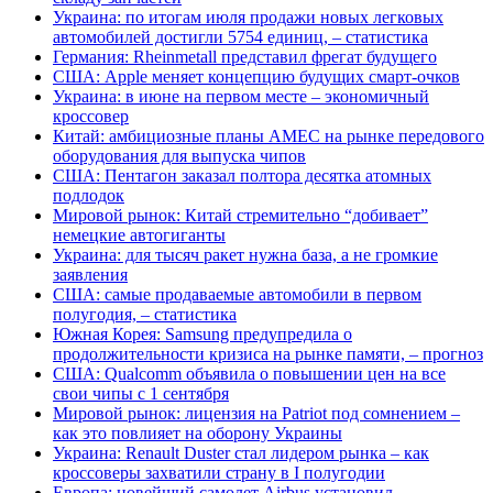
Украина: по итогам июля продажи новых легковых
автомобилей достигли 5754 единиц, – статистика
Германия: Rheinmetall представил фрегат будущего
США: Apple меняет концепцию будущих смарт-очков
Украина: в июне на первом месте – экономичный
кроссовер
Китай: амбициозные планы AMEC на рынке передового
оборудования для выпуска чипов
США: Пентагон заказал полтора десятка атомных
подлодок
Мировой рынок: Китай стремительно “добивает”
немецкие автогиганты
Украина: для тысяч ракет нужна база, а не громкие
заявления
США: самые продаваемые автомобили в первом
полугодия, – статистика
Южная Корея: Samsung предупредила о
продолжительности кризиса на рынке памяти, – прогноз
США: Qualcomm объявила о повышении цен на все
свои чипы с 1 сентября
Мировой рынок: лицензия на Patriot под сомнением –
как это повлияет на оборону Украины
Украина: Renault Duster стал лидером рынка – как
кроссоверы захватили страну в I полугодии
Европа: новейший самолет Airbus установил