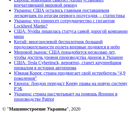
впечатляющий мировой рекорд
Украина: США остались главным поставщиком
легковушек по итогам первого полугодия, – статистика
Украина: что принесет сотрудничество с гигантом
Lockheed Martin?
США: Nvidia лишилась статуса самой дорогой компании
мира
Китай: многоцелевой беспилотник большой
продолжительности полета впервые поднялся в небо
Мировой рынок: США понадобится несколько лет,
чтобы достичь уровня производства дронов в Украине
США: Tesla Cybertruck, вероятно, станет крупнейшим
провалом в истории автопрома
Южная Корея: страна продвигает свой истребитель “4,9
поколения”
Европа: Лондон передаст Киеву права на новую систему
РЭБ
Украина: страна рассчитывает на помощь Японии в
производстве Patriot
© "
Машиностроение Украины
", 2020
В