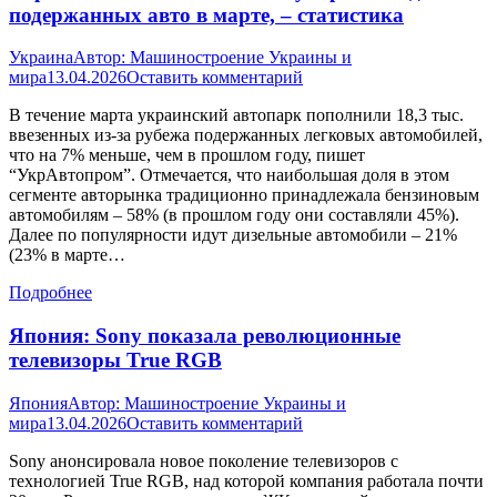
подержанных авто в марте, – статистика
Украина
Автор:
Машиностроение Украины и
мира
13.04.2026
Оставить комментарий
В течение марта украинский автопарк пополнили 18,3 тыс.
ввезенных из-за рубежа подержанных легковых автомобилей,
что на 7% меньше, чем в прошлом году, пишет
“УкрАвтопром”. Отмечается, что наибольшая доля в этом
сегменте авторынка традиционно принадлежала бензиновым
автомобилям – 58% (в прошлом году они составляли 45%).
Далее по популярности идут дизельные автомобили – 21%
(23% в марте…
Подробнее
Япония: Sony показала революционные
телевизоры True RGB
Япония
Автор:
Машиностроение Украины и
мира
13.04.2026
Оставить комментарий
Sony анонсировала новое поколение телевизоров с
технологией True RGB, над которой компания работала почти