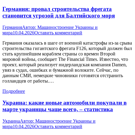
Германия: провал строительства фрегата
становится угрозой для Балтийского моря
Германия
Автор:
Машиностроение Украины и
мира
10.04.2026
Оставить комментарий
Германия оказалась в шаге от военной катастрофы из-за срыва
строительства гигантского фрегата F126, который должен был
стать крупнейшим кораблем страны со времен Второй
мировой войны, сообщает The Financial Times. Известно, что
проект, который реализует нидерландская компания Damen,
увяз в судах, ошибках и бумажной волоките. Сейчас, по
данным СМИ, немецкие чиновники готовятся отстранить
голландцев от работы.…
Подробнее
Украина: какие новые автомобили покупали в
марте украинцы чаще всего, – статистика
Украина
Автор:
Машиностроение Украины и
мира
10.04.2026
Оставить комментарий