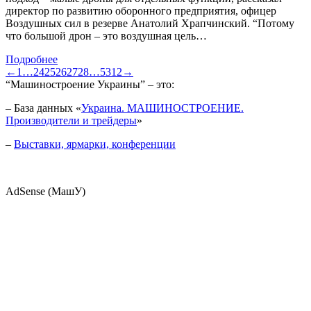
директор по развитию оборонного предприятия, офицер
Воздушных сил в резерве Анатолий Храпчинский. “Потому
что большой дрон – это воздушная цель…
Подробнее
←
1
…
24
25
26
27
28
…
5312
→
“Машиностроение Украины” – это:
– База данных «
Украина. МАШИНОСТРОЕНИЕ.
Производители и трейдеры
»
–
Выставки, ярмарки, конференции
AdSense (МашУ)